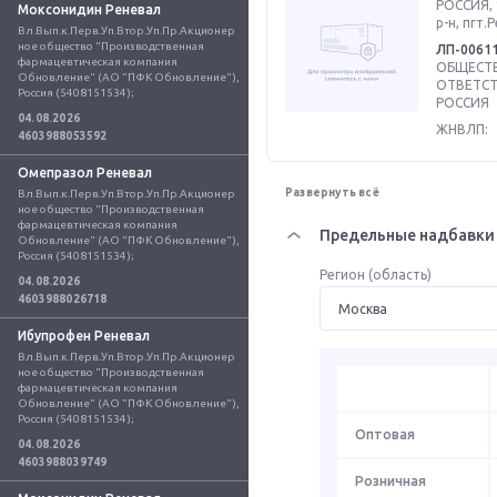
РОССИЯ, 
Моксонидин Реневал
р-н, пгт.
Вл.Вып.к.Перв.Уп.Втор.Уп.Пр.Акционер
ное общество "Производственная 
ЛП-0061
фармацевтическая компания 
ОБЩЕСТВ
Обновление" (АО "ПФК Обновление"), 
ОТВЕТСТ
Россия (5408151534);
РОССИЯ
04.08.2026
ЖНВЛП:
4603988053592
Омепразол Реневал
Развернуть всё
Вл.Вып.к.Перв.Уп.Втор.Уп.Пр.Акционер
ное общество "Производственная 
фармацевтическая компания 
Предельные надбавки 
Обновление" (АО "ПФК Обновление"), 
Россия (5408151534);
Регион (область)
04.08.2026
4603988026718
Ибупрофен Реневал
Вл.Вып.к.Перв.Уп.Втор.Уп.Пр.Акционер
ное общество "Производственная 
фармацевтическая компания 
Обновление" (АО "ПФК Обновление"), 
Россия (5408151534);
Оптовая
04.08.2026
4603988039749
Розничная