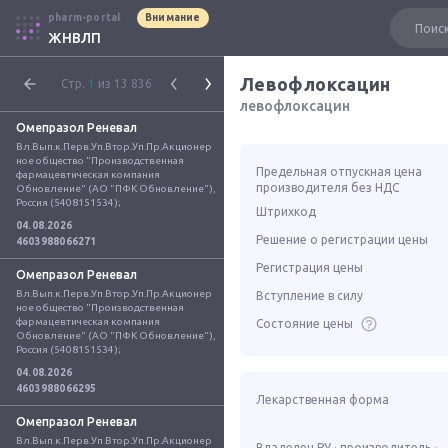
pharm-portal
Внимание
ЖНВЛП
Левофлоксацин
Стр.
1
из 13 836
левофлоксацин
Омепразол Реневал
Вл.Вып.к.Перв.Уп.Втор.Уп.Пр.Акционер
ное общество "Производственная 
Предельная отпускная цена
фармацевтическая компания 
производителя без НДС
Обновление" (АО "ПФК Обновление"), 
Россия (5408151534);
Штрихкод
04.08.2026
Решение о регистрации цены
4603988066271
Регистрация цены
Омепразол Реневал
Вл.Вып.к.Перв.Уп.Втор.Уп.Пр.Акционер
Вступление в силу
ное общество "Производственная 
фармацевтическая компания 
Состояние цены
Обновление" (АО "ПФК Обновление"), 
Россия (5408151534);
04.08.2026
4603988066295
Лекарственная форма
Омепразол Реневал
Вл.Вып.к.Перв.Уп.Втор.Уп.Пр.Акционер
Владелец РУ · производитель ·