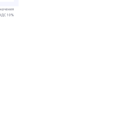
значения
 НДС 10%