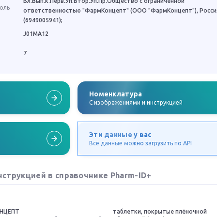
Вл.Вып.к.Перв.Уп.Втор.Уп.Пр.Общество с ограниченной
роль
ответственностью "ФармКонцепт" (ООО "ФармКонцепт"), Росси
(6949005941);
J01MA12
7
Номенклатура
C изображениями и инструкцией
Эти данные у вас
Все данные можно загрузить по API
нструкцией в справочнике Pharm-ID+
НЦЕПТ
таблетки, покрытые плёночной