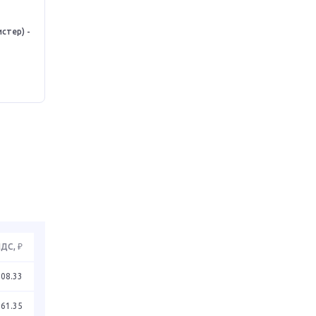
стер) -
НДС, ₽
208.33
261.35