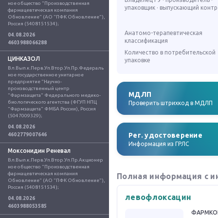
ное общество "Производственная 
упаковщик · выпускающий конт
фармацевтическая компания 
Обновление" (АО "ПФК Обновление"), 
Россия (5408151534);
Анатомо-терапевтическая
04.08.2026
классификация
4603988066288
Количество в потребительской
ЦИНКАЗОЛ
упаковке
Вл.Вып.к.Перв.Уп.Втор.Уп.Пр.Федераль
ное государственное унитарное 
предприятие "Научно-
производственный центр 
МДЛП
"Фармзащита" Федерального медико-
биологического агентства (ФГУП НПЦ 
Проверить штрихкод в МДЛП
"Фармзащита" ФМБА России), Россия 
(5047009329);
04.08.2026
Рег. удостоверение
4602779007646
Информация из ГРЛС
Моксонидин Реневал
Вл.Вып.к.Перв.Уп.Втор.Уп.Пр.Акционер
ное общество "Производственная 
фармацевтическая компания 
Полная информация с и
Обновление" (АО "ПФК Обновление"), 
Россия (5408151534);
левофлоксацин
04.08.2026
4603988053585
ФАРМКО