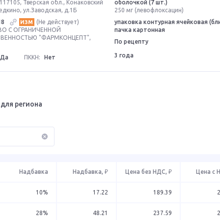
117105, Тверская обл., Конаковский
оболочкой (7 шт.)
Редкино, ул.Заводская, д.1Б
250 мг (левофлоксацин)
18
(Не действует)
упаковка контурная ячейковая (бли
ИЗМ
О С ОГРАНИЧЕННОЙ
пачка картонная
ВЕННОСТЬЮ "ФАРМКОНЦЕПТ",
По рецепту
3 года
Да
ПККН:
Нет
для региона
Надбавка
Надбавка, ₽
Цена без НДС, ₽
Цена с 
10%
17.22
189.39
28%
48.21
237.59