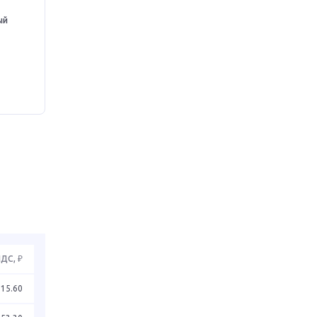
ый
НДС, ₽
115.60