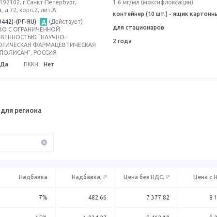
192102, г.Санкт-Петербург,
1.6 мг/мл (моксифлоксацин)
, д.72, корп.2, лит.А
контейнер (10 шт.) - ящик картонн
0442)-(РГ-RU)
(Действует)
Д
для стационаров
О С ОГРАНИЧЕННОЙ
ВЕННОСТЬЮ "НАУЧНО-
2 года
ОГИЧЕСКАЯ ФАРМАЦЕВТИЧЕСКАЯ
ПОЛИСАН”, РОССИЯ
Да
ПККН:
Нет
для региона
Надбавка
Надбавка, ₽
Цена без НДС, ₽
Цена с 
7%
482.66
7 377.82
8 