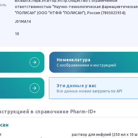
Вл.Вып.к.Перв.Уп.Втор.Уп.Пр.Общество с ограниченной
роль
ответственностью "Научно-технологическая фармацевтическая
"ПОЛИСАН" (ООО "НТФФ "ПОЛИСАН"), Россия (7805023934);
J01MA14
10
Номенклатура
C изображениями и инструкцией
Эти данные у вас
Все данные можно загрузить по API
нструкцией в справочнике Pharm-ID+
сан
Н
раствор для инфузий (250 мл x 10 ш