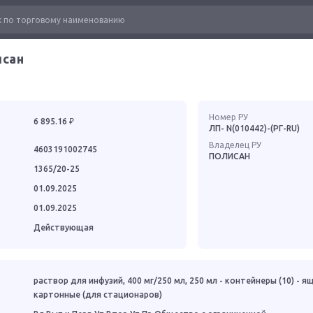
исан
Номер РУ
6 895.16 ₽
ЛП- N(010442)-(РГ-RU)
Владелец РУ
4603191002745
ПОЛИСАН
1365/20-25
01.09.2025
01.09.2025
Действующая
раствор для инфузий, 400 мг/250 мл, 250 мл - контейнеры (10) - я
картонные (для стационаров)