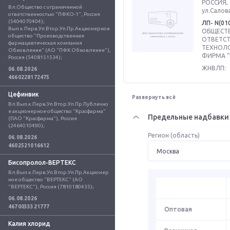
РОССИЯ, 
Вл.Общество с ограниченной 
ул.Салова
ответственностью "ПФКО-1", Россия 
(5404070404); 
ЛП- N(01
Вып.к.Перв.Уп.Втор.Уп.Пр.Акционерное 
ОБЩЕСТВ
общество "Производственная 
ОТВЕТСТ
фармацевтическая компания 
ТЕХНОЛ
Обновление" (АО "ПФК Обновление"), 
ФИРМА “
Россия (5408151534);
ЖНВЛП:
06.08.2026
4660228172475
Цефинвик
Развернуть всё
Вл.Вып.к.Перв.Уп.Втор.Уп.Пр.Публично
е акционерное общество "Красфарма" 
Предельные надбавки 
(ПАО "Красфарма"), Россия 
(2464010490);
Регион (область)
06.08.2026
4602521016612
Бисопролол-ВЕРТЕКС
Вл.Вып.к.Перв.Уп.Втор.Уп.Пр.Акционер
ное общество "ВЕРТЕКС" (АО 
"ВЕРТЕКС"), Россия (7810180435);
06.08.2026
4670033321777
Оптовая
Калия хлорид