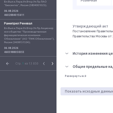
Розничная
Вл.Вып.к.Перв.Уп.Втор.Уп.Пр.ПАО 
"Биосинтез", Россия (5834001025);
06.08.2026
4602884015611
Рамиприл Реневал
Утверждающий акт
Вл.Вып.к.Перв.Уп.Втор.Уп.Пр.Акционер
Постановление Правительс
ное общество "Производственная 
фармацевтическая компания 
Правительства Москвы от 
Обновление" (АО "ПФК Обновление"), 
Россия (5408151534);
06.08.2026
4603988050355
История изменения це
Стр.
1
из 13 850
Общие предельные на
Развернуть всё
Показать исходные данны