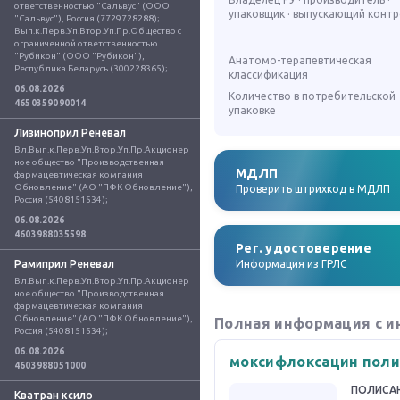
ответственностью "Сальвус" (ООО 
упаковщик · выпускающий конт
"Сальвус"), Россия (7729728288); 
Вып.к.Перв.Уп.Втор.Уп.Пр.Общество с 
ограниченной ответственностью 
"Рубикон" (ООО "Рубикон"), 
Анатомо-терапевтическая
Республика Беларусь (300228365);
классификация
06.08.2026
Количество в потребительской
4650359090014
упаковке
Лизиноприл Реневал
Вл.Вып.к.Перв.Уп.Втор.Уп.Пр.Акционер
ное общество "Производственная 
МДЛП
фармацевтическая компания 
Обновление" (АО "ПФК Обновление"), 
Проверить штрихкод в МДЛП
Россия (5408151534);
06.08.2026
4603988035598
Рег. удостоверение
Рамиприл Реневал
Информация из ГРЛС
Вл.Вып.к.Перв.Уп.Втор.Уп.Пр.Акционер
ное общество "Производственная 
фармацевтическая компания 
Обновление" (АО "ПФК Обновление"), 
Полная информация с и
Россия (5408151534);
06.08.2026
моксифлоксацин поли
4603988051000
ПОЛИСА
Кватран ксило