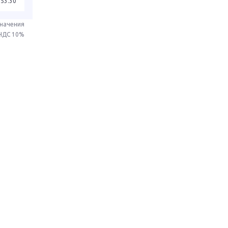
253.30
значения
 НДС 10%