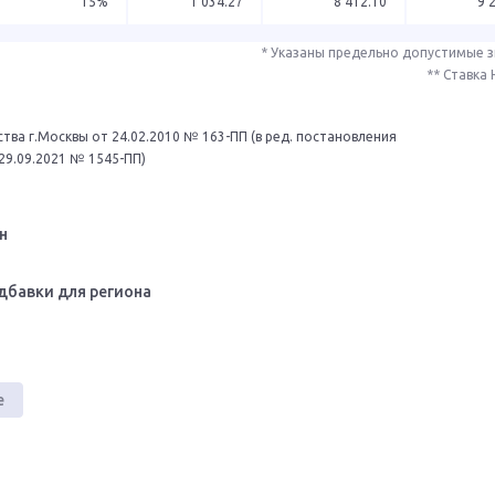
15%
1 034.27
8 412.10
9 
* Указаны предельно допустимые 
** Ставка
тва г.Москвы от 24.02.2010 № 163-ПП (в ред. постановления
29.09.2021 № 1545-ПП)
н
дбавки для региона
е