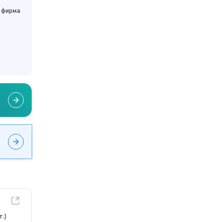
 фирма
т.)