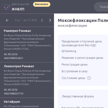
pharm-portal
Внимание
ЖНВЛП
Моксифлоксацин Пол
Стр.
1
из 13 850
моксифлоксацин
Рамиприл Реневал
Вл.Вып.к.Перв.Уп.Втор.Уп.Пр.Акционер
ное общество "Производственная 
Предельная отпускная цена
фармацевтическая компания 
производителя без НДС
Обновление" (АО "ПФК Обновление"), 
Россия (5408151534);
Штрихкод
06.08.2026
Решение о регистрации цены
4603988050621
Регистрация цены
Лизиноприл Реневал
Вл.Вып.к.Перв.Уп.Втор.Уп.Пр.Акционер
Вступление в силу
ное общество "Производственная 
фармацевтическая компания 
Состояние цены
Обновление" (АО "ПФК Обновление"), 
Россия (5408151534);
06.08.2026
4603988035710
Лекарственная форма
Натафуцин
Вл.Общество с ограниченной 
Владелец РУ · производитель ·