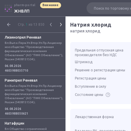
pharm-portal
Внимание
ЖНВЛП
Натрия хлорид
Стр.
1
из 13 850
натрия хлорид
Лизиноприл Реневал
Вл.Вып.к.Перв.Уп.Втор.Уп.Пр.Акционер
ное общество "Производственная 
Предельная отпускная цена
фармацевтическая компания 
производителя без НДС
Обновление" (АО "ПФК Обновление"), 
Россия (5408151534);
Штрихкод
06.08.2026
Решение о регистрации цены
4603988035710
Регистрация цены
Рамиприл Реневал
Вл.Вып.к.Перв.Уп.Втор.Уп.Пр.Акционер
Вступление в силу
ное общество "Производственная 
фармацевтическая компания 
Состояние цены
Обновление" (АО "ПФК Обновление"), 
Россия (5408151534);
06.08.2026
4603988050621
Лекарственная форма
Натафуцин
Вл.Общество с ограниченной 
Владелец РУ · производитель ·