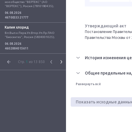
ное общество "ВЕРТЕКС" (АО 
"ВЕРТЕКС"), Россия (7810180435);
06.08.2026
4670033321777
Утверждающий акт
Калия хлорид
Постановление Правительс
Вл.Вып.к.Перв.Уп.Втор.Уп.Пр.ПАО 
"Биосинтез", Россия (5834001025);
Правительства Москвы от 
06.08.2026
4602884015611
История изменения це
Стр.
1
из 13 850
Общие предельные на
Развернуть всё
Показать исходные данны