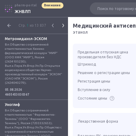
pharm-portal
Внимание
ЖНВЛП
Медицинский антисеп
Стр.
1
из 13 837
этанол
Метронидазол-ЭСКОМ
Вл.Общество с ограниченной 
ответственностью Химико 
Предельная отпускная цена
фармацевтический концерн "МИР" 
производителя без НДС
(ООО ХФК "МИР"), Россия 
(2634105230); 
Штрихкод
Вып.к.Перв.Уп.Втор.Уп.Пр.Открытое 
акционерное общество Научно-
Решение о регистрации цены
производственный концерн "ЭСКОМ" 
(ОАО НПК "ЭСКОМ"), Россия 
Регистрация цены
(2634040279);
Вступление в силу
05.08.2026
4605453030367
Состояние цены
Уноглиф
Вл.Общество с ограниченной 
ответственностью "Фармасинтез-
Тюмень" (ООО "Фармасинтез-
Лекарственная форма
Тюмень"), Россия (7203332653); 
Вып.к.Перв.Уп.Втор.Уп.Пр.Общество с 
ограниченной ответственностью 
Владелец РУ · производитель ·
"Фармасинтез-Тюмень" (ООО 