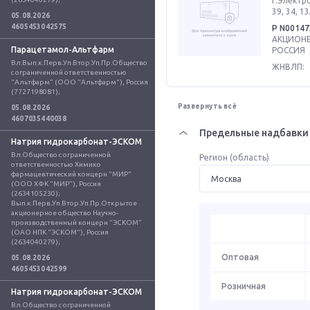
г.Электро
39, 34, 1
05.08.2026
4605453042575
Р N00147
АКЦИОНЕ
Парацетамол-Альтфарм
РОССИЯ
Вл.Вып.к.Перв.Уп.Втор.Уп.Пр.Общество 
ЖНВЛП:
с ограниченной ответственностью 
"Альтфарм" (ООО "Альтфарм"), Россия 
(7727198081);
Развернуть всё
05.08.2026
4607035440038
Предельные надбавки 
Натрия гидрокарбонат-ЭСКОМ
Вл.Общество с ограниченной 
Регион (область)
ответственностью Химико 
фармацевтический концерн "МИР" 
(ООО ХФК "МИР"), Россия 
(2634105230); 
Вып.к.Перв.Уп.Втор.Уп.Пр.Открытое 
акционерное общество Научно-
производственный концерн "ЭСКОМ" 
(ОАО НПК "ЭСКОМ"), Россия 
(2634040279);
Оптовая
05.08.2026
4605453042599
Розничная
Натрия гидрокарбонат-ЭСКОМ
Вл.Общество с ограниченной 