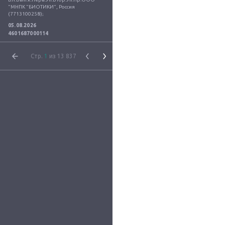
"МНПК "БИОТИКИ", Россия 
(7713100258);
05.08.2026
4601687000114
Стр.
1
из 13 837