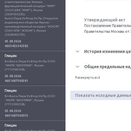
ответственностью Химико 
фармацевтический концерн "МИР" 
(ООО ХФК "МИР"), Россия 
(2634105230); 
Вып.к.Перв.Уп.Втор.Уп.Пр.Открытое 
Утверждающий акт
акционерное общество Научно-
Постановление Правительс
производственный концерн "ЭСКОМ" 
(ОАО НПК "ЭСКОМ"), Россия 
Правительства Москвы от 
(2634040279);
05.08.2026
4605453042582
История изменения це
Глицин
Вл.Вып.к.Перв.Уп.Втор.Уп.Пр.ООО 
"МНПК "БИОТИКИ", Россия 
Общие предельные на
(7713100258);
05.08.2026
Развернуть всё
4601687000381
Глицин
Показать исходные данны
Вл.Вып.к.Перв.Уп.Втор.Уп.Пр.ООО 
"МНПК "БИОТИКИ", Россия 
(7713100258);
05.08.2026
4601687000015
Глицин
Вл.Вып.к.Перв.Уп.Втор.Уп.Пр.ООО 