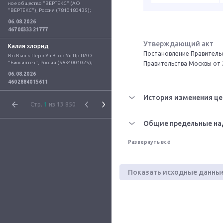
ное общество "ВЕРТЕКС" (АО 
"ВЕРТЕКС"), Россия (7810180435);
06.08.2026
4670033321777
Утверждающий акт
Калия хлорид
Постановление Правительс
Вл.Вып.к.Перв.Уп.Втор.Уп.Пр.ПАО 
"Биосинтез", Россия (5834001025);
Правительства Москвы от 
06.08.2026
4602884015611
История изменения це
Стр.
1
из 13 850
Общие предельные на
Развернуть всё
Показать исходные данны