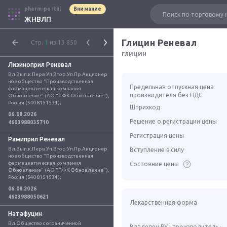
pharm-portal
Внимание
ЖНВЛП
Глицин Реневал
Стр.
1
из 13 850
глицин
Лизиноприл Реневал
Вл.Вып.к.Перв.Уп.Втор.Уп.Пр.Акционер
ное общество "Производственная 
Предельная отпускная цена
фармацевтическая компания 
производителя без НДС
Обновление" (АО "ПФК Обновление"), 
Россия (5408151534);
Штрихкод
06.08.2026
Решение о регистрации цены
4603988035710
Регистрация цены
Рамиприл Реневал
Вл.Вып.к.Перв.Уп.Втор.Уп.Пр.Акционер
Вступление в силу
ное общество "Производственная 
фармацевтическая компания 
Состояние цены
Обновление" (АО "ПФК Обновление"), 
Россия (5408151534);
06.08.2026
4603988050621
Лекарственная форма
Натафуцин
Вл.Общество с ограниченной 
Владелец РУ · производитель ·