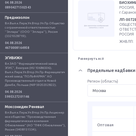
БИОХИМ
04.08.2026
РОССИЯ, 
08904271502343
г.Саранск
Преднизолон
ЛП-0072
Вл.Вып.к.Перв.Уп.Втор.Уп.Пр.Общество 
ОБЩЕСТВ
с ограниченной ответственностью 
ОТВЕТСТ
''Эллара'' (ООО ''Эллара''), Россия 
РОССИЯ
(3321028719);
ЖНВЛП:
04.08.2026
4670008164958
ЭГИВИЖН
Развернуть всё
Вл.ЗАО "Фармацевтический завод 
ЭГИС", Венгрия (HU 10686506); 
Предельные надбавки 
Вып.к.Перв.Уп.Втор.Уп.Пр.Фармацевтич
еский завод "ПОЛЬФАРМА" АО 
Производственный отдел в Новой 
Регион (область)
Дембе, Польша (NIP 5920202822);
04.08.2026
5995327201146
Моксонидин Реневал
Вл.Вып.к.Перв.Уп.Втор.Уп.Пр.Акционер
ное общество "Производственная 
фармацевтическая компания 
Оптовая
Обновление" (АО "ПФК Обновление"), 
Россия (5408151534);