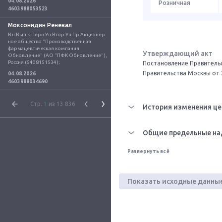
04.08.2026
Розничная
4603988053523
Моксонидин Реневал
Вл.Вып.к.Перв.Уп.Втор.Уп.Пр.Акционер
ное общество "Производственная 
фармацевтическая компания 
Утверждающий акт
Обновление" (АО "ПФК Обновление"), 
Россия (5408151534);
Постановление Правительс
Правительства Москвы от 
04.08.2026
4603988034690
Стр.
1
из 13 836
История изменения це
Общие предельные на
Развернуть всё
Показать исходные данны