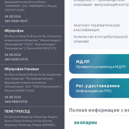
фармацевтический комбинат 
упаковщик · выпускающий конт
"АКРИХИН" (АО "АКРИХИН"), Россия 
(5031013320);
04.08.2026
4601969010367
Анатомо-терапевтическая
классификация
Ибупрофен
Вл.Вып.к.Перв.Уп.Втор.Уп.Пр.Открытое 
Количество в потребительской
акционерное общество "Фармстандарт-
упаковке
Лексредства" (ОАО "Фармстандарт-
Лексредства"), Россия (4631002737);
04.08.2026
4601669014719
МДЛП
Проверить штрихкод в МДЛП
Ибупрофен Реневал
Вл.Вып.к.Перв.Уп.Втор.Уп.Пр.Акционер
ное общество "Производственная 
фармацевтическая компания 
Рег. удостоверение
Обновление" (АО "ПФК Обновление"), 
Россия (5408151534);
Информация из ГРЛС
04.08.2026
4603988039725
Полная информация с и
ПЕМЕТРЕКСЕД
Вл.Шилпа Медикэр Лимитед, Индия; 
Вып.к.Перв.Уп.Втор.Уп.Пр.Шилпа 
энопарин
Медикэр Лимитед, Индия (000000);