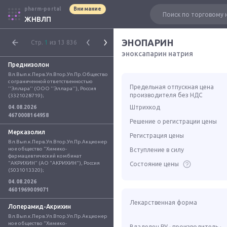
pharm-portal
Внимание
ЖНВЛП
ЭНОПАРИН
Стр.
1
из 13 836
эноксапарин натрия
Преднизолон
Вл.Вып.к.Перв.Уп.Втор.Уп.Пр.Общество 
с ограниченной ответственностью 
Предельная отпускная цена
''Эллара'' (ООО ''Эллара''), Россия 
производителя без НДС
(3321028719);
Штрихкод
04.08.2026
4670008164958
Решение о регистрации цены
Мерказолил
Регистрация цены
Вл.Вып.к.Перв.Уп.Втор.Уп.Пр.Акционер
ное общество "Химико-
Вступление в силу
фармацевтический комбинат 
"АКРИХИН" (АО "АКРИХИН"), Россия 
Состояние цены
(5031013320);
04.08.2026
4601969009071
Лекарственная форма
Лоперамид-Акрихин
Вл.Вып.к.Перв.Уп.Втор.Уп.Пр.Акционер
ное общество "Химико-
Владелец РУ · производитель ·