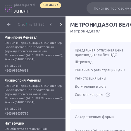
pharm-portal
Внимание
ЖНВЛП
МЕТРОНИДАЗОЛ ВЕ
Стр.
1
из 13 850
метронидазол
Рамиприл Реневал
Вл.Вып.к.Перв.Уп.Втор.Уп.Пр.Акционер
ное общество "Производственная 
Предельная отпускная цена
фармацевтическая компания 
производителя без НДС
Обновление" (АО "ПФК Обновление"), 
Россия (5408151534);
Штрихкод
06.08.2026
Решение о регистрации цены
4603988050621
Регистрация цены
Лизиноприл Реневал
Вл.Вып.к.Перв.Уп.Втор.Уп.Пр.Акционер
Вступление в силу
ное общество "Производственная 
фармацевтическая компания 
Состояние цены
Обновление" (АО "ПФК Обновление"), 
Россия (5408151534);
06.08.2026
4603988035710
Лекарственная форма
Натафуцин
Вл.Общество с ограниченной 
Владелец РУ · производитель ·