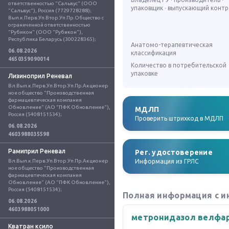
ответственностью "Сальвус" (ООО 
упаковщик · выпускающий конт
"Сальвус"), Россия (7729728288); 
Вып.к.Перв.Уп.Втор.Уп.Пр.Общество с 
ограниченной ответственностью 
"Рубикон" (ООО "Рубикон"), 
Республика Беларусь (300228365);
Анатомо-терапевтическая
06.08.2026
классификация
4650359090014
Количество в потребительской
упаковке
Лизиноприл Реневал
Вл.Вып.к.Перв.Уп.Втор.Уп.Пр.Акционер
ное общество "Производственная 
фармацевтическая компания 
Обновление" (АО "ПФК Обновление"), 
МДЛП
Россия (5408151534);
Проверить штрихкод в МДЛП
06.08.2026
4603988035598
Рамиприл Реневал
Рег. удостоверение
Вл.Вып.к.Перв.Уп.Втор.Уп.Пр.Акционер
Информация из ГРЛС
ное общество "Производственная 
фармацевтическая компания 
Обновление" (АО "ПФК Обновление"), 
Россия (5408151534);
Полная информация с и
06.08.2026
4603988051000
метронидазол велфа
Кватран ксило