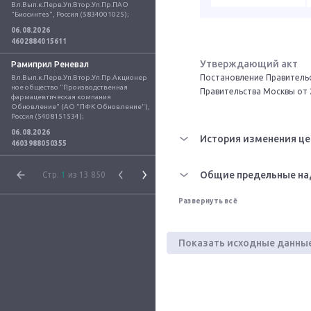
Вл.Вып.к.Перв.Уп.Втор.Уп.Пр.ПАО 
"Биосинтез", Россия (5834001025);
06.08.2026
4602884015611
Утверждающий акт
Рамиприл Реневал
Постановление Правительс
Вл.Вып.к.Перв.Уп.Втор.Уп.Пр.Акционер
ное общество "Производственная 
Правительства Москвы от 
фармацевтическая компания 
Обновление" (АО "ПФК Обновление"), 
Россия (5408151534);
06.08.2026
История изменения це
4603988050355
Общие предельные на
Стр.
1
из 13 850
Развернуть всё
Показать исходные данны