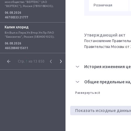
ное общество "ВЕРТЕКС" (АО 
Розничная
"ВЕРТЕКС"), Россия (7810180435);
06.08.2026
4670033321777
Калия хлорид
Вл.Вып.к.Перв.Уп.Втор.Уп.Пр.ПАО 
Утверждающий акт
"Биосинтез", Россия (5834001025);
Постановление Правительс
06.08.2026
Правительства Москвы от 
4602884015611
Стр.
1
из 13 850
История изменения це
Общие предельные на
Развернуть всё
Показать исходные данны