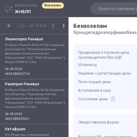
pharm-portal
Внимание
ЖНВЛП
Бензозепам
Стр.
1
из 13 850
бромдигидрохлорфенилбенз
Лизиноприл Реневал
Вл.Вып.к.Перв.Уп.Втор.Уп.Пр.Акционер
ное общество "Производственная 
Предельная отпускная цена
фармацевтическая компания 
производителя без НДС
Обновление" (АО "ПФК Обновление"), 
Россия (5408151534);
Штрихкод
06.08.2026
Решение о регистрации цены
4603988035710
Регистрация цены
Рамиприл Реневал
Вл.Вып.к.Перв.Уп.Втор.Уп.Пр.Акционер
Вступление в силу
ное общество "Производственная 
фармацевтическая компания 
Состояние цены
Обновление" (АО "ПФК Обновление"), 
Россия (5408151534);
06.08.2026
4603988050621
Лекарственная форма
Натафуцин
Вл.Общество с ограниченной 
Владелец РУ · производитель ·