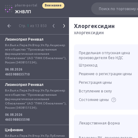
pharm-portal
Внимание
ЖНВЛП
Хлоргексидин
Стр.
1
из 13 850
хлоргексидин
Лизиноприл Реневал
Вл.Вып.к.Перв.Уп.Втор.Уп.Пр.Акционер
ное общество "Производственная 
Предельная отпускная цена
фармацевтическая компания 
производителя без НДС
Обновление" (АО "ПФК Обновление"), 
Россия (5408151534);
Штрихкод
06.08.2026
Решение о регистрации цены
4603988035710
Регистрация цены
Лизиноприл Реневал
Вл.Вып.к.Перв.Уп.Втор.Уп.Пр.Акционер
Вступление в силу
ное общество "Производственная 
фармацевтическая компания 
Состояние цены
Обновление" (АО "ПФК Обновление"), 
Россия (5408151534);
06.08.2026
4603988035598
Лекарственная форма
Цефинвик
Вл.Вып.к.Перв.Уп.Втор.Уп.Пр.Публично
Владелец РУ · производитель ·