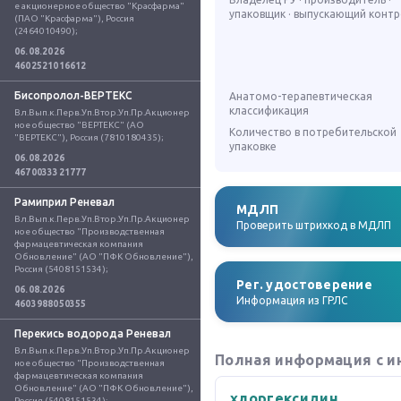
е акционерное общество "Красфарма" 
упаковщик · выпускающий конт
(ПАО "Красфарма"), Россия 
(2464010490);
06.08.2026
4602521016612
Бисопролол-ВЕРТЕКС
Анатомо-терапевтическая
классификация
Вл.Вып.к.Перв.Уп.Втор.Уп.Пр.Акционер
ное общество "ВЕРТЕКС" (АО 
Количество в потребительской
"ВЕРТЕКС"), Россия (7810180435);
упаковке
06.08.2026
4670033321777
Рамиприл Реневал
МДЛП
Вл.Вып.к.Перв.Уп.Втор.Уп.Пр.Акционер
Проверить штрихкод в МДЛП
ное общество "Производственная 
фармацевтическая компания 
Обновление" (АО "ПФК Обновление"), 
Россия (5408151534);
Рег. удостоверение
06.08.2026
Информация из ГРЛС
4603988050355
Перекись водорода Реневал
Вл.Вып.к.Перв.Уп.Втор.Уп.Пр.Акционер
Полная информация с и
ное общество "Производственная 
фармацевтическая компания 
Обновление" (АО "ПФК Обновление"), 
хлоргексидин
Россия (5408151534);