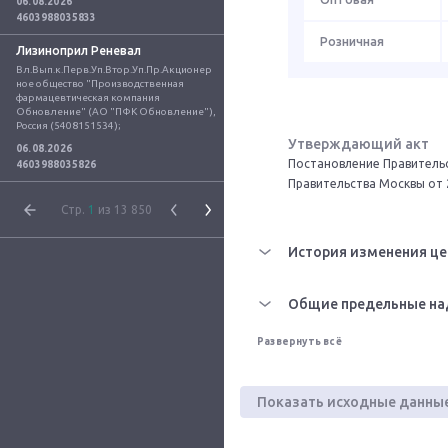
06.08.2026
4603988035833
Розничная
Лизиноприл Реневал
Вл.Вып.к.Перв.Уп.Втор.Уп.Пр.Акционер
ное общество "Производственная 
фармацевтическая компания 
Обновление" (АО "ПФК Обновление"), 
Россия (5408151534);
Утверждающий акт
06.08.2026
Постановление Правительс
4603988035826
Правительства Москвы от 
Стр.
1
из 13 850
История изменения це
Общие предельные на
Развернуть всё
Показать исходные данны