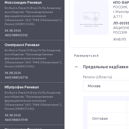
Моксонидин Реневал
НПО ФА
РОССИЯ, 
Вл.Вып.к.Перв.Уп.Втор.Уп.Пр.Акционер
г.Малояр
ное общество "Производственная 
фармацевтическая компания 
д.115
Обновление" (АО "ПФК Обновление"), 
ЛП-0059
Россия (5408151534);
АКЦИОНЕ
04.08.2026
РОССИЯ
4603988053592
ЖНВЛП:
Омепразол Реневал
Вл.Вып.к.Перв.Уп.Втор.Уп.Пр.Акционер
ное общество "Производственная 
Развернуть всё
фармацевтическая компания 
Обновление" (АО "ПФК Обновление"), 
Предельные надбавки 
Россия (5408151534);
04.08.2026
Регион (область)
4603988026718
Ибупрофен Реневал
Вл.Вып.к.Перв.Уп.Втор.Уп.Пр.Акционер
ное общество "Производственная 
фармацевтическая компания 
Обновление" (АО "ПФК Обновление"), 
Россия (5408151534);
04.08.2026
Оптовая
4603988039749