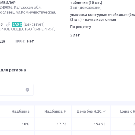
РМВИЛАР
таблетки (30 шт.)
249096, Калужская обл.,
2 мг (доксазозин)
ославец, ул.Коммунистическая,
упаковка контурная ячейковая (бл
(3 шт.) - пачка картонная
30
(Действует)
ЕАЭС
По рецепту
РНОЕ ОБЩЕСТВО "БИНЕРГИЯ",
5 лет
Да
ПККН:
Нет
для региона
Надбавка
Надбавка, ₽
Цена без НДС, ₽
Цена с 
10%
17.72
194.95