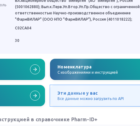
Вл.Акционерное общество "Бинергия" (АО "Бинергия"), Россия
роль
(5001062880); Вып.к.Перв.Уп.Втор.Уп.Пр.Общество с ограниченной
ответственностью Научно-производственное объединение
"ФармВИЛАР" (ООО НПО "ФармВИЛАР"), Россия (4011018222);
C02CA04
30
Номенклатура
C изображениями и инструкцией
Эти данные у вас
Все данные можно загрузить по API
нструкцией в справочнике Pharm-ID+