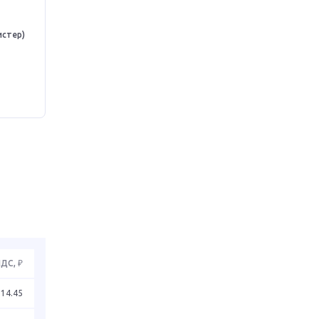
истер)
НДС, ₽
214.45