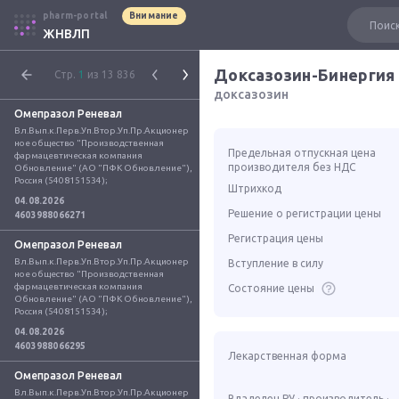
pharm-portal
Внимание
ЖНВЛП
Доксазозин-Бинергия
Стр.
1
из 13 836
доксазозин
Омепразол Реневал
Вл.Вып.к.Перв.Уп.Втор.Уп.Пр.Акционер
ное общество "Производственная 
Предельная отпускная цена
фармацевтическая компания 
производителя без НДС
Обновление" (АО "ПФК Обновление"), 
Россия (5408151534);
Штрихкод
04.08.2026
Решение о регистрации цены
4603988066271
Регистрация цены
Омепразол Реневал
Вл.Вып.к.Перв.Уп.Втор.Уп.Пр.Акционер
Вступление в силу
ное общество "Производственная 
фармацевтическая компания 
Состояние цены
Обновление" (АО "ПФК Обновление"), 
Россия (5408151534);
04.08.2026
4603988066295
Лекарственная форма
Омепразол Реневал
Вл.Вып.к.Перв.Уп.Втор.Уп.Пр.Акционер
Владелец РУ · производитель ·