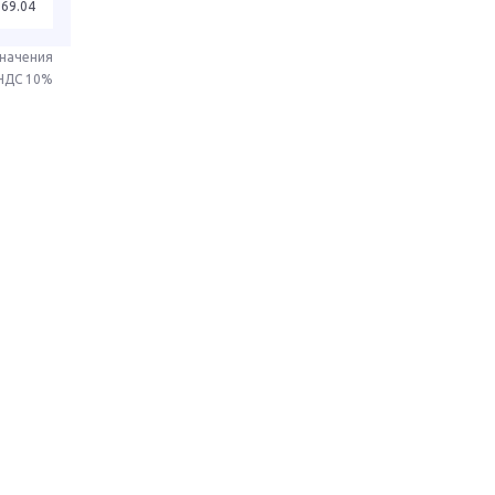
269.04
значения
 НДС 10%