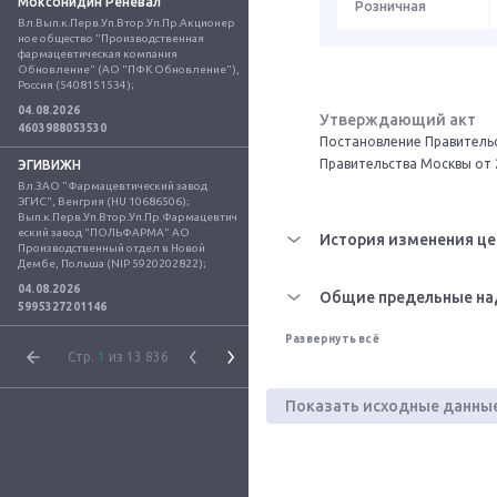
Моксонидин Реневал
Розничная
Вл.Вып.к.Перв.Уп.Втор.Уп.Пр.Акционер
ное общество "Производственная 
фармацевтическая компания 
Обновление" (АО "ПФК Обновление"), 
Россия (5408151534);
04.08.2026
Утверждающий акт
4603988053530
Постановление Правительс
Правительства Москвы от 
ЭГИВИЖН
Вл.ЗАО "Фармацевтический завод 
ЭГИС", Венгрия (HU 10686506); 
Вып.к.Перв.Уп.Втор.Уп.Пр.Фармацевтич
еский завод "ПОЛЬФАРМА" АО 
История изменения це
Производственный отдел в Новой 
Дембе, Польша (NIP 5920202822);
04.08.2026
Общие предельные на
5995327201146
Развернуть всё
Стр.
1
из 13 836
Показать исходные данны