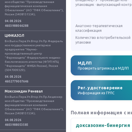
ное общество "Производственная 
упаковщик · выпускающий конт
фармацевтическая компания 
Обновление" (АО "ПФК Обновление"), 
Россия (5408151534);
04.08.2026
Анатомо-терапевтическая
4603988066288
классификация
ЦИНКАЗОЛ
Количество в потребительской
Вл.Вып.к.Перв.Уп.Втор.Уп.Пр.Федераль
упаковке
ное государственное унитарное 
предприятие "Научно-
производственный центр 
"Фармзащита" Федерального медико-
биологического агентства (ФГУП НПЦ 
МДЛП
"Фармзащита" ФМБА России), Россия 
Проверить штрихкод в МДЛП
(5047009329);
04.08.2026
4602779007646
Рег. удостоверение
Моксонидин Реневал
Информация из ГРЛС
Вл.Вып.к.Перв.Уп.Втор.Уп.Пр.Акционер
ное общество "Производственная 
фармацевтическая компания 
Обновление" (АО "ПФК Обновление"), 
Полная информация с и
Россия (5408151534);
04.08.2026
доксазозин-бинергия
4603988053585