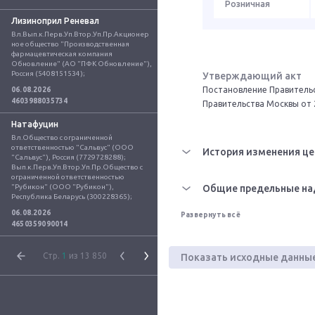
Розничная
Лизиноприл Реневал
Вл.Вып.к.Перв.Уп.Втор.Уп.Пр.Акционер
ное общество "Производственная 
фармацевтическая компания 
Обновление" (АО "ПФК Обновление"), 
Россия (5408151534);
Утверждающий акт
Постановление Правительс
06.08.2026
4603988035734
Правительства Москвы от 
Натафуцин
Вл.Общество с ограниченной 
ответственностью "Сальвус" (ООО 
История изменения це
"Сальвус"), Россия (7729728288); 
Вып.к.Перв.Уп.Втор.Уп.Пр.Общество с 
ограниченной ответственностью 
"Рубикон" (ООО "Рубикон"), 
Общие предельные на
Республика Беларусь (300228365);
06.08.2026
Развернуть всё
4650359090014
Стр.
1
из 13 850
Показать исходные данны