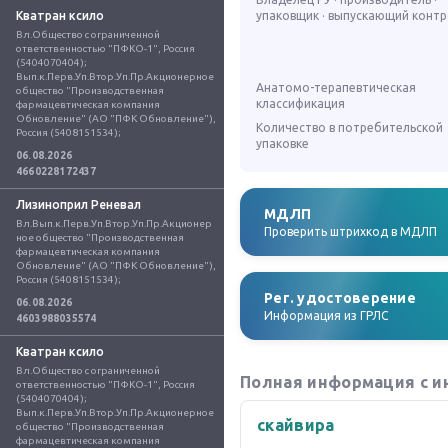
Кватран ксило
упаковщик · выпускающий конт
Вл.Общество с ограниченной 
ответственностью "ПФКО-1", Россия 
(5404070404); 
Вып.к.Перв.Уп.Втор.Уп.Пр.Акционерное 
Анатомо-терапевтическая
общество "Производственная 
классификация
фармацевтическая компания 
Обновление" (АО "ПФК Обновление"), 
Количество в потребительской
Россия (5408151534);
упаковке
06.08.2026
4660228172437
Лизиноприл Реневал
МДЛП
Вл.Вып.к.Перв.Уп.Втор.Уп.Пр.Акционер
Проверить штрихкод в МДЛП
ное общество "Производственная 
фармацевтическая компания 
Обновление" (АО "ПФК Обновление"), 
Россия (5408151534);
Рег. удостоверение
06.08.2026
Информация из ГРЛС
4603988035574
Кватран ксило
Вл.Общество с ограниченной 
Полная информация с и
ответственностью "ПФКО-1", Россия 
(5404070404); 
Вып.к.Перв.Уп.Втор.Уп.Пр.Акционерное 
скайвира
общество "Производственная 
фармацевтическая компания 