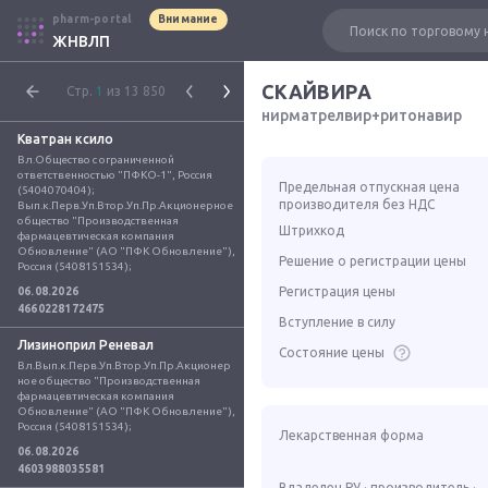
pharm-portal
Внимание
ЖНВЛП
СКАЙВИРА
Стр.
1
из 13 850
нирматрелвир+ритонавир
Кватран ксило
Вл.Общество с ограниченной 
ответственностью "ПФКО-1", Россия 
Предельная отпускная цена
(5404070404); 
производителя без НДС
Вып.к.Перв.Уп.Втор.Уп.Пр.Акционерное 
общество "Производственная 
Штрихкод
фармацевтическая компания 
Обновление" (АО "ПФК Обновление"), 
Решение о регистрации цены
Россия (5408151534);
Регистрация цены
06.08.2026
4660228172475
Вступление в силу
Лизиноприл Реневал
Состояние цены
Вл.Вып.к.Перв.Уп.Втор.Уп.Пр.Акционер
ное общество "Производственная 
фармацевтическая компания 
Обновление" (АО "ПФК Обновление"), 
Россия (5408151534);
Лекарственная форма
06.08.2026
4603988035581
Владелец РУ · производитель ·