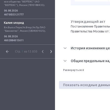
ное общество "ВЕРТЕКС" (АО 
"ВЕРТЕКС"), Россия (7810180435);
06.08.2026
4670033321777
Утверждающий акт
Калия хлорид
Постановление Правительс
Вл.Вып.к.Перв.Уп.Втор.Уп.Пр.ПАО 
"Биосинтез", Россия (5834001025);
Правительства Москвы от 
06.08.2026
4602884015611
История изменения це
Стр.
1
из 13 850
Общие предельные на
Развернуть всё
Показать исходные данны