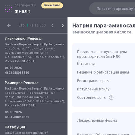
pharm-portal
Внимание
ЖНВЛП
Натрия пара-аминоса
Стр.
1
из 13 850
аминосалициловая кислота
Лизиноприл Реневал
Вл.Вып.к.Перв.Уп.Втор.Уп.Пр.Акционер
ное общество "Производственная 
Предельная отпускная цена
фармацевтическая компания 
производителя без НДС
Обновление" (АО "ПФК Обновление"), 
Россия (5408151534);
Штрихкод
06.08.2026
Решение о регистрации цены
4603988035710
Регистрация цены
Рамиприл Реневал
Вл.Вып.к.Перв.Уп.Втор.Уп.Пр.Акционер
Вступление в силу
ное общество "Производственная 
фармацевтическая компания 
Состояние цены
Обновление" (АО "ПФК Обновление"), 
Россия (5408151534);
06.08.2026
4603988050621
Лекарственная форма
Натафуцин
Вл.Общество с ограниченной 
Владелец РУ · производитель ·