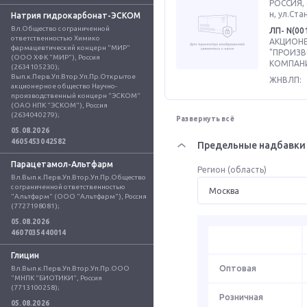
РОССИЯ, 
н, ул.Ста
Натрия гидрокарбонат-ЭСКОМ
Вл.Общество с ограниченной 
ЛП- N(00
ответственностью Химико 
АКЦИОН
фармацевтический концерн "МИР" 
"ПРОИЗ
(ООО ХФК "МИР"), Россия 
КОМПАНИ
(2634105230); 
Вып.к.Перв.Уп.Втор.Уп.Пр.Открытое 
ЖНВЛП:
акционерное общество Научно-
производственный концерн "ЭСКОМ" 
(ОАО НПК "ЭСКОМ"), Россия 
(2634040279);
Развернуть всё
05.08.2026
4605453042582
Предельные надбавки 
Парацетамол-Альтфарм
Регион (область)
Вл.Вып.к.Перв.Уп.Втор.Уп.Пр.Общество 
с ограниченной ответственностью 
"Альтфарм" (ООО "Альтфарм"), Россия 
(7727198081);
05.08.2026
4607035440014
Глицин
Оптовая
Вл.Вып.к.Перв.Уп.Втор.Уп.Пр.ООО 
"МНПК "БИОТИКИ", Россия 
(7713100258);
Розничная
05.08.2026