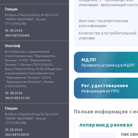
упаковщик · выпускающий конт
Глицин
Вл.Вып.к.Перв.Уп.Втор.Уп.Пр.ООО 
"МНПК "БИОТИКИ", Россия 
Анатомо-терапевтическая
(7713100258);
классификация
05.08.2026
Количество в потребительской
4601687000466
упаковке
Уноглиф
Вл.Общество с ограниченной 
ответственностью "Фармасинтез-
МДЛП
Тюмень" (ООО "Фармасинтез-
Тюмень"), Россия (7203332653); 
Проверить штрихкод в МДЛП
Вып.к.Перв.Уп.Втор.Уп.Пр.Общество с 
ограниченной ответственностью 
"Фармасинтез-Тюмень" (ООО 
"Фармасинтез-Тюмень"), Россия 
Рег. удостоверение
(7203332653);
Информация из ГРЛС
05.08.2026
4660185041142
Глицин
Полная информация с и
Вл.Вып.к.Перв.Уп.Втор.Уп.Пр.ООО 
"МНПК "БИОТИКИ", Россия 
(7713100258);
лоперамид реневал
05.08.2026
ПФК ОБ
4601687000381