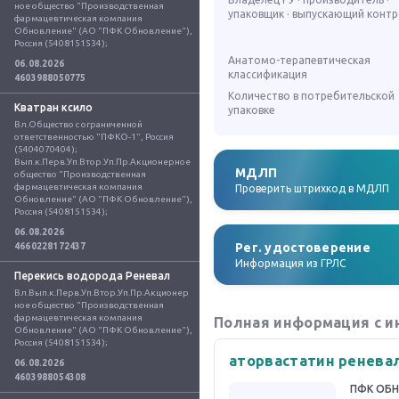
ное общество "Производственная 
упаковщик · выпускающий конт
фармацевтическая компания 
Обновление" (АО "ПФК Обновление"), 
Россия (5408151534);
Анатомо-терапевтическая
06.08.2026
классификация
4603988050775
Количество в потребительской
Кватран ксило
упаковке
Вл.Общество с ограниченной 
ответственностью "ПФКО-1", Россия 
(5404070404); 
Вып.к.Перв.Уп.Втор.Уп.Пр.Акционерное 
МДЛП
общество "Производственная 
фармацевтическая компания 
Проверить штрихкод в МДЛП
Обновление" (АО "ПФК Обновление"), 
Россия (5408151534);
06.08.2026
Рег. удостоверение
4660228172437
Информация из ГРЛС
Перекись водорода Реневал
Вл.Вып.к.Перв.Уп.Втор.Уп.Пр.Акционер
ное общество "Производственная 
фармацевтическая компания 
Полная информация с и
Обновление" (АО "ПФК Обновление"), 
Россия (5408151534);
аторвастатин ренева
06.08.2026
4603988054308
ПФК ОБ