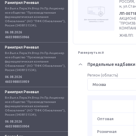
РОССИЯ, 
Рамиприл Реневал
н, ул.Ста
Вл.Вып.к.Перв.Уп.Втор.Уп.Пр.Акционер
ное общество "Производственная 
ЛП-0071
фармацевтическая компания 
АКЦИОН
Обновление" (АО "ПФК Обновление"), 
"ПРОИЗ
Россия (5408151534);
КОМПАНИ
06.08.2026
ЖНВЛП:
4603988050966
Рамиприл Реневал
Развернуть всё
Вл.Вып.к.Перв.Уп.Втор.Уп.Пр.Акционер
ное общество "Производственная 
фармацевтическая компания 
Предельные надбавки 
Обновление" (АО "ПФК Обновление"), 
Россия (5408151534);
Регион (область)
06.08.2026
4603988050959
Рамиприл Реневал
Вл.Вып.к.Перв.Уп.Втор.Уп.Пр.Акционер
ное общество "Производственная 
фармацевтическая компания 
Обновление" (АО "ПФК Обновление"), 
Россия (5408151534);
Оптовая
06.08.2026
4603988050904
Розничная