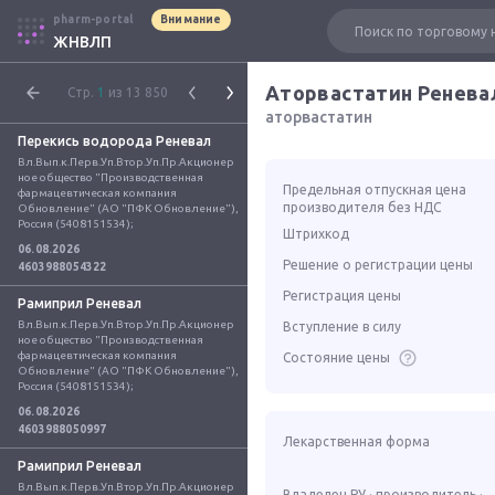
pharm-portal
Внимание
ЖНВЛП
Аторвастатин Ренева
Стр.
1
из 13 850
аторвастатин
Перекись водорода Реневал
Вл.Вып.к.Перв.Уп.Втор.Уп.Пр.Акционер
ное общество "Производственная 
Предельная отпускная цена
фармацевтическая компания 
производителя без НДС
Обновление" (АО "ПФК Обновление"), 
Россия (5408151534);
Штрихкод
06.08.2026
Решение о регистрации цены
4603988054322
Регистрация цены
Рамиприл Реневал
Вл.Вып.к.Перв.Уп.Втор.Уп.Пр.Акционер
Вступление в силу
ное общество "Производственная 
фармацевтическая компания 
Состояние цены
Обновление" (АО "ПФК Обновление"), 
Россия (5408151534);
06.08.2026
4603988050997
Лекарственная форма
Рамиприл Реневал
Вл.Вып.к.Перв.Уп.Втор.Уп.Пр.Акционер
Владелец РУ · производитель ·