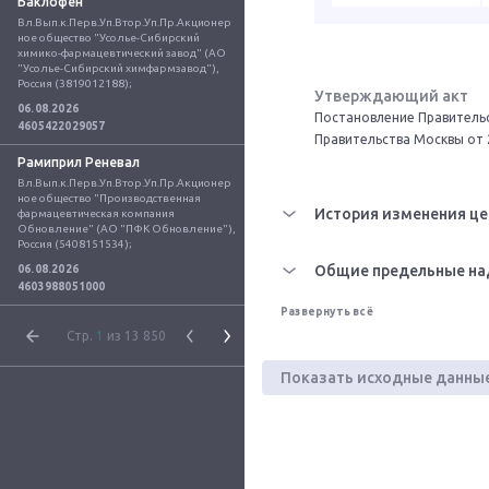
Баклофен
Вл.Вып.к.Перв.Уп.Втор.Уп.Пр.Акционер
ное общество "Усолье-Сибирский 
химико-фармацевтический завод" (АО 
"Усолье-Сибирский химфармзавод"), 
Россия (3819012188);
Утверждающий акт
06.08.2026
Постановление Правительс
4605422029057
Правительства Москвы от 
Рамиприл Реневал
Вл.Вып.к.Перв.Уп.Втор.Уп.Пр.Акционер
ное общество "Производственная 
История изменения це
фармацевтическая компания 
Обновление" (АО "ПФК Обновление"), 
Россия (5408151534);
Общие предельные на
06.08.2026
4603988051000
Развернуть всё
Стр.
1
из 13 850
Показать исходные данны