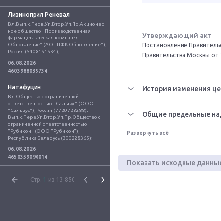
Лизиноприл Реневал
Вл.Вып.к.Перв.Уп.Втор.Уп.Пр.Акционер
ное общество "Производственная 
Утверждающий акт
фармацевтическая компания 
Обновление" (АО "ПФК Обновление"), 
Постановление Правительс
Россия (5408151534);
Правительства Москвы от 
06.08.2026
4603988035734
Натафуцин
История изменения це
Вл.Общество с ограниченной 
ответственностью "Сальвус" (ООО 
"Сальвус"), Россия (7729728288); 
Общие предельные на
Вып.к.Перв.Уп.Втор.Уп.Пр.Общество с 
ограниченной ответственностью 
"Рубикон" (ООО "Рубикон"), 
Развернуть всё
Республика Беларусь (300228365);
06.08.2026
4650359090014
Показать исходные данны
Стр.
1
из 13 850