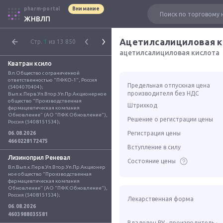
pharm-portal
Внимание
ЖНВЛП
Ацетилсалициловая 
Стр.
1
из 13 850
ацетилсалициловая кислота
Кватран ксило
Вл.Общество с ограниченной 
ответственностью "ПФКО-1", Россия 
Предельная отпускная цена
(5404070404); 
производителя без НДС
Вып.к.Перв.Уп.Втор.Уп.Пр.Акционерное 
общество "Производственная 
Штрихкод
фармацевтическая компания 
Обновление" (АО "ПФК Обновление"), 
Решение о регистрации цены
Россия (5408151534);
Регистрация цены
06.08.2026
4660228172475
Вступление в силу
Лизиноприл Реневал
Состояние цены
Вл.Вып.к.Перв.Уп.Втор.Уп.Пр.Акционер
ное общество "Производственная 
фармацевтическая компания 
Обновление" (АО "ПФК Обновление"), 
Россия (5408151534);
Лекарственная форма
06.08.2026
4603988035581
Владелец РУ · производитель ·