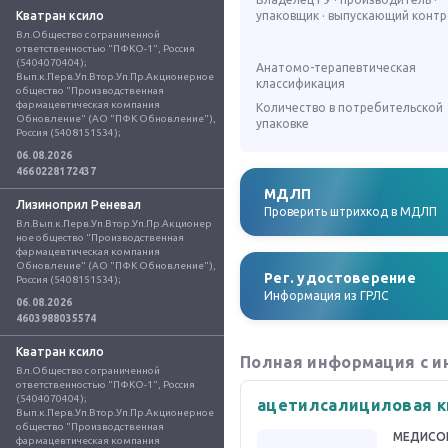
Кватран ксило
упаковщик · выпускающий конт
Вл.Общество с ограниченной 
ответственностью "ПФКО-1", Россия 
(5404070404); 
Анатомо-терапевтическая
Вып.к.Перв.Уп.Втор.Уп.Пр.Акционерное 
классификация
общество "Производственная 
фармацевтическая компания 
Количество в потребительской
Обновление" (АО "ПФК Обновление"), 
упаковке
Россия (5408151534);
06.08.2026
4660228172437
МДЛП
Лизиноприл Реневал
Проверить штрихкод в МДЛП
Вл.Вып.к.Перв.Уп.Втор.Уп.Пр.Акционер
ное общество "Производственная 
фармацевтическая компания 
Обновление" (АО "ПФК Обновление"), 
Рег. удостоверение
Россия (5408151534);
Информация из ГРЛС
06.08.2026
4603988035574
Кватран ксило
Полная информация с и
Вл.Общество с ограниченной 
ответственностью "ПФКО-1", Россия 
(5404070404); 
ацетилсалициловая к
Вып.к.Перв.Уп.Втор.Уп.Пр.Акционерное 
общество "Производственная 
МЕДИСО
фармацевтическая компания 