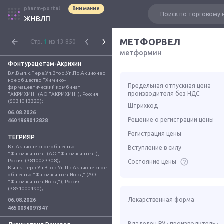
pharm-portal
Внимание
ЖНВЛП
МЕТФОРВЕЛ
Стр.
1
из 13 850
метформин
Фонтурацетам-Акрихин
Вл.Вып.к.Перв.Уп.Втор.Уп.Пр.Акционер
ное общество "Химико-
Предельная отпускная цена
фармацевтический комбинат 
производителя без НДС
"АКРИХИН" (АО "АКРИХИН"), Россия 
(5031013320);
Штрихкод
06.08.2026
Решение о регистрации цены
4601969012828
Регистрация цены
ТЕГРИЯР
Вл.Акционерное общество 
Вступление в силу
"Фармасинтез" (АО "Фармасинтез"), 
Россия (3810023308); 
Состояние цены
Вып.к.Перв.Уп.Втор.Уп.Пр.Акционерное 
общество "Фармасинтез-Норд" (АО 
"Фармасинтез-Норд"), Россия 
(3851000490);
Лекарственная форма
06.08.2026
4650094097347
Владелец РУ · производитель ·