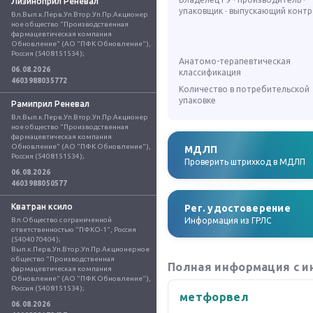
Лизиноприл Реневал
упаковщик · выпускающий конт
Вл.Вып.к.Перв.Уп.Втор.Уп.Пр.Акционер
ное общество "Производственная 
фармацевтическая компания 
Обновление" (АО "ПФК Обновление"), 
Россия (5408151534);
Анатомо-терапевтическая
06.08.2026
классификация
4603988035772
Количество в потребительской
упаковке
Рамиприл Реневал
Вл.Вып.к.Перв.Уп.Втор.Уп.Пр.Акционер
ное общество "Производственная 
фармацевтическая компания 
Обновление" (АО "ПФК Обновление"), 
МДЛП
Россия (5408151534);
Проверить штрихкод в МДЛП
06.08.2026
4603988050577
Кватран ксило
Рег. удостоверение
Вл.Общество с ограниченной 
Информация из ГРЛС
ответственностью "ПФКО-1", Россия 
(5404070404); 
Вып.к.Перв.Уп.Втор.Уп.Пр.Акционерное 
общество "Производственная 
Полная информация с и
фармацевтическая компания 
Обновление" (АО "ПФК Обновление"), 
Россия (5408151534);
метфорвел
06.08.2026