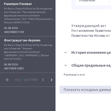
Розничная
Рамиприл Реневал
Вл.Вып.к.Перв.Уп.Втор.Уп.Пр.Акционер
ное общество "Производственная 
фармацевтическая компания 
Обновление" (АО "ПФК Обновление"), 
Россия (5408151534);
Утверждающий акт
06.08.2026
Постановление Правительс
4603988051109
Правительства Москвы от 
Фонтурацетам-Акрихин
Вл.Вып.к.Перв.Уп.Втор.Уп.Пр.Акционер
ное общество "Химико-
фармацевтический комбинат 
История изменения це
"АКРИХИН" (АО "АКРИХИН"), Россия 
(5031013320);
06.08.2026
Общие предельные на
4601969012835
Развернуть всё
Стр.
1
из 13 850
Показать исходные данны