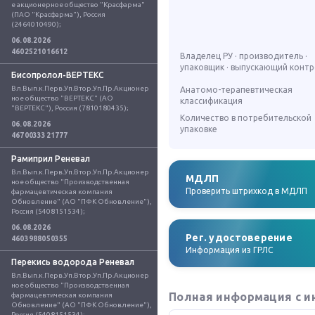
е акционерное общество "Красфарма" 
(ПАО "Красфарма"), Россия 
(2464010490);
06.08.2026
4602521016612
Владелец РУ · производитель ·
упаковщик · выпускающий конт
Бисопролол-ВЕРТЕКС
Вл.Вып.к.Перв.Уп.Втор.Уп.Пр.Акционер
Анатомо-терапевтическая
ное общество "ВЕРТЕКС" (АО 
классификация
"ВЕРТЕКС"), Россия (7810180435);
Количество в потребительской
06.08.2026
упаковке
4670033321777
Рамиприл Реневал
Вл.Вып.к.Перв.Уп.Втор.Уп.Пр.Акционер
МДЛП
ное общество "Производственная 
Проверить штрихкод в МДЛП
фармацевтическая компания 
Обновление" (АО "ПФК Обновление"), 
Россия (5408151534);
06.08.2026
Рег. удостоверение
4603988050355
Информация из ГРЛС
Перекись водорода Реневал
Вл.Вып.к.Перв.Уп.Втор.Уп.Пр.Акционер
ное общество "Производственная 
Полная информация с и
фармацевтическая компания 
Обновление" (АО "ПФК Обновление"), 
Россия (5408151534);