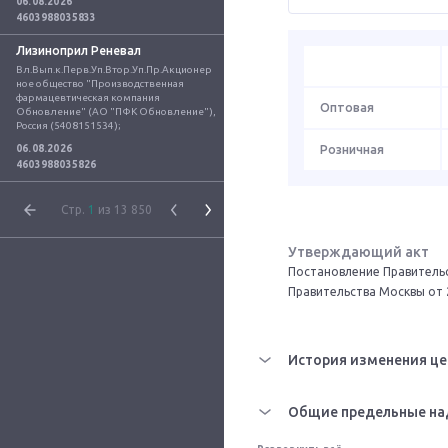
06.08.2026
4603988035833
Лизиноприл Реневал
Вл.Вып.к.Перв.Уп.Втор.Уп.Пр.Акционер
ное общество "Производственная 
фармацевтическая компания 
Оптовая
Обновление" (АО "ПФК Обновление"), 
Россия (5408151534);
06.08.2026
Розничная
4603988035826
Стр.
1
из 13 850
Утверждающий акт
Постановление Правительс
Правительства Москвы от 
История изменения це
Общие предельные на