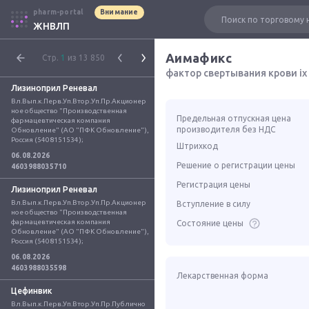
pharm-portal
Внимание
ЖНВЛП
Аимафикс
Стр.
1
из 13 850
фактор свертывания крови ix
Лизиноприл Реневал
Вл.Вып.к.Перв.Уп.Втор.Уп.Пр.Акционер
ное общество "Производственная 
Предельная отпускная цена
фармацевтическая компания 
производителя без НДС
Обновление" (АО "ПФК Обновление"), 
Россия (5408151534);
Штрихкод
06.08.2026
Решение о регистрации цены
4603988035710
Регистрация цены
Лизиноприл Реневал
Вл.Вып.к.Перв.Уп.Втор.Уп.Пр.Акционер
Вступление в силу
ное общество "Производственная 
фармацевтическая компания 
Состояние цены
Обновление" (АО "ПФК Обновление"), 
Россия (5408151534);
06.08.2026
4603988035598
Лекарственная форма
Цефинвик
Вл.Вып.к.Перв.Уп.Втор.Уп.Пр.Публично