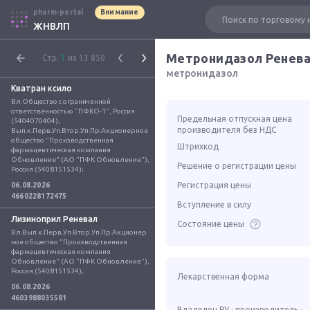
pharm-portal
Внимание
ЖНВЛП
Метронидазол Ренев
Стр.
1
из 13 850
метронидазол
Кватран ксило
Вл.Общество с ограниченной 
ответственностью "ПФКО-1", Россия 
Предельная отпускная цена
(5404070404); 
производителя без НДС
Вып.к.Перв.Уп.Втор.Уп.Пр.Акционерное 
общество "Производственная 
Штрихкод
фармацевтическая компания 
Обновление" (АО "ПФК Обновление"), 
Решение о регистрации цены
Россия (5408151534);
Регистрация цены
06.08.2026
4660228172475
Вступление в силу
Лизиноприл Реневал
Состояние цены
Вл.Вып.к.Перв.Уп.Втор.Уп.Пр.Акционер
ное общество "Производственная 
фармацевтическая компания 
Обновление" (АО "ПФК Обновление"), 
Россия (5408151534);
Лекарственная форма
06.08.2026
4603988035581
Владелец РУ · производитель ·