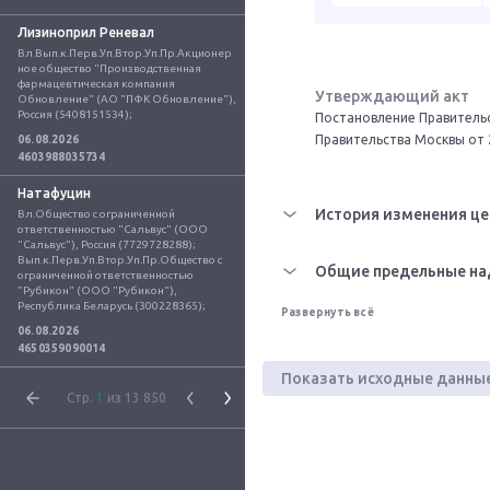
Лизиноприл Реневал
Вл.Вып.к.Перв.Уп.Втор.Уп.Пр.Акционер
ное общество "Производственная 
фармацевтическая компания 
Утверждающий акт
Обновление" (АО "ПФК Обновление"), 
Россия (5408151534);
Постановление Правительс
Правительства Москвы от 
06.08.2026
4603988035734
Натафуцин
История изменения це
Вл.Общество с ограниченной 
ответственностью "Сальвус" (ООО 
"Сальвус"), Россия (7729728288); 
Вып.к.Перв.Уп.Втор.Уп.Пр.Общество с 
Общие предельные на
ограниченной ответственностью 
"Рубикон" (ООО "Рубикон"), 
Республика Беларусь (300228365);
Развернуть всё
06.08.2026
4650359090014
Показать исходные данны
Стр.
1
из 13 850