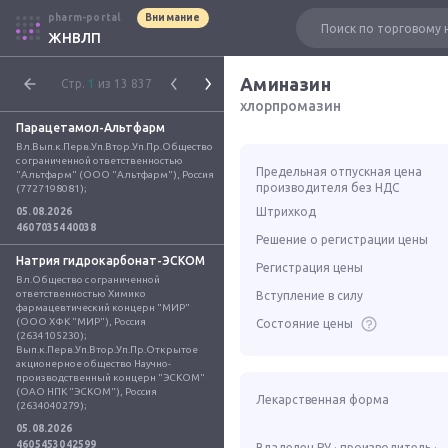
pharm-portal
Внимание
ЖНВЛП
Аминазин
Стр.
1
из 13 837
хлорпромазин
Парацетамол-Альтфарм
Вл.Вып.к.Перв.Уп.Втор.Уп.Пр.Общество 
с ограниченной ответственностью 
Предельная отпускная цена
"Альтфарм" (ООО "Альтфарм"), Россия 
производителя без НДС
(7727198081);
Штрихкод
05.08.2026
4607035440038
Решение о регистрации цены
Натрия гидрокарбонат-ЭСКОМ
Регистрация цены
Вл.Общество с ограниченной 
ответственностью Химико 
Вступление в силу
фармацевтический концерн "МИР" 
(ООО ХФК "МИР"), Россия 
Состояние цены
(2634105230); 
Вып.к.Перв.Уп.Втор.Уп.Пр.Открытое 
акционерное общество Научно-
производственный концерн "ЭСКОМ" 
(ОАО НПК "ЭСКОМ"), Россия 
Лекарственная форма
(2634040279);
05.08.2026
4605453042599
Владелец РУ · производитель ·