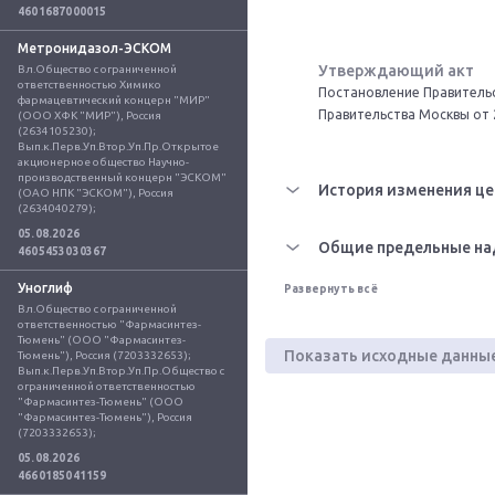
4601687000015
Метронидазол-ЭСКОМ
Утверждающий акт
Вл.Общество с ограниченной 
ответственностью Химико 
Постановление Правительс
фармацевтический концерн "МИР" 
Правительства Москвы от 
(ООО ХФК "МИР"), Россия 
(2634105230); 
Вып.к.Перв.Уп.Втор.Уп.Пр.Открытое 
акционерное общество Научно-
производственный концерн "ЭСКОМ" 
История изменения це
(ОАО НПК "ЭСКОМ"), Россия 
(2634040279);
05.08.2026
Общие предельные на
4605453030367
Уноглиф
Развернуть всё
Вл.Общество с ограниченной 
ответственностью "Фармасинтез-
Тюмень" (ООО "Фармасинтез-
Показать исходные данны
Тюмень"), Россия (7203332653); 
Вып.к.Перв.Уп.Втор.Уп.Пр.Общество с 
ограниченной ответственностью 
"Фармасинтез-Тюмень" (ООО 
"Фармасинтез-Тюмень"), Россия 
(7203332653);
05.08.2026
4660185041159