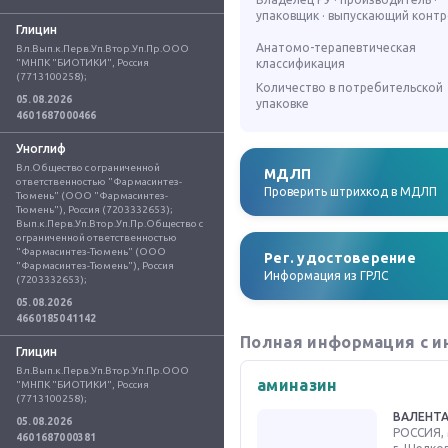
упаковщик · выпускающий конт
Глицин
Анатомо-терапевтическая
Вл.Вып.к.Перв.Уп.Втор.Уп.Пр.ООО 
"МНПК "БИОТИКИ", Россия 
классификация
(7713100258);
Количество в потребительской
05.08.2026
упаковке
4601687000466
Уноглиф
Вл.Общество с ограниченной 
МДЛП
ответственностью "Фармасинтез-
Проверить штрихкод в МДЛП
Тюмень" (ООО "Фармасинтез-
Тюмень"), Россия (7203332653); 
Вып.к.Перв.Уп.Втор.Уп.Пр.Общество с 
ограниченной ответственностью 
"Фармасинтез-Тюмень" (ООО 
Рег. удостоверение
"Фармасинтез-Тюмень"), Россия 
Информация из ГРЛС
(7203332653);
05.08.2026
4660185041142
Полная информация с и
Глицин
Вл.Вып.к.Перв.Уп.Втор.Уп.Пр.ООО 
аминазин
"МНПК "БИОТИКИ", Россия 
(7713100258);
ВАЛЕНТ
05.08.2026
РОССИЯ, 
4601687000381