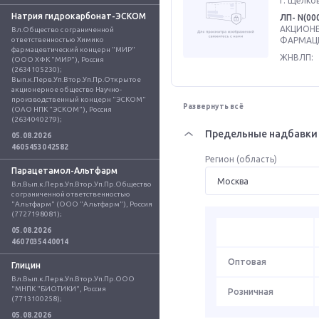
г. Щелков
Натрия гидрокарбонат-ЭСКОМ
ЛП- N(00
АКЦИОНЕ
Вл.Общество с ограниченной 
ответственностью Химико 
ФАРМАЦЕ
фармацевтический концерн "МИР" 
ЖНВЛП:
(ООО ХФК "МИР"), Россия 
(2634105230); 
Вып.к.Перв.Уп.Втор.Уп.Пр.Открытое 
акционерное общество Научно-
производственный концерн "ЭСКОМ" 
Развернуть всё
(ОАО НПК "ЭСКОМ"), Россия 
(2634040279);
Предельные надбавки 
05.08.2026
4605453042582
Регион (область)
Парацетамол-Альтфарм
Вл.Вып.к.Перв.Уп.Втор.Уп.Пр.Общество 
с ограниченной ответственностью 
"Альтфарм" (ООО "Альтфарм"), Россия 
(7727198081);
05.08.2026
4607035440014
Оптовая
Глицин
Вл.Вып.к.Перв.Уп.Втор.Уп.Пр.ООО 
"МНПК "БИОТИКИ", Россия 
Розничная
(7713100258);
05.08.2026