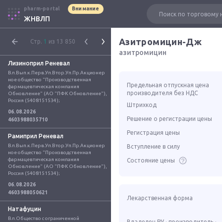
pharm-portal
Внимание
ЖНВЛП
Азитромицин-Дж
Стр.
1
из 13 850
азитромицин
Лизиноприл Реневал
Вл.Вып.к.Перв.Уп.Втор.Уп.Пр.Акционер
ное общество "Производственная 
Предельная отпускная цена
фармацевтическая компания 
производителя без НДС
Обновление" (АО "ПФК Обновление"), 
Россия (5408151534);
Штрихкод
06.08.2026
Решение о регистрации цены
4603988035710
Регистрация цены
Рамиприл Реневал
Вл.Вып.к.Перв.Уп.Втор.Уп.Пр.Акционер
Вступление в силу
ное общество "Производственная 
фармацевтическая компания 
Состояние цены
Обновление" (АО "ПФК Обновление"), 
Россия (5408151534);
06.08.2026
4603988050621
Лекарственная форма
Натафуцин
Вл.Общество с ограниченной 
Владелец РУ · производитель ·