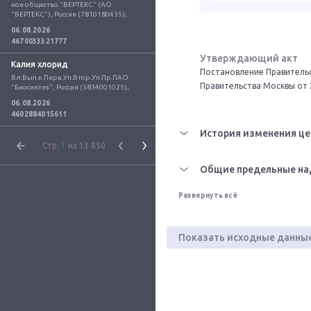
ное общество "ВЕРТЕКС" (АО 
"ВЕРТЕКС"), Россия (7810180435);
06.08.2026
4670033321777
Утверждающий акт
Калия хлорид
Постановление Правительс
Вл.Вып.к.Перв.Уп.Втор.Уп.Пр.ПАО 
Правительства Москвы от 
"Биосинтез", Россия (5834001025);
06.08.2026
4602884015611
История изменения це
Стр.
1
из 13 850
Общие предельные на
Развернуть всё
Показать исходные данны