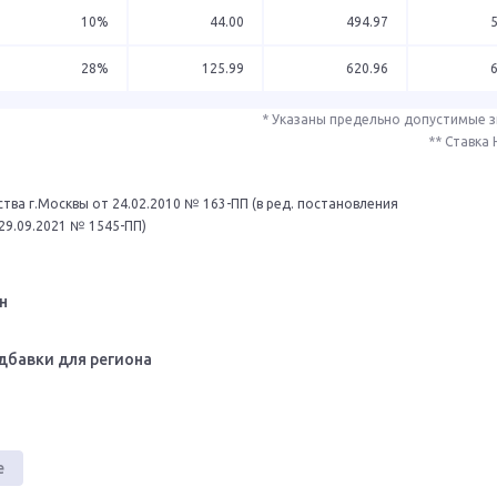
10%
44.00
494.97
28%
125.99
620.96
* Указаны предельно допустимые 
** Ставка
тва г.Москвы от 24.02.2010 № 163-ПП (в ред. постановления
29.09.2021 № 1545-ПП)
н
дбавки для региона
е