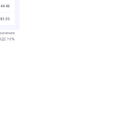
544.46
683.05
значения
 НДС 10%