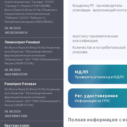
ответственностью "Сальвус" (ООО 
Владелец РУ · производитель ·
"Сальвус"), Россия (7729728288); 
Вып.к.Перв.Уп.Втор.Уп.Пр.Общество с 
упаковщик · выпускающий конт
ограниченной ответственностью 
"Рубикон" (ООО "Рубикон"), 
Республика Беларусь (300228365);
06.08.2026
4650359090014
Анатомо-терапевтическая
классификация
Лизиноприл Реневал
Количество в потребительской
Вл.Вып.к.Перв.Уп.Втор.Уп.Пр.Акционер
ное общество "Производственная 
упаковке
фармацевтическая компания 
Обновление" (АО "ПФК Обновление"), 
Россия (5408151534);
06.08.2026
МДЛП
4603988035598
Проверить штрихкод в МДЛП
Рамиприл Реневал
Вл.Вып.к.Перв.Уп.Втор.Уп.Пр.Акционер
ное общество "Производственная 
Рег. удостоверение
фармацевтическая компания 
Информация из ГРЛС
Обновление" (АО "ПФК Обновление"), 
Россия (5408151534);
06.08.2026
4603988051000
Полная информация с и
Кватран ксило