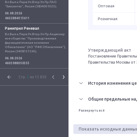
Вл.Вып.к.Перв.Уп.Втор.Уп.Пр.ПАО 
Оптовая
"Биосинтез", Россия (5834001025);
06.08.2026
4602884015611
Розничная
Рамиприл Реневал
Вл.Вып.к.Перв.Уп.Втор.Уп.Пр.Акционер
ное общество "Производственная 
фармацевтическая компания 
Обновление" (АО "ПФК Обновление"), 
Утверждающий акт
Россия (5408151534);
Постановление Правительс
06.08.2026
Правительства Москвы от 
4603988050355
Стр.
1
из 13 850
История изменения це
Общие предельные на
Развернуть всё
Показать исходные данны