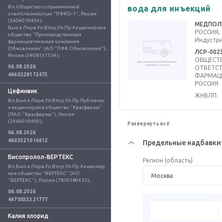
Вл.Общество с ограниченной 
вода для инъекций
ответственностью "ПФКО-1", Россия 
(5404070404); 
МЕДПОЛ
Вып.к.Перв.Уп.Втор.Уп.Пр.Акционерное 
РОССИЯ, 
общество "Производственная 
Индустриа
фармацевтическая компания 
Обновление" (АО "ПФК Обновление"), 
ЛСР-002
Россия (5408151534);
ОБЩЕСТВ
06.08.2026
ОТВЕТС
4660228172475
ФАРМАЦЕ
РОССИЯ
Цефинвик
ЖНВЛП:
Вл.Вып.к.Перв.Уп.Втор.Уп.Пр.Публично
е акционерное общество "Красфарма" 
(ПАО "Красфарма"), Россия 
(2464010490);
Развернуть всё
06.08.2026
4602521016612
Предельные надбавки 
Бисопролол-ВЕРТЕКС
Регион (область)
Вл.Вып.к.Перв.Уп.Втор.Уп.Пр.Акционер
ное общество "ВЕРТЕКС" (АО 
"ВЕРТЕКС"), Россия (7810180435);
06.08.2026
4670033321777
Калия хлорид