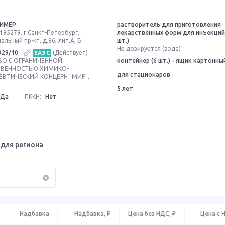
ИМЕР
растворитель для приготовления
195279, г.Санкт-Петербург,
лекарственных форм для инъекций (
льный пр-кт, д.86, лит.А, Б
шт.)
Не дозируется (вода)
329/10
(Действует)
ЕАЭС
О С ОГРАНИЧЕННОЙ
контейнер (6 шт.) - ящик картонны
ТВЕННОСТЬЮ ХИМИКО-
для стационаров
ВТИЧЕСКИЙ КОНЦЕРН "МИР",
5 лет
Да
ПККН:
Нет
для региона
Надбавка
Надбавка, ₽
Цена без НДС, ₽
Цена с 