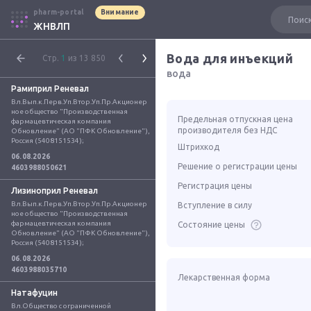
pharm-portal
Внимание
ЖНВЛП
Вода для инъекций
Стр.
1
из 13 850
вода
Рамиприл Реневал
Вл.Вып.к.Перв.Уп.Втор.Уп.Пр.Акционер
ное общество "Производственная 
Предельная отпускная цена
фармацевтическая компания 
производителя без НДС
Обновление" (АО "ПФК Обновление"), 
Россия (5408151534);
Штрихкод
06.08.2026
Решение о регистрации цены
4603988050621
Регистрация цены
Лизиноприл Реневал
Вл.Вып.к.Перв.Уп.Втор.Уп.Пр.Акционер
Вступление в силу
ное общество "Производственная 
фармацевтическая компания 
Состояние цены
Обновление" (АО "ПФК Обновление"), 
Россия (5408151534);
06.08.2026
4603988035710
Лекарственная форма
Натафуцин
Вл.Общество с ограниченной 