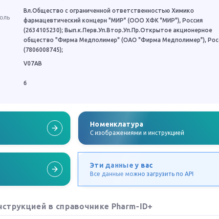
Вл.Общество с ограниченной ответственностью Химико
роль
фармацевтический концерн "МИР" (ООО ХФК "МИР"), Россия
(2634105230); Вып.к.Перв.Уп.Втор.Уп.Пр.Открытое акционерное
общество "Фирма Медполимер" (ОАО "Фирма Медполимер"), Рос
(7806008745);
V07AB
6
Номенклатура
C изображениями и инструкцией
Эти данные у вас
Все данные можно загрузить по API
нструкцией в справочнике Pharm-ID+