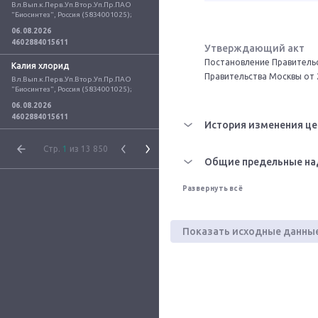
Вл.Вып.к.Перв.Уп.Втор.Уп.Пр.ПАО 
"Биосинтез", Россия (5834001025);
06.08.2026
4602884015611
Утверждающий акт
Постановление Правительс
Калия хлорид
Правительства Москвы от 
Вл.Вып.к.Перв.Уп.Втор.Уп.Пр.ПАО 
"Биосинтез", Россия (5834001025);
06.08.2026
4602884015611
История изменения це
Стр.
1
из 13 850
Общие предельные на
Развернуть всё
Показать исходные данны