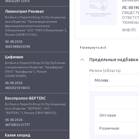
Велижанс
4660228172475
ЛС-0019
Лизиноприл Реневал
ОБЩЕСТВ
Вл.Вып.к.Перв.Уп.Втор.Уп.Пр.Акционер
ОТВЕТСТ
ное общество "Производственная 
ТЮМЕНЬ"
фармацевтическая компания 
ЖНВЛП:
Обновление" (АО "ПФК Обновление"), 
Россия (5408151534);
06.08.2026
4603988035598
Развернуть всё
Цефинвик
Предельные надбавки 
Вл.Вып.к.Перв.Уп.Втор.Уп.Пр.Публично
е акционерное общество "Красфарма" 
Регион (область)
(ПАО "Красфарма"), Россия 
(2464010490);
06.08.2026
4602521016612
Бисопролол-ВЕРТЕКС
Вл.Вып.к.Перв.Уп.Втор.Уп.Пр.Акционер
ное общество "ВЕРТЕКС" (АО 
"ВЕРТЕКС"), Россия (7810180435);
Оптовая
06.08.2026
4670033321777
Розничная
Калия хлорид