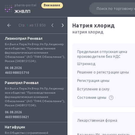
pharm-portal
Внимание
ЖНВЛП
Натрия хлорид
Стр.
1
из 13 850
натрия хлорид
Лизиноприл Реневал
Вл.Вып.к.Перв.Уп.Втор.Уп.Пр.Акционер
ное общество "Производственная 
Предельная отпускная цена
фармацевтическая компания 
производителя без НДС
Обновление" (АО "ПФК Обновление"), 
Россия (5408151534);
Штрихкод
06.08.2026
Решение о регистрации цены
4603988035710
Регистрация цены
Рамиприл Реневал
Вл.Вып.к.Перв.Уп.Втор.Уп.Пр.Акционер
Вступление в силу
ное общество "Производственная 
фармацевтическая компания 
Состояние цены
Обновление" (АО "ПФК Обновление"), 
Россия (5408151534);
06.08.2026
4603988050621
Лекарственная форма
Натафуцин
Вл.Общество с ограниченной 
Владелец РУ · производитель ·