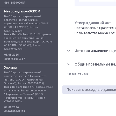
4601687000015
Метронидазол-ЭСКОМ
Вл.Общество с ограниченной 
ответственностью Химико 
Утверждающий акт
фармацевтический концерн "МИР" 
(ООО ХФК "МИР"), Россия 
Постановление Правительс
(2634105230); 
Правительства Москвы от 
Вып.к.Перв.Уп.Втор.Уп.Пр.Открытое 
акционерное общество Научно-
производственный концерн "ЭСКОМ" 
(ОАО НПК "ЭСКОМ"), Россия 
(2634040279);
История изменения це
05.08.2026
4605453030367
Общие предельные на
Уноглиф
Вл.Общество с ограниченной 
Развернуть всё
ответственностью "Фармасинтез-
Тюмень" (ООО "Фармасинтез-
Тюмень"), Россия (7203332653); 
Вып.к.Перв.Уп.Втор.Уп.Пр.Общество с 
Показать исходные данны
ограниченной ответственностью 
"Фармасинтез-Тюмень" (ООО 
"Фармасинтез-Тюмень"), Россия 
(7203332653);
05.08.2026
4660185041159