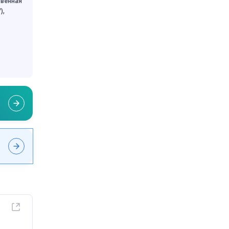
твенная
),