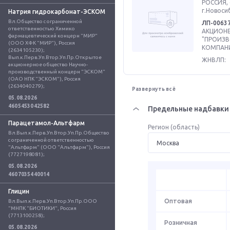
РОССИЯ, 
г.Новоси
Натрия гидрокарбонат-ЭСКОМ
Вл.Общество с ограниченной 
ЛП-0063
ответственностью Химико 
АКЦИОН
фармацевтический концерн "МИР" 
"ПРОИЗ
(ООО ХФК "МИР"), Россия 
КОМПАНИ
(2634105230); 
Вып.к.Перв.Уп.Втор.Уп.Пр.Открытое 
ЖНВЛП:
акционерное общество Научно-
производственный концерн "ЭСКОМ" 
(ОАО НПК "ЭСКОМ"), Россия 
(2634040279);
Развернуть всё
05.08.2026
4605453042582
Предельные надбавки 
Парацетамол-Альтфарм
Регион (область)
Вл.Вып.к.Перв.Уп.Втор.Уп.Пр.Общество 
с ограниченной ответственностью 
"Альтфарм" (ООО "Альтфарм"), Россия 
(7727198081);
05.08.2026
4607035440014
Глицин
Оптовая
Вл.Вып.к.Перв.Уп.Втор.Уп.Пр.ООО 
"МНПК "БИОТИКИ", Россия 
(7713100258);
Розничная
05.08.2026