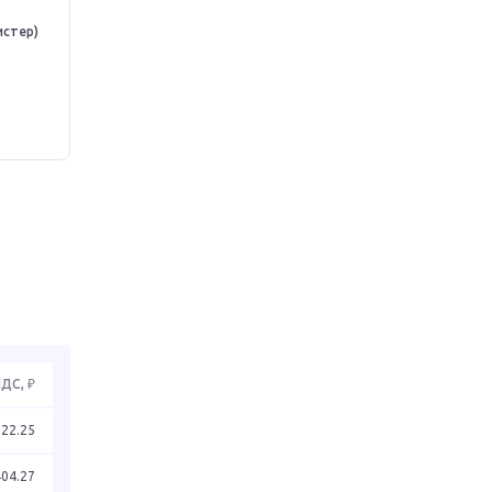
истер)
НДС, ₽
322.25
404.27