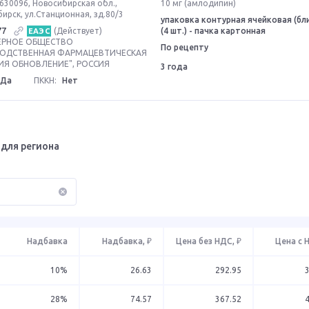
630096, Новосибирская обл.,
10 мг (амлодипин)
бирск, ул.Станционная, зд.80/3
упаковка контурная ячейковая (бл
77
(Действует)
(4 шт.) - пачка картонная
ЕАЭС
ЕРНОЕ ОБЩЕСТВО
По рецепту
ВОДСТВЕННАЯ ФАРМАЦЕВТИЧЕСКАЯ
Я ОБНОВЛЕНИЕ", РОССИЯ
3 года
Да
ПККН:
Нет
для региона
Надбавка
Надбавка, ₽
Цена без НДС, ₽
Цена с 
10%
26.63
292.95
28%
74.57
367.52