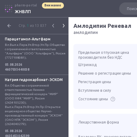
pharm-portal
Внимание
ЖНВЛП
Амлодипин Реневал
Стр.
1
из 13 837
амлодипин
Парацетамол-Альтфарм
Вл.Вып.к.Перв.Уп.Втор.Уп.Пр.Общество 
с ограниченной ответственностью 
Предельная отпускная цена
"Альтфарм" (ООО "Альтфарм"), Россия 
производителя без НДС
(7727198081);
Штрихкод
05.08.2026
4607035440038
Решение о регистрации цены
Натрия гидрокарбонат-ЭСКОМ
Регистрация цены
Вл.Общество с ограниченной 
ответственностью Химико 
Вступление в силу
фармацевтический концерн "МИР" 
(ООО ХФК "МИР"), Россия 
Состояние цены
(2634105230); 
Вып.к.Перв.Уп.Втор.Уп.Пр.Открытое 
акционерное общество Научно-
производственный концерн "ЭСКОМ" 
(ОАО НПК "ЭСКОМ"), Россия 
Лекарственная форма
(2634040279);
05.08.2026
4605453042599
Владелец РУ · производитель ·