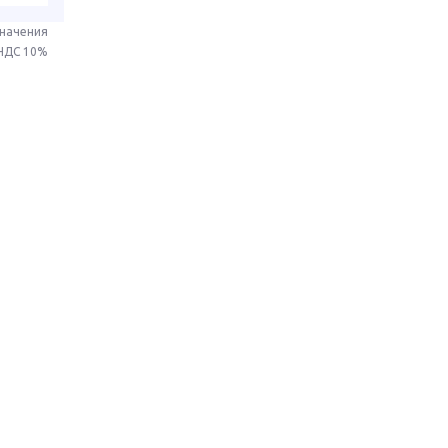
значения
 НДС 10%