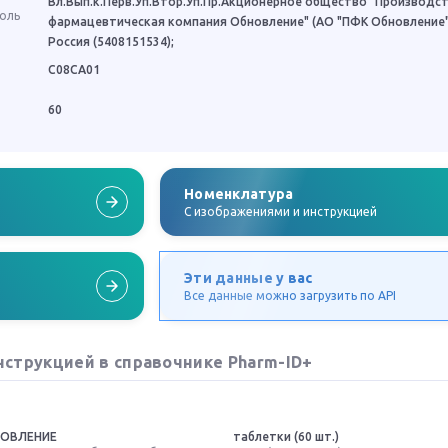
Вл.Вып.к.Перв.Уп.Втор.Уп.Пр.Акционерное общество "Производс
роль
фармацевтическая компания Обновление" (АО "ПФК Обновление"
Россия (5408151534);
C08CA01
60
Номенклатура
C изображениями и инструкцией
Эти данные у вас
Все данные можно загрузить по API
нструкцией в справочнике Pharm-ID+
НОВЛЕНИЕ
таблетки (60 шт.)