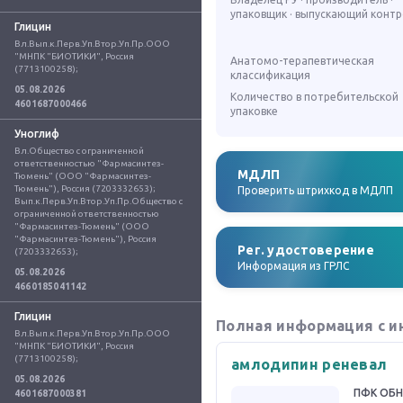
упаковщик · выпускающий конт
Глицин
Вл.Вып.к.Перв.Уп.Втор.Уп.Пр.ООО 
"МНПК "БИОТИКИ", Россия 
Анатомо-терапевтическая
(7713100258);
классификация
05.08.2026
Количество в потребительской
4601687000466
упаковке
Уноглиф
Вл.Общество с ограниченной 
ответственностью "Фармасинтез-
МДЛП
Тюмень" (ООО "Фармасинтез-
Тюмень"), Россия (7203332653); 
Проверить штрихкод в МДЛП
Вып.к.Перв.Уп.Втор.Уп.Пр.Общество с 
ограниченной ответственностью 
"Фармасинтез-Тюмень" (ООО 
"Фармасинтез-Тюмень"), Россия 
Рег. удостоверение
(7203332653);
Информация из ГРЛС
05.08.2026
4660185041142
Глицин
Полная информация с и
Вл.Вып.к.Перв.Уп.Втор.Уп.Пр.ООО 
"МНПК "БИОТИКИ", Россия 
(7713100258);
амлодипин реневал
05.08.2026
ПФК ОБ
4601687000381