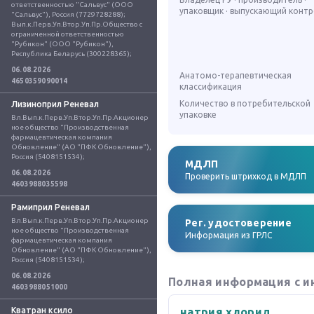
ответственностью "Сальвус" (ООО 
упаковщик · выпускающий конт
"Сальвус"), Россия (7729728288); 
Вып.к.Перв.Уп.Втор.Уп.Пр.Общество с 
ограниченной ответственностью 
"Рубикон" (ООО "Рубикон"), 
Республика Беларусь (300228365);
06.08.2026
Анатомо-терапевтическая
4650359090014
классификация
Количество в потребительской
Лизиноприл Реневал
упаковке
Вл.Вып.к.Перв.Уп.Втор.Уп.Пр.Акционер
ное общество "Производственная 
фармацевтическая компания 
Обновление" (АО "ПФК Обновление"), 
Россия (5408151534);
МДЛП
06.08.2026
Проверить штрихкод в МДЛП
4603988035598
Рамиприл Реневал
Вл.Вып.к.Перв.Уп.Втор.Уп.Пр.Акционер
Рег. удостоверение
ное общество "Производственная 
Информация из ГРЛС
фармацевтическая компания 
Обновление" (АО "ПФК Обновление"), 
Россия (5408151534);
06.08.2026
Полная информация с и
4603988051000
Кватран ксило
натрия хлорид