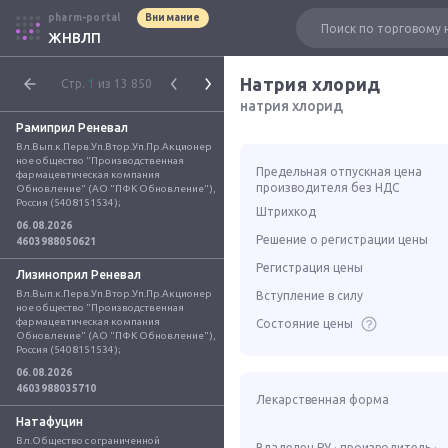
pharm-portal
Внимание
ЖНВЛП
Натрия хлорид
Стр.
1
из 13 850
натрия хлорид
Рамиприл Реневал
Вл.Вып.к.Перв.Уп.Втор.Уп.Пр.Акционер
ное общество "Производственная 
Предельная отпускная цена
фармацевтическая компания 
производителя без НДС
Обновление" (АО "ПФК Обновление"), 
Россия (5408151534);
Штрихкод
06.08.2026
Решение о регистрации цены
4603988050621
Регистрация цены
Лизиноприл Реневал
Вл.Вып.к.Перв.Уп.Втор.Уп.Пр.Акционер
Вступление в силу
ное общество "Производственная 
фармацевтическая компания 
Состояние цены
Обновление" (АО "ПФК Обновление"), 
Россия (5408151534);
06.08.2026
4603988035710
Лекарственная форма
Натафуцин
Вл.Общество с ограниченной 
Владелец РУ · производитель ·