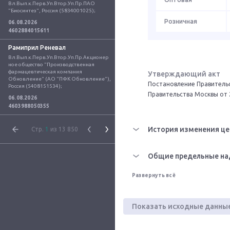
Вл.Вып.к.Перв.Уп.Втор.Уп.Пр.ПАО 
"Биосинтез", Россия (5834001025);
Розничная
06.08.2026
4602884015611
Рамиприл Реневал
Вл.Вып.к.Перв.Уп.Втор.Уп.Пр.Акционер
ное общество "Производственная 
фармацевтическая компания 
Утверждающий акт
Обновление" (АО "ПФК Обновление"), 
Постановление Правительс
Россия (5408151534);
Правительства Москвы от 
06.08.2026
4603988050355
История изменения це
Стр.
1
из 13 850
Общие предельные на
Развернуть всё
Показать исходные данны