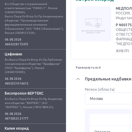
Вл.Общество с ограниченной 
ответственностью "ПФКО-1", Россия 
МЕДПОЛ
(5404070404); 
РОССИЯ, 
Вып.к.Перв.Уп.Втор.Уп.Пр.Акционерное 
Индустриа
общество "Производственная 
фармацевтическая компания 
Р N00375
Обновление" (АО "ПФК Обновление"), 
ОБЩЕСТВ
Россия (5408151534);
ОТВЕТС
ФАРМАЦ
06.08.2026
"МЕДПОЛ
4660228172475
ЖНВЛП:
Цефинвик
Вл.Вып.к.Перв.Уп.Втор.Уп.Пр.Публично
е акционерное общество "Красфарма" 
Развернуть всё
(ПАО "Красфарма"), Россия 
(2464010490);
Предельные надбавки 
06.08.2026
4602521016612
Регион (область)
Бисопролол-ВЕРТЕКС
Вл.Вып.к.Перв.Уп.Втор.Уп.Пр.Акционер
ное общество "ВЕРТЕКС" (АО 
"ВЕРТЕКС"), Россия (7810180435);
06.08.2026
4670033321777
Калия хлорид
Оптовая