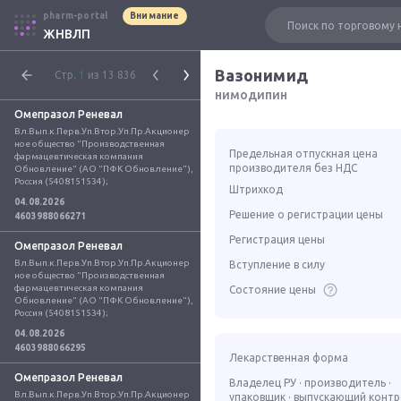
pharm-portal
Внимание
ЖНВЛП
Вазонимид
Стр.
1
из 13 836
нимодипин
Омепразол Реневал
Вл.Вып.к.Перв.Уп.Втор.Уп.Пр.Акционер
ное общество "Производственная 
Предельная отпускная цена
фармацевтическая компания 
производителя без НДС
Обновление" (АО "ПФК Обновление"), 
Россия (5408151534);
Штрихкод
04.08.2026
Решение о регистрации цены
4603988066271
Регистрация цены
Омепразол Реневал
Вл.Вып.к.Перв.Уп.Втор.Уп.Пр.Акционер
Вступление в силу
ное общество "Производственная 
фармацевтическая компания 
Состояние цены
Обновление" (АО "ПФК Обновление"), 
Россия (5408151534);
04.08.2026
4603988066295
Лекарственная форма
Омепразол Реневал
Владелец РУ · производитель ·
Вл.Вып.к.Перв.Уп.Втор.Уп.Пр.Акционер
упаковщик · выпускающий конт