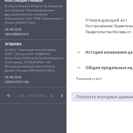
Моксонидин Реневал
Вл.Вып.к.Перв.Уп.Втор.Уп.Пр.Акционер
ное общество "Производственная 
фармацевтическая компания 
Обновление" (АО "ПФК Обновление"), 
Утверждающий акт
Россия (5408151534);
Постановление Правительс
04.08.2026
Правительства Москвы от 
4603988053530
ЭГИВИЖН
Вл.ЗАО "Фармацевтический завод 
История изменения це
ЭГИС", Венгрия (HU 10686506); 
Вып.к.Перв.Уп.Втор.Уп.Пр.Фармацевтич
еский завод "ПОЛЬФАРМА" АО 
Производственный отдел в Новой 
Общие предельные на
Дембе, Польша (NIP 5920202822);
04.08.2026
Развернуть всё
5995327201146
Стр.
1
из 13 836
Показать исходные данны