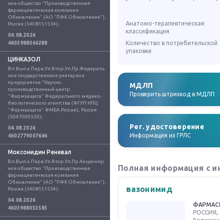
ное общество "Производственная 
фармацевтическая компания 
Обновление" (АО "ПФК Обновление"), 
Анатомо-терапевтическая
Россия (5408151534);
классификация
04.08.2026
Количество в потребительской
4603988066288
упаковке
ЦИНКАЗОЛ
Вл.Вып.к.Перв.Уп.Втор.Уп.Пр.Федераль
ное государственное унитарное 
предприятие "Научно-
МДЛП
производственный центр 
Проверить штрихкод в МДЛП
"Фармзащита" Федерального медико-
биологического агентства (ФГУП НПЦ 
"Фармзащита" ФМБА России), Россия 
(5047009329);
Рег. удостоверение
04.08.2026
Информация из ГРЛС
4602779007646
Моксонидин Реневал
Вл.Вып.к.Перв.Уп.Втор.Уп.Пр.Акционер
Полная информация с и
ное общество "Производственная 
фармацевтическая компания 
Обновление" (АО "ПФК Обновление"), 
вазонимид
Россия (5408151534);
04.08.2026
ФАРМАС
4603988053585
РОССИЯ, 