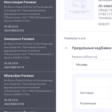
Велижанс
Моксонидин Реневал
ЛП-0086
Вл.Вып.к.Перв.Уп.Втор.Уп.Пр.Акционер
ОБЩЕСТВ
ное общество "Производственная 
фармацевтическая компания 
ОТВЕТСТ
Обновление" (АО "ПФК Обновление"), 
ТЮМЕНЬ"
Россия (5408151534);
ЖНВЛП:
04.08.2026
4603988053592
Развернуть всё
Омепразол Реневал
Вл.Вып.к.Перв.Уп.Втор.Уп.Пр.Акционер
ное общество "Производственная 
Предельные надбавки 
фармацевтическая компания 
Обновление" (АО "ПФК Обновление"), 
Регион (область)
Россия (5408151534);
04.08.2026
4603988026718
Ибупрофен Реневал
Вл.Вып.к.Перв.Уп.Втор.Уп.Пр.Акционер
ное общество "Производственная 
фармацевтическая компания 
Обновление" (АО "ПФК Обновление"), 
Оптовая
Россия (5408151534);
04.08.2026
Розничная
4603988039749