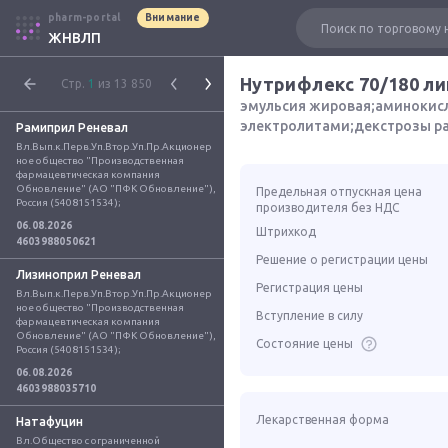
pharm-portal
Внимание
ЖНВЛП
Нутрифлекс 70/180 л
Стр.
1
из 13 850
эмульсия жировая;аминокисл
электролитами;декстрозы ра
Рамиприл Реневал
Вл.Вып.к.Перв.Уп.Втор.Уп.Пр.Акционер
ное общество "Производственная 
фармацевтическая компания 
Обновление" (АО "ПФК Обновление"), 
Предельная отпускная цена
Россия (5408151534);
производителя без НДС
06.08.2026
Штрихкод
4603988050621
Решение о регистрации цены
Лизиноприл Реневал
Регистрация цены
Вл.Вып.к.Перв.Уп.Втор.Уп.Пр.Акционер
ное общество "Производственная 
Вступление в силу
фармацевтическая компания 
Обновление" (АО "ПФК Обновление"), 
Состояние цены
Россия (5408151534);
06.08.2026
4603988035710
Лекарственная форма
Натафуцин
Вл.Общество с ограниченной 