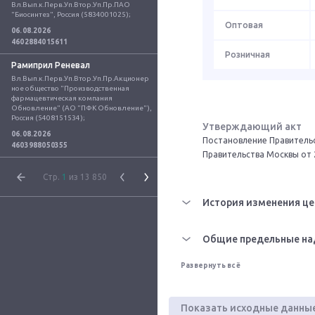
Вл.Вып.к.Перв.Уп.Втор.Уп.Пр.ПАО 
"Биосинтез", Россия (5834001025);
Оптовая
06.08.2026
4602884015611
Розничная
Рамиприл Реневал
Вл.Вып.к.Перв.Уп.Втор.Уп.Пр.Акционер
ное общество "Производственная 
фармацевтическая компания 
Обновление" (АО "ПФК Обновление"), 
Россия (5408151534);
Утверждающий акт
06.08.2026
Постановление Правительс
4603988050355
Правительства Москвы от 
Стр.
1
из 13 850
История изменения це
Общие предельные на
Развернуть всё
Показать исходные данны