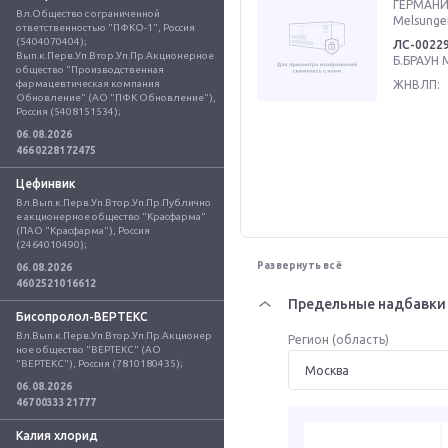
ГЕРМАНИЯ
Вл.Общество с ограниченной 
Melsunge
ответственностью "ПФКО-1", Россия 
(5404070404); 
ЛС-0022
Вып.к.Перв.Уп.Втор.Уп.Пр.Акционерное 
Б.БРАУН 
общество "Производственная 
фармацевтическая компания 
ЖНВЛП:
Обновление" (АО "ПФК Обновление"), 
Россия (5408151534);
06.08.2026
4660228172475
Цефинвик
Вл.Вып.к.Перв.Уп.Втор.Уп.Пр.Публично
е акционерное общество "Красфарма" 
(ПАО "Красфарма"), Россия 
(2464010490);
Развернуть всё
06.08.2026
4602521016612
Предельные надбавки 
Бисопролол-ВЕРТЕКС
Вл.Вып.к.Перв.Уп.Втор.Уп.Пр.Акционер
Регион (область)
ное общество "ВЕРТЕКС" (АО 
"ВЕРТЕКС"), Россия (7810180435);
06.08.2026
4670033321777
Калия хлорид