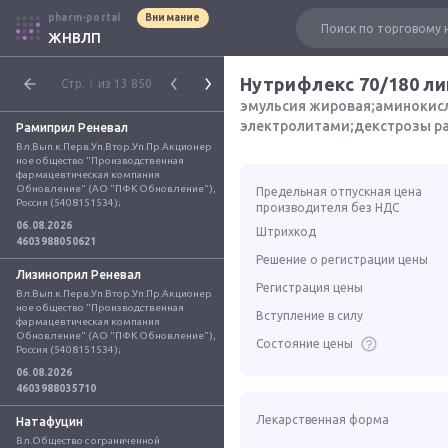
pharm-portal
Внимание
ЖНВЛП
Нутрифлекс 70/180 л
Стр.
1
из 13 850
эмульсия жировая;аминокисл
электролитами;декстрозы ра
Рамиприл Реневал
Вл.Вып.к.Перв.Уп.Втор.Уп.Пр.Акционер
ное общество "Производственная 
фармацевтическая компания 
Обновление" (АО "ПФК Обновление"), 
Предельная отпускная цена
Россия (5408151534);
производителя без НДС
06.08.2026
Штрихкод
4603988050621
Решение о регистрации цены
Лизиноприл Реневал
Регистрация цены
Вл.Вып.к.Перв.Уп.Втор.Уп.Пр.Акционер
ное общество "Производственная 
Вступление в силу
фармацевтическая компания 
Обновление" (АО "ПФК Обновление"), 
Состояние цены
Россия (5408151534);
06.08.2026
4603988035710
Лекарственная форма
Натафуцин
Вл.Общество с ограниченной 