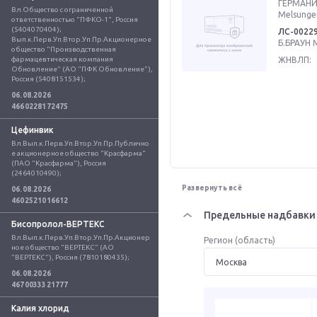
ГЕРМАНИЯ
Вл.Общество с ограниченной 
Melsunge
ответственностью "ПФКО-1", Россия 
(5404070404); 
ЛС-0022
Вып.к.Перв.Уп.Втор.Уп.Пр.Акционерное 
Б.БРАУН 
общество "Производственная 
фармацевтическая компания 
ЖНВЛП:
Обновление" (АО "ПФК Обновление"), 
Россия (5408151534);
06.08.2026
4660228172475
Цефинвик
Вл.Вып.к.Перв.Уп.Втор.Уп.Пр.Публично
е акционерное общество "Красфарма" 
(ПАО "Красфарма"), Россия 
(2464010490);
Развернуть всё
06.08.2026
4602521016612
Предельные надбавки 
Бисопролол-ВЕРТЕКС
Вл.Вып.к.Перв.Уп.Втор.Уп.Пр.Акционер
Регион (область)
ное общество "ВЕРТЕКС" (АО 
"ВЕРТЕКС"), Россия (7810180435);
06.08.2026
4670033321777
Калия хлорид