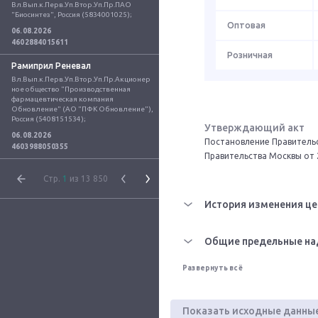
Вл.Вып.к.Перв.Уп.Втор.Уп.Пр.ПАО 
"Биосинтез", Россия (5834001025);
Оптовая
06.08.2026
4602884015611
Розничная
Рамиприл Реневал
Вл.Вып.к.Перв.Уп.Втор.Уп.Пр.Акционер
ное общество "Производственная 
фармацевтическая компания 
Обновление" (АО "ПФК Обновление"), 
Россия (5408151534);
Утверждающий акт
06.08.2026
Постановление Правительс
4603988050355
Правительства Москвы от 
Стр.
1
из 13 850
История изменения це
Общие предельные на
Развернуть всё
Показать исходные данны