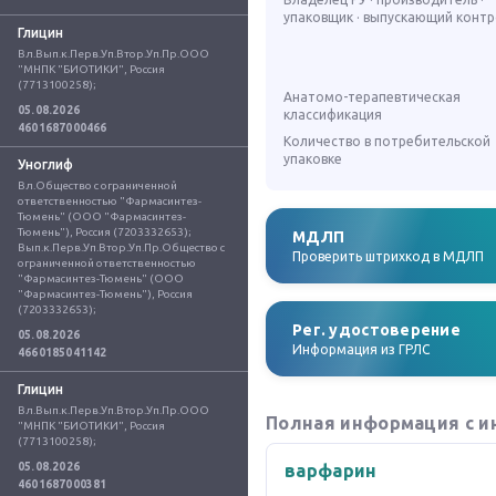
упаковщик · выпускающий конт
Глицин
Вл.Вып.к.Перв.Уп.Втор.Уп.Пр.ООО 
"МНПК "БИОТИКИ", Россия 
(7713100258);
Анатомо-терапевтическая
05.08.2026
классификация
4601687000466
Количество в потребительской
упаковке
Уноглиф
Вл.Общество с ограниченной 
ответственностью "Фармасинтез-
Тюмень" (ООО "Фармасинтез-
Тюмень"), Россия (7203332653); 
МДЛП
Вып.к.Перв.Уп.Втор.Уп.Пр.Общество с 
Проверить штрихкод в МДЛП
ограниченной ответственностью 
"Фармасинтез-Тюмень" (ООО 
"Фармасинтез-Тюмень"), Россия 
(7203332653);
Рег. удостоверение
05.08.2026
Информация из ГРЛС
4660185041142
Глицин
Вл.Вып.к.Перв.Уп.Втор.Уп.Пр.ООО 
Полная информация с и
"МНПК "БИОТИКИ", Россия 
(7713100258);
05.08.2026
варфарин
4601687000381