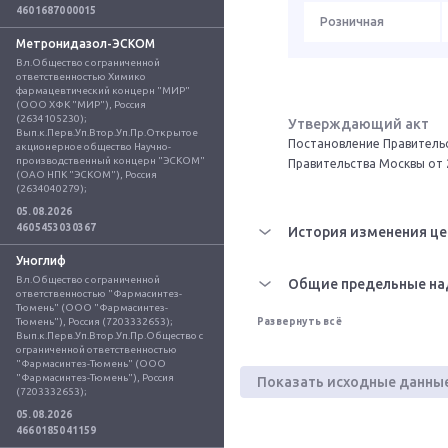
4601687000015
Розничная
Метронидазол-ЭСКОМ
Вл.Общество с ограниченной 
ответственностью Химико 
фармацевтический концерн "МИР" 
(ООО ХФК "МИР"), Россия 
(2634105230); 
Утверждающий акт
Вып.к.Перв.Уп.Втор.Уп.Пр.Открытое 
Постановление Правительс
акционерное общество Научно-
производственный концерн "ЭСКОМ" 
Правительства Москвы от 
(ОАО НПК "ЭСКОМ"), Россия 
(2634040279);
05.08.2026
4605453030367
История изменения це
Уноглиф
Вл.Общество с ограниченной 
Общие предельные на
ответственностью "Фармасинтез-
Тюмень" (ООО "Фармасинтез-
Тюмень"), Россия (7203332653); 
Развернуть всё
Вып.к.Перв.Уп.Втор.Уп.Пр.Общество с 
ограниченной ответственностью 
"Фармасинтез-Тюмень" (ООО 
"Фармасинтез-Тюмень"), Россия 
Показать исходные данны
(7203332653);
05.08.2026
4660185041159