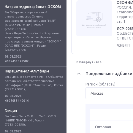
ОЗОН Ф
Натрия гидрокарбонат-ЭСКОМ
РОССИЯ, 
Ставропо
Вл.Общество с ограниченной 
ответственностью Химико 
территор
фармацевтический концерн "МИР" 
стр.1
(ООО ХФК "МИР"), Россия 
ЛСР-008
(2634105230); 
Вып.к.Перв.Уп.Втор.Уп.Пр.Открытое 
ОБЩЕСТВ
акционерное общество Научно-
ОТВЕТСТ
производственный концерн "ЭСКОМ" 
ЖНВЛП:
(ОАО НПК "ЭСКОМ"), Россия 
(2634040279);
05.08.2026
4605453042582
Развернуть всё
Парацетамол-Альтфарм
Предельные надбавки 
Вл.Вып.к.Перв.Уп.Втор.Уп.Пр.Общество 
с ограниченной ответственностью 
Регион (область)
"Альтфарм" (ООО "Альтфарм"), Россия 
(7727198081);
05.08.2026
4607035440014
Глицин
Вл.Вып.к.Перв.Уп.Втор.Уп.Пр.ООО 
"МНПК "БИОТИКИ", Россия 
(7713100258);
Оптовая
05.08.2026