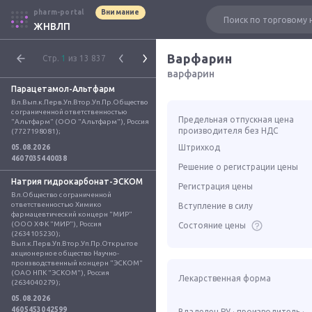
pharm-portal
Внимание
ЖНВЛП
Варфарин
Стр.
1
из 13 837
варфарин
Парацетамол-Альтфарм
Вл.Вып.к.Перв.Уп.Втор.Уп.Пр.Общество 
с ограниченной ответственностью 
Предельная отпускная цена
"Альтфарм" (ООО "Альтфарм"), Россия 
производителя без НДС
(7727198081);
Штрихкод
05.08.2026
4607035440038
Решение о регистрации цены
Натрия гидрокарбонат-ЭСКОМ
Регистрация цены
Вл.Общество с ограниченной 
ответственностью Химико 
Вступление в силу
фармацевтический концерн "МИР" 
(ООО ХФК "МИР"), Россия 
Состояние цены
(2634105230); 
Вып.к.Перв.Уп.Втор.Уп.Пр.Открытое 
акционерное общество Научно-
производственный концерн "ЭСКОМ" 
(ОАО НПК "ЭСКОМ"), Россия 
Лекарственная форма
(2634040279);
05.08.2026
4605453042599
Владелец РУ · производитель ·