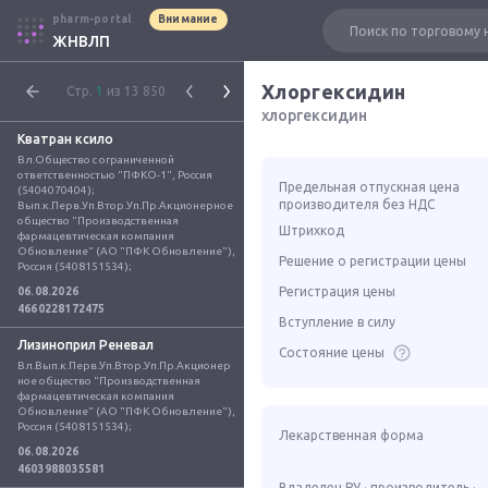
pharm-portal
Внимание
ЖНВЛП
Хлоргексидин
Стр.
1
из 13 850
хлоргексидин
Кватран ксило
Вл.Общество с ограниченной 
ответственностью "ПФКО-1", Россия 
Предельная отпускная цена
(5404070404); 
производителя без НДС
Вып.к.Перв.Уп.Втор.Уп.Пр.Акционерное 
общество "Производственная 
Штрихкод
фармацевтическая компания 
Обновление" (АО "ПФК Обновление"), 
Решение о регистрации цены
Россия (5408151534);
Регистрация цены
06.08.2026
4660228172475
Вступление в силу
Лизиноприл Реневал
Состояние цены
Вл.Вып.к.Перв.Уп.Втор.Уп.Пр.Акционер
ное общество "Производственная 
фармацевтическая компания 
Обновление" (АО "ПФК Обновление"), 
Россия (5408151534);
Лекарственная форма
06.08.2026
4603988035581
Владелец РУ · производитель ·