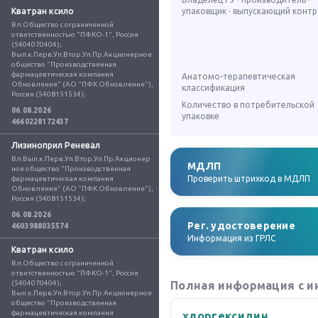
Кватран ксило
упаковщик · выпускающий конт
Вл.Общество с ограниченной 
ответственностью "ПФКО-1", Россия 
(5404070404); 
Вып.к.Перв.Уп.Втор.Уп.Пр.Акционерное 
общество "Производственная 
фармацевтическая компания 
Анатомо-терапевтическая
Обновление" (АО "ПФК Обновление"), 
классификация
Россия (5408151534);
Количество в потребительской
06.08.2026
упаковке
4660228172437
Лизиноприл Реневал
Вл.Вып.к.Перв.Уп.Втор.Уп.Пр.Акционер
МДЛП
ное общество "Производственная 
Проверить штрихкод в МДЛП
фармацевтическая компания 
Обновление" (АО "ПФК Обновление"), 
Россия (5408151534);
06.08.2026
Рег. удостоверение
4603988035574
Информация из ГРЛС
Кватран ксило
Вл.Общество с ограниченной 
ответственностью "ПФКО-1", Россия 
(5404070404); 
Полная информация с и
Вып.к.Перв.Уп.Втор.Уп.Пр.Акционерное 
общество "Производственная 
фармацевтическая компания 
хлоргексидин