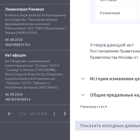
Лизиноприл Реневал
Розничная
Вл.Вып.к.Перв.Уп.Втор.Уп.Пр.Акционер
ное общество "Производственная 
фармацевтическая компания 
Обновление" (АО "ПФК Обновление"), 
Россия (5408151534);
06.08.2026
Утверждающий акт
4603988035734
Постановление Правительс
Натафуцин
Правительства Москвы от 
Вл.Общество с ограниченной 
ответственностью "Сальвус" (ООО 
"Сальвус"), Россия (7729728288); 
Вып.к.Перв.Уп.Втор.Уп.Пр.Общество с 
История изменения це
ограниченной ответственностью 
"Рубикон" (ООО "Рубикон"), 
Республика Беларусь (300228365);
Общие предельные на
06.08.2026
4650359090014
Развернуть всё
Стр.
1
из 13 850
Показать исходные данны