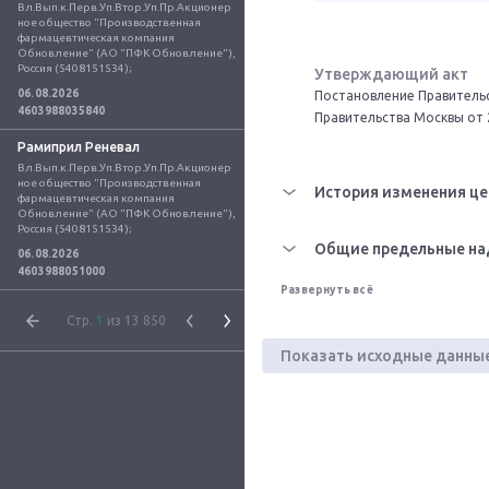
Вл.Вып.к.Перв.Уп.Втор.Уп.Пр.Акционер
ное общество "Производственная 
фармацевтическая компания 
Обновление" (АО "ПФК Обновление"), 
Россия (5408151534);
Утверждающий акт
06.08.2026
Постановление Правительс
4603988035840
Правительства Москвы от 
Рамиприл Реневал
Вл.Вып.к.Перв.Уп.Втор.Уп.Пр.Акционер
ное общество "Производственная 
История изменения це
фармацевтическая компания 
Обновление" (АО "ПФК Обновление"), 
Россия (5408151534);
Общие предельные на
06.08.2026
4603988051000
Развернуть всё
Стр.
1
из 13 850
Показать исходные данны