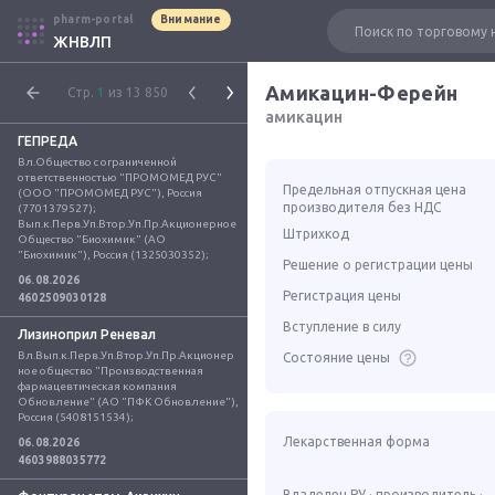
pharm-portal
Внимание
ЖНВЛП
Амикацин-Ферейн
Стр.
1
из 13 850
амикацин
ГЕПРЕДА
Вл.Общество с ограниченной 
ответственностью "ПРОМОМЕД РУС" 
Предельная отпускная цена
(ООО "ПРОМОМЕД РУС"), Россия 
производителя без НДС
(7701379527); 
Вып.к.Перв.Уп.Втор.Уп.Пр.Акционерное 
Штрихкод
Общество "Биохимик" (АО 
"Биохимик"), Россия (1325030352);
Решение о регистрации цены
06.08.2026
Регистрация цены
4602509030128
Вступление в силу
Лизиноприл Реневал
Вл.Вып.к.Перв.Уп.Втор.Уп.Пр.Акционер
Состояние цены
ное общество "Производственная 
фармацевтическая компания 
Обновление" (АО "ПФК Обновление"), 
Россия (5408151534);
Лекарственная форма
06.08.2026
4603988035772
Владелец РУ · производитель ·