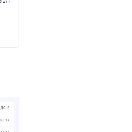
 шт.)
НДС, ₽
380.17