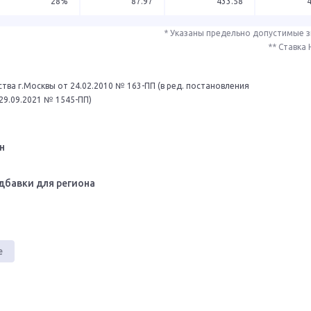
28%
87.97
433.58
* Указаны предельно допустимые 
** Ставка
тва г.Москвы от 24.02.2010 № 163-ПП (в ред. постановления
29.09.2021 № 1545-ПП)
н
дбавки для региона
е