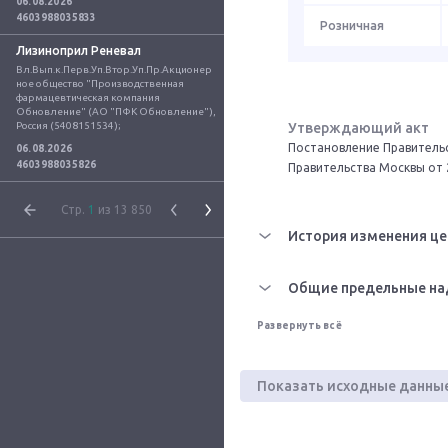
06.08.2026
4603988035833
Розничная
Лизиноприл Реневал
Вл.Вып.к.Перв.Уп.Втор.Уп.Пр.Акционер
ное общество "Производственная 
фармацевтическая компания 
Обновление" (АО "ПФК Обновление"), 
Россия (5408151534);
Утверждающий акт
Постановление Правительс
06.08.2026
4603988035826
Правительства Москвы от 
Стр.
1
из 13 850
История изменения це
Общие предельные на
Развернуть всё
Показать исходные данны