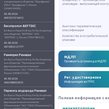
е акционерное общество "Красфарма" 
упаковщик · выпускающий конт
(ПАО "Красфарма"), Россия 
(2464010490);
06.08.2026
4602521016612
Бисопролол-ВЕРТЕКС
Анатомо-терапевтическая
классификация
Вл.Вып.к.Перв.Уп.Втор.Уп.Пр.Акционер
ное общество "ВЕРТЕКС" (АО 
Количество в потребительской
"ВЕРТЕКС"), Россия (7810180435);
упаковке
06.08.2026
4670033321777
Рамиприл Реневал
МДЛП
Вл.Вып.к.Перв.Уп.Втор.Уп.Пр.Акционер
Проверить штрихкод в МДЛП
ное общество "Производственная 
фармацевтическая компания 
Обновление" (АО "ПФК Обновление"), 
Россия (5408151534);
Рег. удостоверение
06.08.2026
Информация из ГРЛС
4603988050355
Перекись водорода Реневал
Вл.Вып.к.Перв.Уп.Втор.Уп.Пр.Акционер
Полная информация с и
ное общество "Производственная 
фармацевтическая компания 
Обновление" (АО "ПФК Обновление"), 
меркаптопурин
Россия (5408151534);