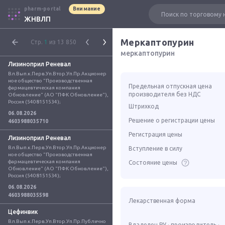
pharm-portal
Внимание
ЖНВЛП
Меркаптопурин
Стр.
1
из 13 850
меркаптопурин
Лизиноприл Реневал
Вл.Вып.к.Перв.Уп.Втор.Уп.Пр.Акционер
ное общество "Производственная 
Предельная отпускная цена
фармацевтическая компания 
производителя без НДС
Обновление" (АО "ПФК Обновление"), 
Россия (5408151534);
Штрихкод
06.08.2026
Решение о регистрации цены
4603988035710
Регистрация цены
Лизиноприл Реневал
Вл.Вып.к.Перв.Уп.Втор.Уп.Пр.Акционер
Вступление в силу
ное общество "Производственная 
фармацевтическая компания 
Состояние цены
Обновление" (АО "ПФК Обновление"), 
Россия (5408151534);
06.08.2026
4603988035598
Лекарственная форма
Цефинвик
Вл.Вып.к.Перв.Уп.Втор.Уп.Пр.Публично
Владелец РУ · производитель ·