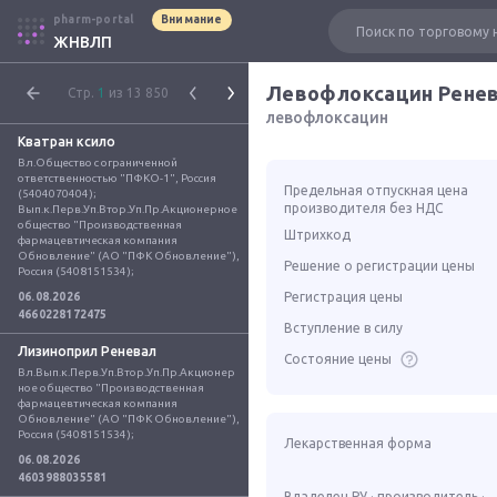
pharm-portal
Внимание
ЖНВЛП
Левофлоксацин Рене
Стр.
1
из 13 850
левофлоксацин
Кватран ксило
Вл.Общество с ограниченной 
ответственностью "ПФКО-1", Россия 
Предельная отпускная цена
(5404070404); 
производителя без НДС
Вып.к.Перв.Уп.Втор.Уп.Пр.Акционерное 
общество "Производственная 
Штрихкод
фармацевтическая компания 
Обновление" (АО "ПФК Обновление"), 
Решение о регистрации цены
Россия (5408151534);
Регистрация цены
06.08.2026
4660228172475
Вступление в силу
Лизиноприл Реневал
Состояние цены
Вл.Вып.к.Перв.Уп.Втор.Уп.Пр.Акционер
ное общество "Производственная 
фармацевтическая компания 
Обновление" (АО "ПФК Обновление"), 
Россия (5408151534);
Лекарственная форма
06.08.2026
4603988035581
Владелец РУ · производитель ·