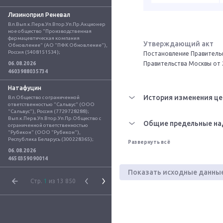
Лизиноприл Реневал
Вл.Вып.к.Перв.Уп.Втор.Уп.Пр.Акционер
ное общество "Производственная 
фармацевтическая компания 
Утверждающий акт
Обновление" (АО "ПФК Обновление"), 
Россия (5408151534);
Постановление Правительс
Правительства Москвы от 
06.08.2026
4603988035734
Натафуцин
История изменения це
Вл.Общество с ограниченной 
ответственностью "Сальвус" (ООО 
"Сальвус"), Россия (7729728288); 
Вып.к.Перв.Уп.Втор.Уп.Пр.Общество с 
Общие предельные на
ограниченной ответственностью 
"Рубикон" (ООО "Рубикон"), 
Республика Беларусь (300228365);
Развернуть всё
06.08.2026
4650359090014
Показать исходные данны
Стр.
1
из 13 850