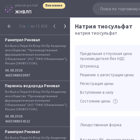
pharm-portal
Внимание
ЖНВЛП
Натрия тиосульфат
Стр.
1
из 13 850
натрия тиосульфат
Рамиприл Реневал
Вл.Вып.к.Перв.Уп.Втор.Уп.Пр.Акционер
ное общество "Производственная 
Предельная отпускная цена
фармацевтическая компания 
производителя без НДС
Обновление" (АО "ПФК Обновление"), 
Россия (5408151534);
Штрихкод
06.08.2026
Решение о регистрации цены
4603988050997
Регистрация цены
Перекись водорода Реневал
Вл.Вып.к.Перв.Уп.Втор.Уп.Пр.Акционер
Вступление в силу
ное общество "Производственная 
фармацевтическая компания 
Состояние цены
Обновление" (АО "ПФК Обновление"), 
Россия (5408151534);
06.08.2026
4603988054322
Лекарственная форма
Рамиприл Реневал
Вл.Вып.к.Перв.Уп.Втор.Уп.Пр.Акционер
Владелец РУ · производитель ·