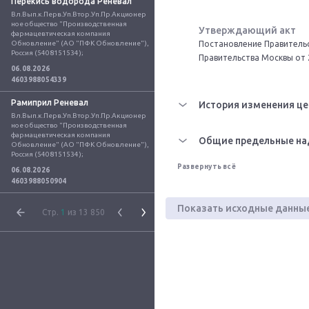
Перекись водорода Реневал
Вл.Вып.к.Перв.Уп.Втор.Уп.Пр.Акционер
ное общество "Производственная 
Утверждающий акт
фармацевтическая компания 
Обновление" (АО "ПФК Обновление"), 
Постановление Правительс
Россия (5408151534);
Правительства Москвы от 
06.08.2026
4603988054339
Рамиприл Реневал
История изменения це
Вл.Вып.к.Перв.Уп.Втор.Уп.Пр.Акционер
ное общество "Производственная 
фармацевтическая компания 
Общие предельные на
Обновление" (АО "ПФК Обновление"), 
Россия (5408151534);
Развернуть всё
06.08.2026
4603988050904
Показать исходные данны
Стр.
1
из 13 850