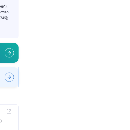
р"),
ество
745);
)