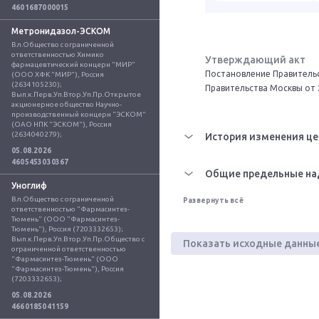
4601687000015
Метронидазол-ЭСКОМ
Вл.Общество с ограниченной 
ответственностью Химико 
Утверждающий акт
фармацевтический концерн "МИР" 
Постановление Правительс
(ООО ХФК "МИР"), Россия 
(2634105230); 
Правительства Москвы от 
Вып.к.Перв.Уп.Втор.Уп.Пр.Открытое 
акционерное общество Научно-
производственный концерн "ЭСКОМ" 
(ОАО НПК "ЭСКОМ"), Россия 
(2634040279);
История изменения це
05.08.2026
4605453030367
Общие предельные на
Уноглиф
Вл.Общество с ограниченной 
Развернуть всё
ответственностью "Фармасинтез-
Тюмень" (ООО "Фармасинтез-
Тюмень"), Россия (7203332653); 
Вып.к.Перв.Уп.Втор.Уп.Пр.Общество с 
Показать исходные данны
ограниченной ответственностью 
"Фармасинтез-Тюмень" (ООО 
"Фармасинтез-Тюмень"), Россия 
(7203332653);
05.08.2026
4660185041159