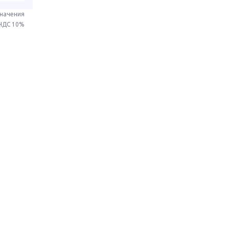
значения
 НДС 10%