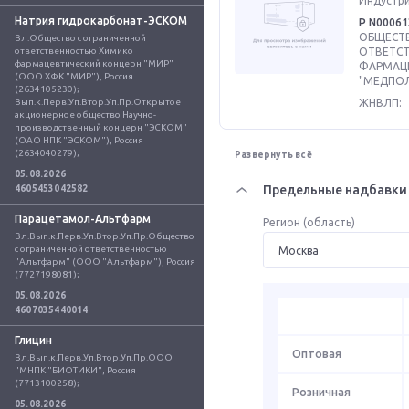
Индустриа
Натрия гидрокарбонат-ЭСКОМ
Р N00061
ОБЩЕСТВ
Вл.Общество с ограниченной 
ответственностью Химико 
ОТВЕТС
фармацевтический концерн "МИР" 
ФАРМАЦ
(ООО ХФК "МИР"), Россия 
"МЕДПОЛ
(2634105230); 
Вып.к.Перв.Уп.Втор.Уп.Пр.Открытое 
ЖНВЛП:
акционерное общество Научно-
производственный концерн "ЭСКОМ" 
(ОАО НПК "ЭСКОМ"), Россия 
(2634040279);
Развернуть всё
05.08.2026
Предельные надбавки 
4605453042582
Парацетамол-Альтфарм
Регион (область)
Вл.Вып.к.Перв.Уп.Втор.Уп.Пр.Общество 
с ограниченной ответственностью 
"Альтфарм" (ООО "Альтфарм"), Россия 
(7727198081);
05.08.2026
4607035440014
Глицин
Оптовая
Вл.Вып.к.Перв.Уп.Втор.Уп.Пр.ООО 
"МНПК "БИОТИКИ", Россия 
(7713100258);
Розничная
05.08.2026