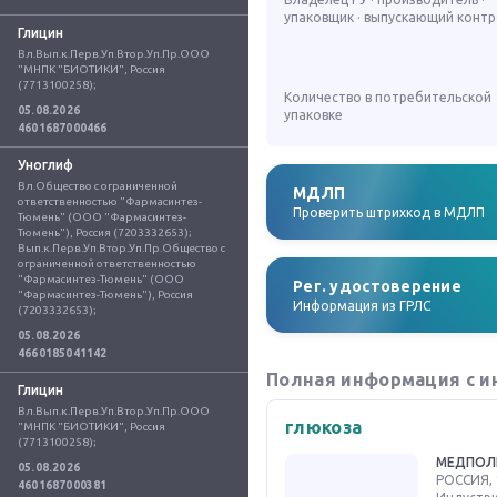
упаковщик · выпускающий конт
Глицин
Вл.Вып.к.Перв.Уп.Втор.Уп.Пр.ООО 
"МНПК "БИОТИКИ", Россия 
(7713100258);
Количество в потребительской
05.08.2026
упаковке
4601687000466
Уноглиф
Вл.Общество с ограниченной 
МДЛП
ответственностью "Фармасинтез-
Проверить штрихкод в МДЛП
Тюмень" (ООО "Фармасинтез-
Тюмень"), Россия (7203332653); 
Вып.к.Перв.Уп.Втор.Уп.Пр.Общество с 
ограниченной ответственностью 
"Фармасинтез-Тюмень" (ООО 
Рег. удостоверение
"Фармасинтез-Тюмень"), Россия 
Информация из ГРЛС
(7203332653);
05.08.2026
4660185041142
Полная информация с и
Глицин
Вл.Вып.к.Перв.Уп.Втор.Уп.Пр.ООО 
глюкоза
"МНПК "БИОТИКИ", Россия 
(7713100258);
МЕДПОЛ
05.08.2026
РОССИЯ, 
4601687000381