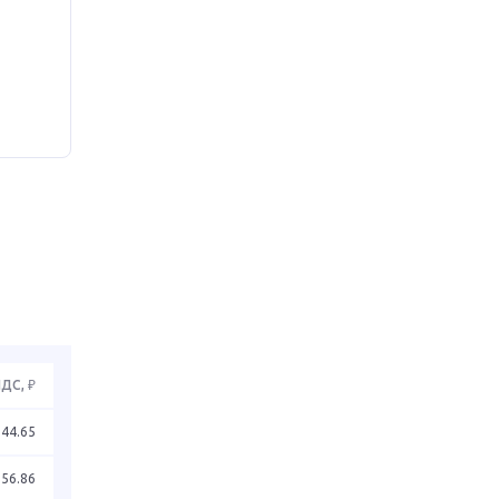
НДС, ₽
44.65
56.86