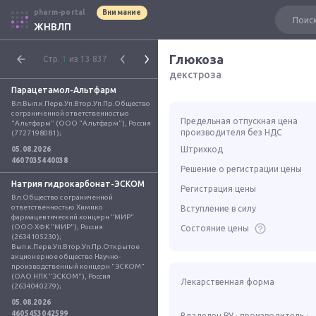
pharm-portal
Внимание
ЖНВЛП
Глюкоза
Стр.
1
из 13 837
декстроза
Парацетамол-Альтфарм
Вл.Вып.к.Перв.Уп.Втор.Уп.Пр.Общество 
с ограниченной ответственностью 
Предельная отпускная цена
"Альтфарм" (ООО "Альтфарм"), Россия 
производителя без НДС
(7727198081);
Штрихкод
05.08.2026
4607035440038
Решение о регистрации цены
Натрия гидрокарбонат-ЭСКОМ
Регистрация цены
Вл.Общество с ограниченной 
ответственностью Химико 
Вступление в силу
фармацевтический концерн "МИР" 
(ООО ХФК "МИР"), Россия 
Состояние цены
(2634105230); 
Вып.к.Перв.Уп.Втор.Уп.Пр.Открытое 
акционерное общество Научно-
производственный концерн "ЭСКОМ" 
(ОАО НПК "ЭСКОМ"), Россия 
Лекарственная форма
(2634040279);
05.08.2026
4605453042599
Владелец РУ · производитель ·