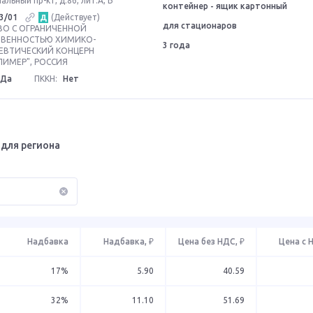
льный пр-кт, д.86, лит.А, Б
контейнер - ящик картонный
3/01
(Действует)
Д
для стационаров
О С ОГРАНИЧЕННОЙ
ТВЕННОСТЬЮ ХИМИКО-
3 года
ЕВТИЧЕСКИЙ КОНЦЕРН
ИМЕР", РОССИЯ
Да
ПККН:
Нет
для региона
Надбавка
Надбавка, ₽
Цена без НДС, ₽
Цена с 
17%
5.90
40.59
32%
11.10
51.69