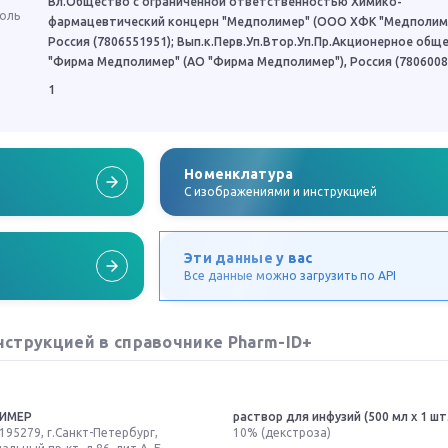
Вл.Общество с ограниченной ответственностью Химико-
роль
фармацевтический концерн "Медполимер" (ООО ХФК "Медполиме
Россия (7806551951); Вып.к.Перв.Уп.Втор.Уп.Пр.Акционерное общ
"Фирма Медполимер" (АО "Фирма Медполимер"), Россия (7806008
1
Номенклатура
C изображениями и инструкцией
Эти данные у вас
Все данные можно загрузить по API
нструкцией в справочнике Pharm-ID+
ИМЕР
раствор для инфузий (500 мл x 1 шт.
195279, г.Санкт-Петербург,
10% (декстроза)