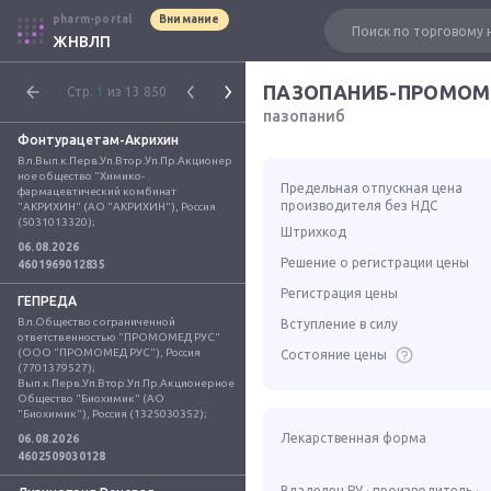
pharm-portal
Внимание
ЖНВЛП
ПАЗОПАНИБ-ПРОМО
Стр.
1
из 13 850
пазопаниб
Фонтурацетам-Акрихин
Вл.Вып.к.Перв.Уп.Втор.Уп.Пр.Акционер
ное общество "Химико-
Предельная отпускная цена
фармацевтический комбинат 
производителя без НДС
"АКРИХИН" (АО "АКРИХИН"), Россия 
(5031013320);
Штрихкод
06.08.2026
Решение о регистрации цены
4601969012835
Регистрация цены
ГЕПРЕДА
Вл.Общество с ограниченной 
Вступление в силу
ответственностью "ПРОМОМЕД РУС" 
(ООО "ПРОМОМЕД РУС"), Россия 
Состояние цены
(7701379527); 
Вып.к.Перв.Уп.Втор.Уп.Пр.Акционерное 
Общество "Биохимик" (АО 
"Биохимик"), Россия (1325030352);
Лекарственная форма
06.08.2026
4602509030128
Владелец РУ · производитель ·