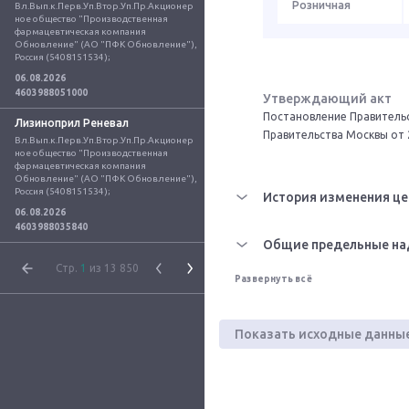
Розничная
Вл.Вып.к.Перв.Уп.Втор.Уп.Пр.Акционер
ное общество "Производственная 
фармацевтическая компания 
Обновление" (АО "ПФК Обновление"), 
Россия (5408151534);
06.08.2026
4603988051000
Утверждающий акт
Постановление Правительс
Лизиноприл Реневал
Правительства Москвы от 
Вл.Вып.к.Перв.Уп.Втор.Уп.Пр.Акционер
ное общество "Производственная 
фармацевтическая компания 
Обновление" (АО "ПФК Обновление"), 
Россия (5408151534);
История изменения це
06.08.2026
4603988035840
Общие предельные на
Стр.
1
из 13 850
Развернуть всё
Показать исходные данны