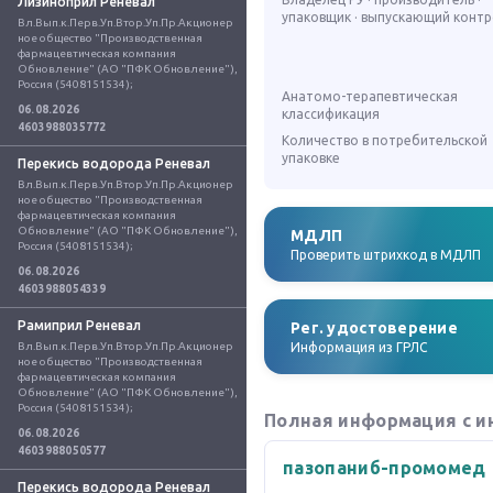
Лизиноприл Реневал
упаковщик · выпускающий конт
Вл.Вып.к.Перв.Уп.Втор.Уп.Пр.Акционер
ное общество "Производственная 
фармацевтическая компания 
Обновление" (АО "ПФК Обновление"), 
Россия (5408151534);
Анатомо-терапевтическая
06.08.2026
классификация
4603988035772
Количество в потребительской
упаковке
Перекись водорода Реневал
Вл.Вып.к.Перв.Уп.Втор.Уп.Пр.Акционер
ное общество "Производственная 
фармацевтическая компания 
Обновление" (АО "ПФК Обновление"), 
МДЛП
Россия (5408151534);
Проверить штрихкод в МДЛП
06.08.2026
4603988054339
Рамиприл Реневал
Рег. удостоверение
Вл.Вып.к.Перв.Уп.Втор.Уп.Пр.Акционер
Информация из ГРЛС
ное общество "Производственная 
фармацевтическая компания 
Обновление" (АО "ПФК Обновление"), 
Россия (5408151534);
Полная информация с и
06.08.2026
4603988050577
пазопаниб-промомед
Перекись водорода Реневал