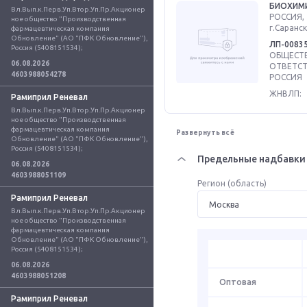
БИОХИМ
Вл.Вып.к.Перв.Уп.Втор.Уп.Пр.Акционер
РОССИЯ, 
ное общество "Производственная 
г.Саранск
фармацевтическая компания 
Обновление" (АО "ПФК Обновление"), 
ЛП-0083
Россия (5408151534);
ОБЩЕСТВ
06.08.2026
ОТВЕТСТ
4603988054278
РОССИЯ
ЖНВЛП:
Рамиприл Реневал
Вл.Вып.к.Перв.Уп.Втор.Уп.Пр.Акционер
ное общество "Производственная 
фармацевтическая компания 
Развернуть всё
Обновление" (АО "ПФК Обновление"), 
Россия (5408151534);
Предельные надбавки 
06.08.2026
4603988051109
Регион (область)
Рамиприл Реневал
Вл.Вып.к.Перв.Уп.Втор.Уп.Пр.Акционер
ное общество "Производственная 
фармацевтическая компания 
Обновление" (АО "ПФК Обновление"), 
Россия (5408151534);
06.08.2026
4603988051208
Оптовая
Рамиприл Реневал