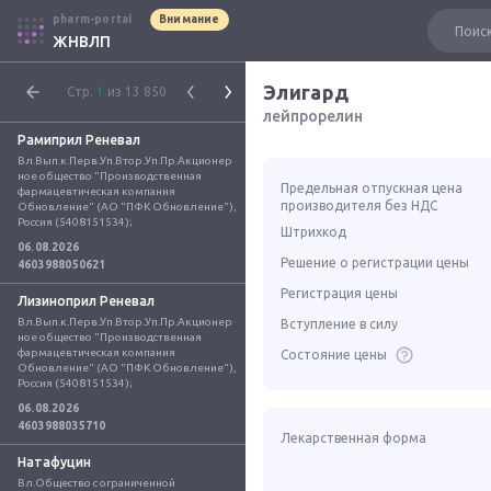
pharm-portal
Внимание
ЖНВЛП
Элигард
Стр.
1
из 13 850
лейпрорелин
Рамиприл Реневал
Вл.Вып.к.Перв.Уп.Втор.Уп.Пр.Акционер
ное общество "Производственная 
Предельная отпускная цена
фармацевтическая компания 
производителя без НДС
Обновление" (АО "ПФК Обновление"), 
Россия (5408151534);
Штрихкод
06.08.2026
Решение о регистрации цены
4603988050621
Регистрация цены
Лизиноприл Реневал
Вл.Вып.к.Перв.Уп.Втор.Уп.Пр.Акционер
Вступление в силу
ное общество "Производственная 
фармацевтическая компания 
Состояние цены
Обновление" (АО "ПФК Обновление"), 
Россия (5408151534);
06.08.2026
4603988035710
Лекарственная форма
Натафуцин
Вл.Общество с ограниченной 