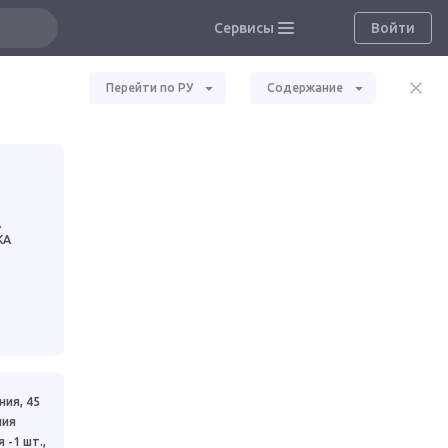
Сервисы
Войти
Перейти по РУ
Содержание
А
КА
ия, 45
ния
 -1 шт.,