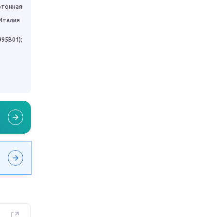
артонная
 Италия
995B01);