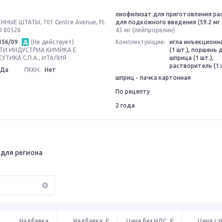
лиофилизат для приготовления ра
НЫЕ ШТАТЫ, 701 Centre Avenue, Ft.
для подкожного введения (59.2 мг x
CO 80526
45 мг (лейпрорелин)
156/09
(Не действует)
Комплектующие:
игла инъекционн
Д
ТИ ИНДУСТРИА КИМИКА Е
(1 шт.), поршень 
УТИКА С.П.А., ИТАЛИЯ
шприца (1 шт.),
растворитель (1 
Да
ПККН:
Нет
шприц - пачка картонная
По рецепту
2 года
для региона
Надбавка
Надбавка, ₽
Цена без НДС, ₽
Цена с 