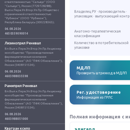
ответственностью "Сальвус" (ООО 
"Сальвус"), Россия (7729728288); 
Вып.к.Перв.Уп.Втор.Уп.Пр.Общество с 
Владелец РУ · производитель ·
ограниченной ответственностью 
упаковщик · выпускающий конт
"Рубикон" (ООО "Рубикон"), 
Республика Беларусь (300228365);
06.08.2026
Анатомо-терапевтическая
4650359090014
классификация
Количество в потребительской
Лизиноприл Реневал
упаковке
Вл.Вып.к.Перв.Уп.Втор.Уп.Пр.Акционер
ное общество "Производственная 
фармацевтическая компания 
Обновление" (АО "ПФК Обновление"), 
Россия (5408151534);
МДЛП
06.08.2026
Проверить штрихкод в МДЛП
4603988035598
Рамиприл Реневал
Вл.Вып.к.Перв.Уп.Втор.Уп.Пр.Акционер
Рег. удостоверение
ное общество "Производственная 
Информация из ГРЛС
фармацевтическая компания 
Обновление" (АО "ПФК Обновление"), 
Россия (5408151534);
06.08.2026
Полная информация с и
4603988051000
Кватран ксило
элигард