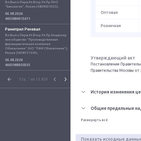
Вл.Вып.к.Перв.Уп.Втор.Уп.Пр.ПАО 
"Биосинтез", Россия (5834001025);
Оптовая
06.08.2026
4602884015611
Розничная
Рамиприл Реневал
Вл.Вып.к.Перв.Уп.Втор.Уп.Пр.Акционер
ное общество "Производственная 
фармацевтическая компания 
Обновление" (АО "ПФК Обновление"), 
Россия (5408151534);
Утверждающий акт
06.08.2026
Постановление Правительс
4603988050355
Правительства Москвы от 
Стр.
1
из 13 850
История изменения це
Общие предельные на
Развернуть всё
Показать исходные данны