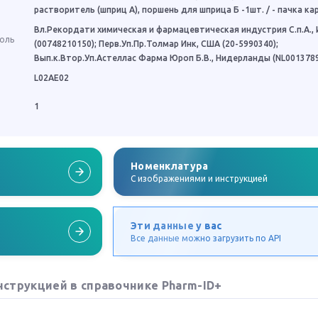
растворитель (шприц А), поршень для шприца Б -1шт. / - пачка к
Вл.Рекордати химическая и фармацевтическая индустрия С.п.А.,
роль
(00748210150); Перв.Уп.Пр.Толмар Инк, США (20-5990340);
Вып.к.Втор.Уп.Астеллас Фарма Юроп Б.В., Нидерланды (NL001378
L02AE02
1
Номенклатура
C изображениями и инструкцией
Эти данные у вас
Все данные можно загрузить по API
нструкцией в справочнике Pharm-ID+