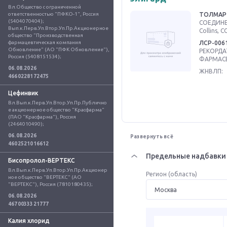
Вл.Общество с ограниченной 
ответственностью "ПФКО-1", Россия 
ТОЛМАР
(5404070404); 
СОЕДИНЕН
Вып.к.Перв.Уп.Втор.Уп.Пр.Акционерное 
Collins, 
общество "Производственная 
фармацевтическая компания 
ЛСР-006
Обновление" (АО "ПФК Обновление"), 
РЕКОРДА
Россия (5408151534);
ФАРМАСЕ
06.08.2026
ЖНВЛП:
4660228172475
Цефинвик
Вл.Вып.к.Перв.Уп.Втор.Уп.Пр.Публично
е акционерное общество "Красфарма" 
(ПАО "Красфарма"), Россия 
(2464010490);
06.08.2026
Развернуть всё
4602521016612
Предельные надбавки 
Бисопролол-ВЕРТЕКС
Вл.Вып.к.Перв.Уп.Втор.Уп.Пр.Акционер
Регион (область)
ное общество "ВЕРТЕКС" (АО 
"ВЕРТЕКС"), Россия (7810180435);
06.08.2026
4670033321777
Калия хлорид