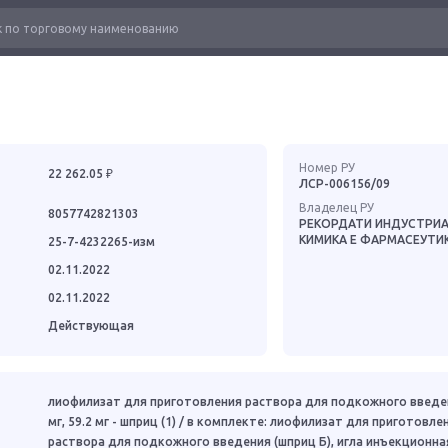
Номер РУ
22 262.05 ₽
ЛСР-006156/09
Владелец РУ
8057742821303
РЕКОРДАТИ ИНДУСТРИ
КИМИКА Е ФАРМАСЕУТИ
25-7-4232265-изм
02.11.2022
02.11.2022
Действующая
лиофилизат для приготовления раствора для подкожного введен
мг, 59.2 мг - шприц (1) / в комплекте: лиофилизат для приготовле
раствора для подкожного введения (шприц Б), игла инъекционная