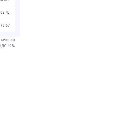
202.43
875.67
значения
 НДС 10%