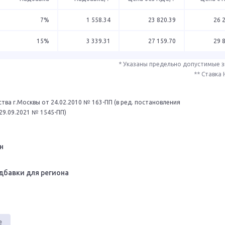
7%
1 558.34
23 820.39
26 
15%
3 339.31
27 159.70
29 
* Указаны предельно допустимые 
** Ставка
тва г.Москвы от 24.02.2010 № 163-ПП (в ред. постановления
29.09.2021 № 1545-ПП)
н
дбавки для региона
е