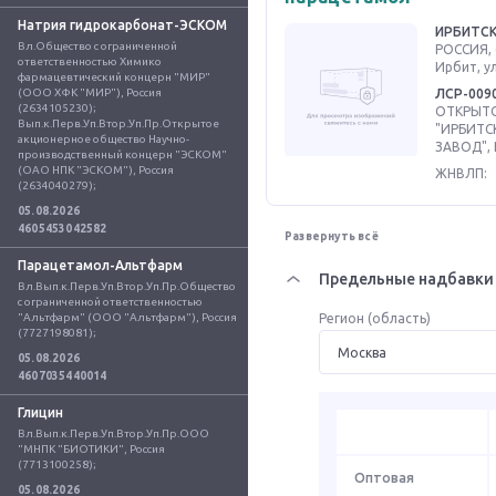
Натрия гидрокарбонат-ЭСКОМ
ИРБИТСК
Вл.Общество с ограниченной 
РОССИЯ, 
ответственностью Химико 
Ирбит, ул
фармацевтический концерн "МИР" 
(ООО ХФК "МИР"), Россия 
ЛСР-009
(2634105230); 
ОТКРЫТ
Вып.к.Перв.Уп.Втор.Уп.Пр.Открытое 
"ИРБИТ
акционерное общество Научно-
ЗАВОД",
производственный концерн "ЭСКОМ" 
(ОАО НПК "ЭСКОМ"), Россия 
ЖНВЛП:
(2634040279);
05.08.2026
4605453042582
Развернуть всё
Парацетамол-Альтфарм
Предельные надбавки 
Вл.Вып.к.Перв.Уп.Втор.Уп.Пр.Общество 
с ограниченной ответственностью 
"Альтфарм" (ООО "Альтфарм"), Россия 
Регион (область)
(7727198081);
05.08.2026
4607035440014
Глицин
Вл.Вып.к.Перв.Уп.Втор.Уп.Пр.ООО 
"МНПК "БИОТИКИ", Россия 
(7713100258);
Оптовая
05.08.2026