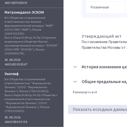
4601687000015
Розничная
Метронидазол-ЭСКОМ
Вл.Общество с ограниченной 
ответственностью Химико 
фармацевтический концерн "МИР" 
(ООО ХФК "МИР"), Россия 
(2634105230); 
Утверждающий акт
Вып.к.Перв.Уп.Втор.Уп.Пр.Открытое 
акционерное общество Научно-
Постановление Правительс
производственный концерн "ЭСКОМ" 
Правительства Москвы от 
(ОАО НПК "ЭСКОМ"), Россия 
(2634040279);
05.08.2026
4605453030367
История изменения це
Уноглиф
Вл.Общество с ограниченной 
Общие предельные на
ответственностью "Фармасинтез-
Тюмень" (ООО "Фармасинтез-
Тюмень"), Россия (7203332653); 
Развернуть всё
Вып.к.Перв.Уп.Втор.Уп.Пр.Общество с 
ограниченной ответственностью 
"Фармасинтез-Тюмень" (ООО 
"Фармасинтез-Тюмень"), Россия 
Показать исходные данны
(7203332653);
05.08.2026
4660185041159