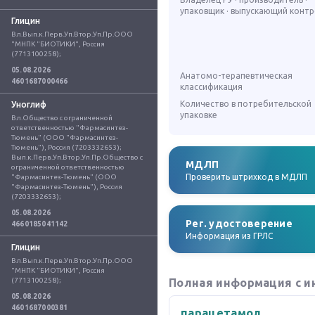
упаковщик · выпускающий конт
Глицин
Вл.Вып.к.Перв.Уп.Втор.Уп.Пр.ООО 
"МНПК "БИОТИКИ", Россия 
(7713100258);
05.08.2026
Анатомо-терапевтическая
4601687000466
классификация
Количество в потребительской
Уноглиф
упаковке
Вл.Общество с ограниченной 
ответственностью "Фармасинтез-
Тюмень" (ООО "Фармасинтез-
Тюмень"), Россия (7203332653); 
Вып.к.Перв.Уп.Втор.Уп.Пр.Общество с 
МДЛП
ограниченной ответственностью 
Проверить штрихкод в МДЛП
"Фармасинтез-Тюмень" (ООО 
"Фармасинтез-Тюмень"), Россия 
(7203332653);
05.08.2026
Рег. удостоверение
4660185041142
Информация из ГРЛС
Глицин
Вл.Вып.к.Перв.Уп.Втор.Уп.Пр.ООО 
"МНПК "БИОТИКИ", Россия 
(7713100258);
Полная информация с и
05.08.2026
4601687000381
парацетамол