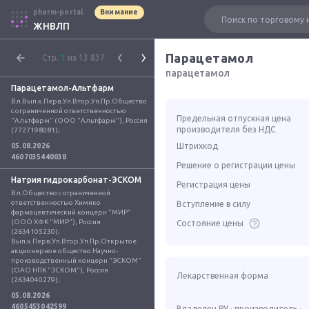
pharm-portal
Внимание
ЖНВЛП
Парацетамол
Стр.
1
из 13 837
парацетамол
Парацетамол-Альтфарм
Вл.Вып.к.Перв.Уп.Втор.Уп.Пр.Общество 
с ограниченной ответственностью 
Предельная отпускная цена
"Альтфарм" (ООО "Альтфарм"), Россия 
производителя без НДС
(7727198081);
Штрихкод
05.08.2026
4607035440038
Решение о регистрации цены
Натрия гидрокарбонат-ЭСКОМ
Регистрация цены
Вл.Общество с ограниченной 
ответственностью Химико 
Вступление в силу
фармацевтический концерн "МИР" 
(ООО ХФК "МИР"), Россия 
Состояние цены
(2634105230); 
Вып.к.Перв.Уп.Втор.Уп.Пр.Открытое 
акционерное общество Научно-
производственный концерн "ЭСКОМ" 
(ОАО НПК "ЭСКОМ"), Россия 
Лекарственная форма
(2634040279);
05.08.2026
4605453042599
Владелец РУ · производитель ·