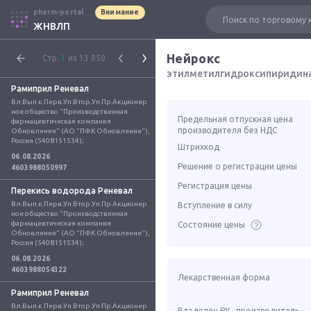
pharm-portal
Внимание
ЖНВЛП
Нейрокс
Стр.
1
из 13 850
этилметилгидроксипиридина
Рамиприл Реневал
Вл.Вып.к.Перв.Уп.Втор.Уп.Пр.Акционер
ное общество "Производственная 
Предельная отпускная цена
фармацевтическая компания 
производителя без НДС
Обновление" (АО "ПФК Обновление"), 
Россия (5408151534);
Штрихкод
06.08.2026
Решение о регистрации цены
4603988050997
Регистрация цены
Перекись водорода Реневал
Вл.Вып.к.Перв.Уп.Втор.Уп.Пр.Акционер
Вступление в силу
ное общество "Производственная 
фармацевтическая компания 
Состояние цены
Обновление" (АО "ПФК Обновление"), 
Россия (5408151534);
06.08.2026
4603988054322
Лекарственная форма
Рамиприл Реневал
Вл.Вып.к.Перв.Уп.Втор.Уп.Пр.Акционер
Владелец РУ · производитель ·