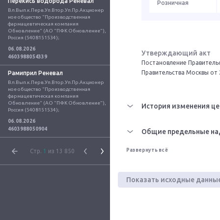
Перекись водорода Реневал
Розничная
Вл.Вып.к.Перв.Уп.Втор.Уп.Пр.Акционер
ное общество "Производственная 
фармацевтическая компания 
Обновление" (АО "ПФК Обновление"), 
Россия (5408151534);
06.08.2026
Утверждающий акт
4603988054339
Постановление Правительс
Правительства Москвы от 
Рамиприл Реневал
Вл.Вып.к.Перв.Уп.Втор.Уп.Пр.Акционер
ное общество "Производственная 
фармацевтическая компания 
Обновление" (АО "ПФК Обновление"), 
История изменения це
Россия (5408151534);
06.08.2026
4603988050904
Общие предельные на
Развернуть всё
Стр.
1
из 13 850
Показать исходные данны