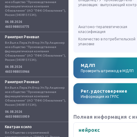
ное общество "Производственная 
упаковщик · выпускающий конт
фармацевтическая компания 
Обновление" (АО "ПФК Обновление"), 
Россия (5408151534);
06.08.2026
Анатомо-терапевтическая
4603988050775
классификация
Рамиприл Реневал
Количество в потребительской
Вл.Вып.к.Перв.Уп.Втор.Уп.Пр.Акционер
упаковке
ное общество "Производственная 
фармацевтическая компания 
Обновление" (АО "ПФК Обновление"), 
Россия (5408151534);
МДЛП
06.08.2026
Проверить штрихкод в МДЛП
4603988050966
Рамиприл Реневал
Вл.Вып.к.Перв.Уп.Втор.Уп.Пр.Акционер
Рег. удостоверение
ное общество "Производственная 
фармацевтическая компания 
Информация из ГРЛС
Обновление" (АО "ПФК Обновление"), 
Россия (5408151534);
06.08.2026
Полная информация с и
4603988050959
Кватран ксило
нейрокс
Вл.Общество с ограниченной 
ответственностью "ПФКО-1", Россия 