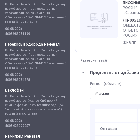
БИОХИМ
Вл.Вып.к.Перв.Уп.Втор.Уп.Пр.Акционер
РОССИЯ, 
ное общество "Производственная 
г.Саранск
фармацевтическая компания 
Обновление" (АО "ПФК Обновление"), 
ЛП-0052
Россия (5408151534);
ОБЩЕСТВ
06.08.2026
ОТВЕТСТ
4603988051109
РОССИЯ
ЖНВЛП:
Перекись водорода Реневал
Вл.Вып.к.Перв.Уп.Втор.Уп.Пр.Акционер
ное общество "Производственная 
фармацевтическая компания 
Развернуть всё
Обновление" (АО "ПФК Обновление"), 
Россия (5408151534);
Предельные надбавки 
06.08.2026
4603988054278
Регион (область)
Баклофен
Вл.Вып.к.Перв.Уп.Втор.Уп.Пр.Акционер
ное общество "Усолье-Сибирский 
химико-фармацевтический завод" (АО 
"Усолье-Сибирский химфармзавод"), 
Россия (3819012188);
06.08.2026
4605422029057
Оптовая
Рамиприл Реневал