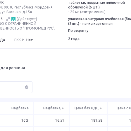
ИК
таблетки, покрытые плёночной
430030, Республика Мордовия,
оболочкой (6 шт.)
, ул.Васенко, д.15А
125 мг (азитромицин)
35
(Действует)
упаковка контурная ячейковая (бл
Д
О С ОГРАНИЧЕННОЙ
(2 шт.) - пачка картонная
ВЕННОСТЬЮ "ПРОМОМЕД РУС",
По рецепту
2 года
Да
ПККН:
Нет
для региона
Надбавка
Надбавка, ₽
Цена без НДС, ₽
Цена с 
10%
16.51
181.58