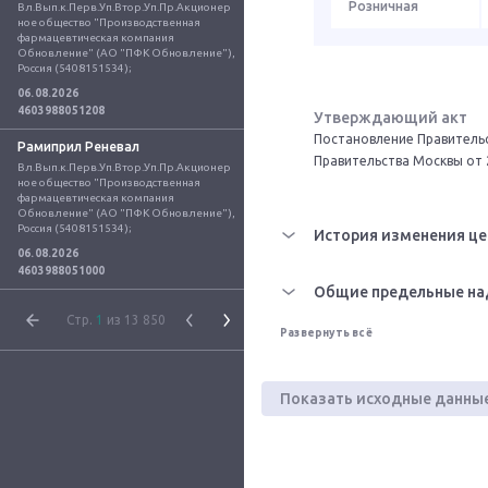
Розничная
Вл.Вып.к.Перв.Уп.Втор.Уп.Пр.Акционер
ное общество "Производственная 
фармацевтическая компания 
Обновление" (АО "ПФК Обновление"), 
Россия (5408151534);
06.08.2026
4603988051208
Утверждающий акт
Постановление Правительс
Рамиприл Реневал
Правительства Москвы от 
Вл.Вып.к.Перв.Уп.Втор.Уп.Пр.Акционер
ное общество "Производственная 
фармацевтическая компания 
Обновление" (АО "ПФК Обновление"), 
Россия (5408151534);
История изменения це
06.08.2026
4603988051000
Общие предельные на
Стр.
1
из 13 850
Развернуть всё
Показать исходные данны