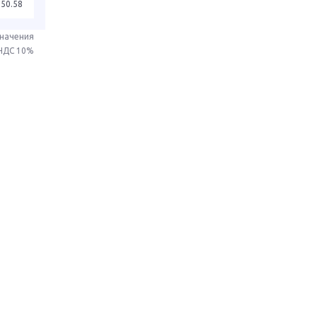
250.58
значения
 НДС 10%