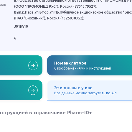
Вл.Общество с ограниченной ответственностью "ПРОМОМЕД РУ
роль
(ООО "ПРОМОМЕД РУС"), Россия (7701379527);
Вып.к.Перв.Уп.Втор.Уп.Пр.Публичное акционерное общество "Био
(ПАО "Биохимик"), Россия (1325030352);
J01FA10
6
Номенклатура
C изображениями и инструкцией
Эти данные у вас
Все данные можно загрузить по API
нструкцией в справочнике Pharm-ID+