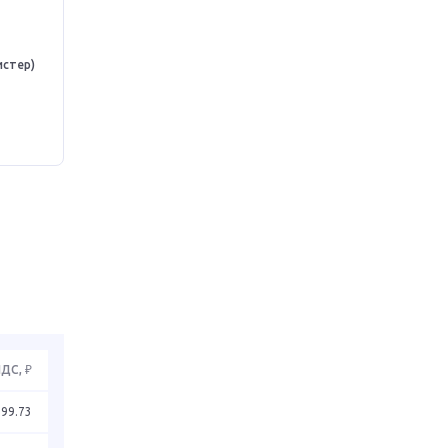
истер)
НДС, ₽
199.73