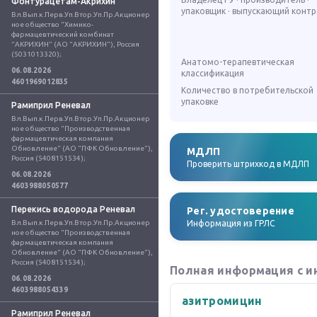
Фонтурацетам-Акрихин
упаковщик · выпускающий конт
Вл.Вып.к.Перв.Уп.Втор.Уп.Пр.Акционер
ное общество "Химико-
фармацевтический комбинат 
"АКРИХИН" (АО "АКРИХИН"), Россия 
(5031013320);
Анатомо-терапевтическая
06.08.2026
классификация
4601969012835
Количество в потребительской
упаковке
Рамиприл Реневал
Вл.Вып.к.Перв.Уп.Втор.Уп.Пр.Акционер
ное общество "Производственная 
фармацевтическая компания 
Обновление" (АО "ПФК Обновление"), 
МДЛП
Россия (5408151534);
Проверить штрихкод в МДЛП
06.08.2026
4603988050577
Перекись водорода Реневал
Рег. удостоверение
Вл.Вып.к.Перв.Уп.Втор.Уп.Пр.Акционер
Информация из ГРЛС
ное общество "Производственная 
фармацевтическая компания 
Обновление" (АО "ПФК Обновление"), 
Россия (5408151534);
Полная информация с и
06.08.2026
4603988054339
азитромицин
Рамиприл Реневал