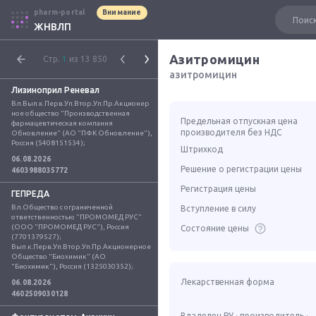
pharm-portal
Внимание
ЖНВЛП
Азитромицин
Стр.
1
из 13 850
азитромицин
Лизиноприл Реневал
Вл.Вып.к.Перв.Уп.Втор.Уп.Пр.Акционер
ное общество "Производственная 
Предельная отпускная цена
фармацевтическая компания 
производителя без НДС
Обновление" (АО "ПФК Обновление"), 
Россия (5408151534);
Штрихкод
06.08.2026
Решение о регистрации цены
4603988035772
Регистрация цены
ГЕПРЕДА
Вл.Общество с ограниченной 
Вступление в силу
ответственностью "ПРОМОМЕД РУС" 
(ООО "ПРОМОМЕД РУС"), Россия 
Состояние цены
(7701379527); 
Вып.к.Перв.Уп.Втор.Уп.Пр.Акционерное 
Общество "Биохимик" (АО 
"Биохимик"), Россия (1325030352);
Лекарственная форма
06.08.2026
4602509030128
Владелец РУ · производитель ·