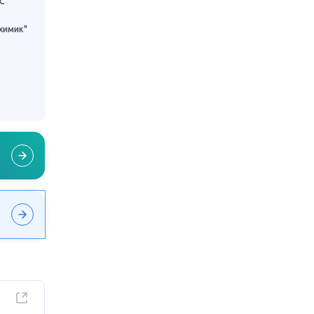
С"
химик"