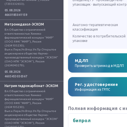
(7203332653);
упаковщик · выпускающий конт
05.08.2026
4660185041159
Метронидазол-ЭСКОМ
Анатомо-терапевтическая
классификация
Вл.Общество с ограниченной 
ответственностью Химико 
Количество в потребительской
фармацевтический концерн "МИР" 
упаковке
(ООО ХФК "МИР"), Россия 
(2634105230); 
Вып.к.Перв.Уп.Втор.Уп.Пр.Открытое 
акционерное общество Научно-
производственный концерн "ЭСКОМ" 
МДЛП
(ОАО НПК "ЭСКОМ"), Россия 
(2634040279);
Проверить штрихкод в МДЛП
05.08.2026
4605453030367
Рег. удостоверение
Натрия гидрокарбонат-ЭСКОМ
Информация из ГРЛС
Вл.Общество с ограниченной 
ответственностью Химико 
фармацевтический концерн "МИР" 
(ООО ХФК "МИР"), Россия 
(2634105230); 
Полная информация с и
Вып.к.Перв.Уп.Втор.Уп.Пр.Открытое 
акционерное общество Научно-
производственный концерн "ЭСКОМ" 
бипрол
(ОАО НПК "ЭСКОМ"), Россия 
(2634040279);