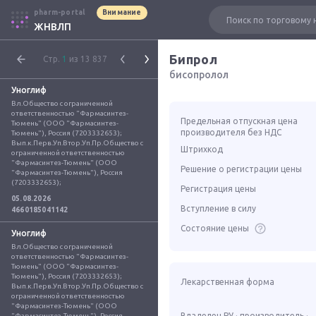
pharm-portal
Внимание
ЖНВЛП
Бипрол
Стр.
1
из 13 837
бисопролол
Уноглиф
Вл.Общество с ограниченной 
ответственностью "Фармасинтез-
Предельная отпускная цена
Тюмень" (ООО "Фармасинтез-
производителя без НДС
Тюмень"), Россия (7203332653); 
Вып.к.Перв.Уп.Втор.Уп.Пр.Общество с 
Штрихкод
ограниченной ответственностью 
"Фармасинтез-Тюмень" (ООО 
Решение о регистрации цены
"Фармасинтез-Тюмень"), Россия 
(7203332653);
Регистрация цены
05.08.2026
Вступление в силу
4660185041142
Состояние цены
Уноглиф
Вл.Общество с ограниченной 
ответственностью "Фармасинтез-
Тюмень" (ООО "Фармасинтез-
Тюмень"), Россия (7203332653); 
Лекарственная форма
Вып.к.Перв.Уп.Втор.Уп.Пр.Общество с 
ограниченной ответственностью 
"Фармасинтез-Тюмень" (ООО 
Владелец РУ · производитель ·
"Фармасинтез-Тюмень"), Россия 