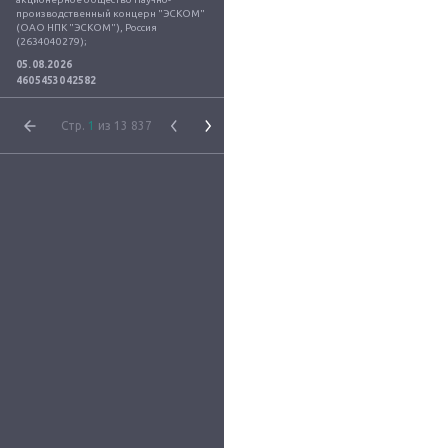
производственный концерн "ЭСКОМ" 
(ОАО НПК "ЭСКОМ"), Россия 
(2634040279);
05.08.2026
4605453042582
Стр.
1
из 13 837