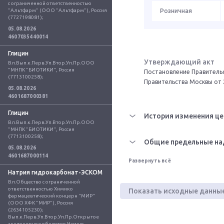
с ограниченной ответственностью 
"Альтфарм" (ООО "Альтфарм"), Россия 
Розничная
(7727198081);
05.08.2026
4607035440014
Глицин
Утверждающий акт
Вл.Вып.к.Перв.Уп.Втор.Уп.Пр.ООО 
"МНПК "БИОТИКИ", Россия 
Постановление Правительс
(7713100258);
Правительства Москвы от 
05.08.2026
4601687000381
Глицин
История изменения це
Вл.Вып.к.Перв.Уп.Втор.Уп.Пр.ООО 
"МНПК "БИОТИКИ", Россия 
(7713100258);
Общие предельные на
05.08.2026
4601687000114
Развернуть всё
Натрия гидрокарбонат-ЭСКОМ
Вл.Общество с ограниченной 
ответственностью Химико 
Показать исходные данны
фармацевтический концерн "МИР" 
(ООО ХФК "МИР"), Россия 
(2634105230); 
Вып.к.Перв.Уп.Втор.Уп.Пр.Открытое 
акционерное общество Научно-