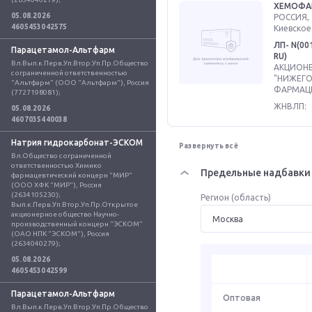
ХЕМОФА
05.08.2026
РОССИЯ, 
4605453042575
Киевское 
ЛП- N(00
Парацетамол-Альтфарм
RU)
Вл.Вып.к.Перв.Уп.Втор.Уп.Пр.Общество 
АКЦИОН
с ограниченной ответственностью 
"НИЖЕГ
"Альтфарм" (ООО "Альтфарм"), Россия 
ФАРМАЦЕ
(7727198081);
ЖНВЛП:
05.08.2026
4607035440038
Натрия гидрокарбонат-ЭСКОМ
Развернуть всё
Вл.Общество с ограниченной 
ответственностью Химико 
Предельные надбавки 
фармацевтический концерн "МИР" 
(ООО ХФК "МИР"), Россия 
(2634105230); 
Регион (область)
Вып.к.Перв.Уп.Втор.Уп.Пр.Открытое 
акционерное общество Научно-
производственный концерн "ЭСКОМ" 
(ОАО НПК "ЭСКОМ"), Россия 
(2634040279);
05.08.2026
4605453042599
Парацетамол-Альтфарм
Оптовая
Вл.Вып.к.Перв.Уп.Втор.Уп.Пр.Общество 