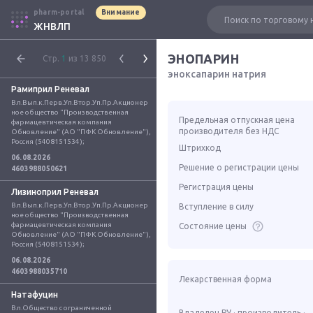
pharm-portal
Внимание
ЖНВЛП
ЭНОПАРИН
Стр.
1
из 13 850
эноксапарин натрия
Рамиприл Реневал
Вл.Вып.к.Перв.Уп.Втор.Уп.Пр.Акционер
ное общество "Производственная 
Предельная отпускная цена
фармацевтическая компания 
производителя без НДС
Обновление" (АО "ПФК Обновление"), 
Россия (5408151534);
Штрихкод
06.08.2026
Решение о регистрации цены
4603988050621
Регистрация цены
Лизиноприл Реневал
Вл.Вып.к.Перв.Уп.Втор.Уп.Пр.Акционер
Вступление в силу
ное общество "Производственная 
фармацевтическая компания 
Состояние цены
Обновление" (АО "ПФК Обновление"), 
Россия (5408151534);
06.08.2026
4603988035710
Лекарственная форма
Натафуцин
Вл.Общество с ограниченной 
Владелец РУ · производитель ·