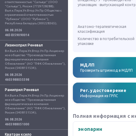
ответственностью "Сальвус" (ООО 
упаковщик · выпускающий конт
"Сальвус"), Россия (7729728288); 
Вып.к.Перв.Уп.Втор.Уп.Пр.Общество с 
ограниченной ответственностью 
"Рубикон" (ООО "Рубикон"), 
Республика Беларусь (300228365);
Анатомо-терапевтическая
06.08.2026
классификация
4650359090014
Количество в потребительской
упаковке
Лизиноприл Реневал
Вл.Вып.к.Перв.Уп.Втор.Уп.Пр.Акционер
ное общество "Производственная 
фармацевтическая компания 
Обновление" (АО "ПФК Обновление"), 
МДЛП
Россия (5408151534);
Проверить штрихкод в МДЛП
06.08.2026
4603988035598
Рамиприл Реневал
Рег. удостоверение
Вл.Вып.к.Перв.Уп.Втор.Уп.Пр.Акционер
Информация из ГРЛС
ное общество "Производственная 
фармацевтическая компания 
Обновление" (АО "ПФК Обновление"), 
Россия (5408151534);
Полная информация с и
06.08.2026
4603988051000
энопарин
Кватран ксило