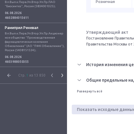
Розничная
Вл.Вып.к.Перв.Уп.Втор.Уп.Пр.ПАО 
"Биосинтез", Россия (5834001025);
06.08.2026
4602884015611
Рамиприл Реневал
Утверждающий акт
Вл.Вып.к.Перв.Уп.Втор.Уп.Пр.Акционер
ное общество "Производственная 
Постановление Правительс
фармацевтическая компания 
Правительства Москвы от 
Обновление" (АО "ПФК Обновление"), 
Россия (5408151534);
06.08.2026
4603988050355
История изменения це
Стр.
1
из 13 850
Общие предельные на
Развернуть всё
Показать исходные данны