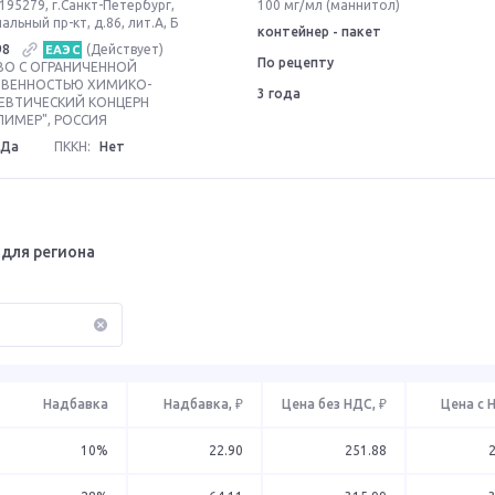
195279, г.Санкт-Петербург,
100 мг/мл (маннитол)
льный пр-кт, д.86, лит.А, Б
контейнер - пакет
98
(Действует)
ЕАЭС
По рецепту
О С ОГРАНИЧЕННОЙ
ТВЕННОСТЬЮ ХИМИКО-
3 года
ЕВТИЧЕСКИЙ КОНЦЕРН
ИМЕР", РОССИЯ
Да
ПККН:
Нет
для региона
Надбавка
Надбавка, ₽
Цена без НДС, ₽
Цена с 
10%
22.90
251.88