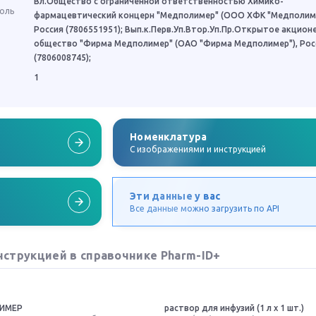
Вл.Общество с ограниченной ответственностью Химико-
роль
фармацевтический концерн "Медполимер" (ООО ХФК "Медполиме
Россия (7806551951); Вып.к.Перв.Уп.Втор.Уп.Пр.Открытое акцион
общество "Фирма Медполимер" (ОАО "Фирма Медполимер"), Рос
(7806008745);
1
Номенклатура
C изображениями и инструкцией
Эти данные у вас
Все данные можно загрузить по API
нструкцией в справочнике Pharm-ID+
ИМЕР
раствор для инфузий (1 л x 1 шт.)