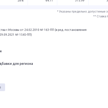
28%
64.11
315.99
* Указаны предельно допустимые 
** Ставка
тва г.Москвы от 24.02.2010 № 163-ПП (в ред. постановления
29.09.2021 № 1545-ПП)
н
дбавки для региона
е