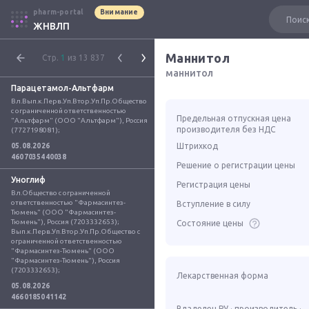
pharm-portal
Внимание
ЖНВЛП
Маннитол
Стр.
1
из 13 837
маннитол
Парацетамол-Альтфарм
Вл.Вып.к.Перв.Уп.Втор.Уп.Пр.Общество 
с ограниченной ответственностью 
Предельная отпускная цена
"Альтфарм" (ООО "Альтфарм"), Россия 
производителя без НДС
(7727198081);
Штрихкод
05.08.2026
4607035440038
Решение о регистрации цены
Уноглиф
Регистрация цены
Вл.Общество с ограниченной 
ответственностью "Фармасинтез-
Вступление в силу
Тюмень" (ООО "Фармасинтез-
Тюмень"), Россия (7203332653); 
Состояние цены
Вып.к.Перв.Уп.Втор.Уп.Пр.Общество с 
ограниченной ответственностью 
"Фармасинтез-Тюмень" (ООО 
"Фармасинтез-Тюмень"), Россия 
(7203332653);
Лекарственная форма
05.08.2026
4660185041142
Владелец РУ · производитель ·