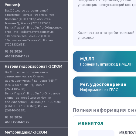
Уноглиф
упаковщик · выпускающий конт
Вл.Общество с ограниченной 
ответственностью "Фармасинтез-
Тюмень" (ООО "Фармасинтез-
Тюмень"), Россия (7203332653); 
Вып.к.Перв.Уп.Втор.Уп.Пр.Общество с 
ограниченной ответственностью 
Количество в потребительской
"Фармасинтез-Тюмень" (ООО 
упаковке
"Фармасинтез-Тюмень"), Россия 
(7203332653);
05.08.2026
4660185041159
МДЛП
Проверить штрихкод в МДЛП
Натрия гидрокарбонат-ЭСКОМ
Вл.Общество с ограниченной 
ответственностью Химико 
фармацевтический концерн "МИР" 
Рег. удостоверение
(ООО ХФК "МИР"), Россия 
(2634105230); 
Информация из ГРЛС
Вып.к.Перв.Уп.Втор.Уп.Пр.Открытое 
акционерное общество Научно-
производственный концерн "ЭСКОМ" 
(ОАО НПК "ЭСКОМ"), Россия 
Полная информация с и
(2634040279);
05.08.2026
маннитол
4605453042575
Метронидазол-ЭСКОМ
МЕДПОЛ