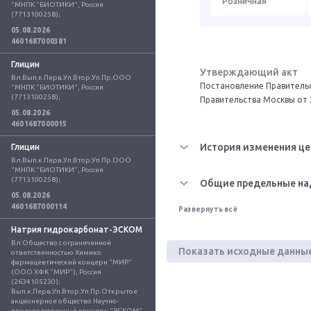
Розничная
"МНПК "БИОТИКИ", Россия 
(7713100258);
05.08.2026
4601687000381
Глицин
Утверждающий акт
Вл.Вып.к.Перв.Уп.Втор.Уп.Пр.ООО 
Постановление Правительс
"МНПК "БИОТИКИ", Россия 
(7713100258);
Правительства Москвы от 
05.08.2026
4601687000015
История изменения це
Глицин
Вл.Вып.к.Перв.Уп.Втор.Уп.Пр.ООО 
"МНПК "БИОТИКИ", Россия 
(7713100258);
Общие предельные на
05.08.2026
4601687000114
Развернуть всё
Натрия гидрокарбонат-ЭСКОМ
Вл.Общество с ограниченной 
Показать исходные данны
ответственностью Химико 
фармацевтический концерн "МИР" 
(ООО ХФК "МИР"), Россия 
(2634105230); 
Вып.к.Перв.Уп.Втор.Уп.Пр.Открытое 
акционерное общество Научно-
производственный концерн "ЭСКОМ" 