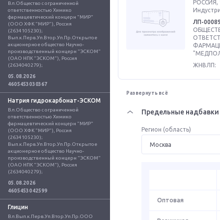
РОССИЯ, 
Вл.Общество с ограниченной 
Индустриа
ответственностью Химико 
фармацевтический концерн "МИР" 
ЛП-0008
(ООО ХФК "МИР"), Россия 
ОБЩЕСТВ
(2634105230); 
ОТВЕТС
Вып.к.Перв.Уп.Втор.Уп.Пр.Открытое 
акционерное общество Научно-
ФАРМАЦ
производственный концерн "ЭСКОМ" 
"МЕДПОЛ
(ОАО НПК "ЭСКОМ"), Россия 
ЖНВЛП:
(2634040279);
05.08.2026
4605453030367
Развернуть всё
Натрия гидрокарбонат-ЭСКОМ
Вл.Общество с ограниченной 
Предельные надбавки 
ответственностью Химико 
фармацевтический концерн "МИР" 
Регион (область)
(ООО ХФК "МИР"), Россия 
(2634105230); 
Вып.к.Перв.Уп.Втор.Уп.Пр.Открытое 
акционерное общество Научно-
производственный концерн "ЭСКОМ" 
(ОАО НПК "ЭСКОМ"), Россия 
(2634040279);
05.08.2026
4605453042599
Оптовая
Глицин
Вл.Вып.к.Перв.Уп.Втор.Уп.Пр.ООО 