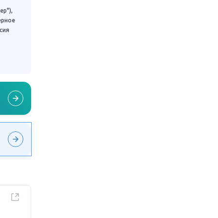
р"),
ерное
сия