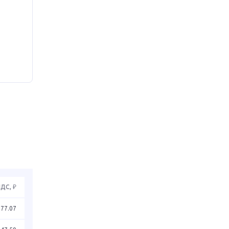
НДС, ₽
277.07