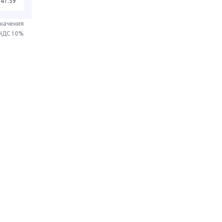
347.59
значения
 НДС 10%