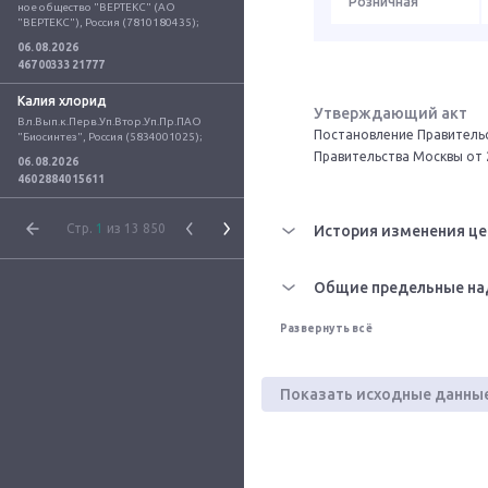
Розничная
ное общество "ВЕРТЕКС" (АО 
"ВЕРТЕКС"), Россия (7810180435);
06.08.2026
4670033321777
Калия хлорид
Утверждающий акт
Вл.Вып.к.Перв.Уп.Втор.Уп.Пр.ПАО 
Постановление Правительс
"Биосинтез", Россия (5834001025);
Правительства Москвы от 
06.08.2026
4602884015611
Стр.
1
из 13 850
История изменения це
Общие предельные на
Развернуть всё
Показать исходные данны