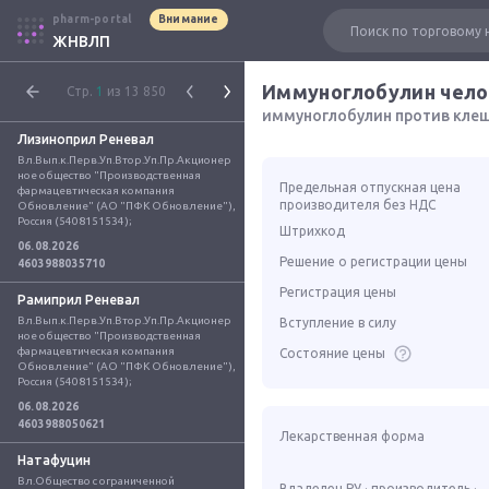
pharm-portal
Внимание
ЖНВЛП
Стр.
1
из 13 850
иммуноглобулин против кле
Лизиноприл Реневал
Вл.Вып.к.Перв.Уп.Втор.Уп.Пр.Акционер
ное общество "Производственная 
Предельная отпускная цена
фармацевтическая компания 
производителя без НДС
Обновление" (АО "ПФК Обновление"), 
Россия (5408151534);
Штрихкод
06.08.2026
Решение о регистрации цены
4603988035710
Регистрация цены
Рамиприл Реневал
Вл.Вып.к.Перв.Уп.Втор.Уп.Пр.Акционер
Вступление в силу
ное общество "Производственная 
фармацевтическая компания 
Состояние цены
Обновление" (АО "ПФК Обновление"), 
Россия (5408151534);
06.08.2026
4603988050621
Лекарственная форма
Натафуцин
Вл.Общество с ограниченной 
Владелец РУ · производитель ·