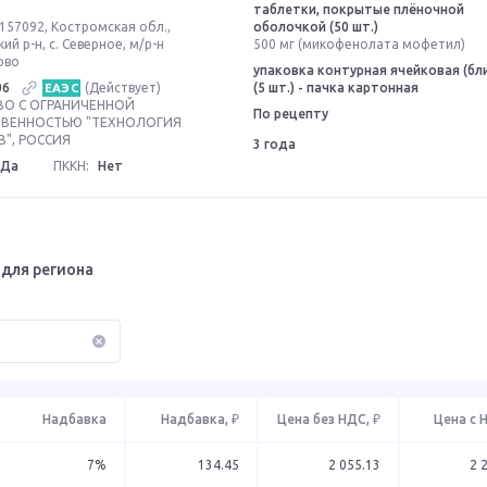
таблетки, покрытые плёночной
157092, Костромская обл.,
оболочкой (50 шт.)
ий р-н, с. Северное, м/р-н
500 мг (микофенолата мофетил)
ово
упаковка контурная ячейковая (бл
06
(Действует)
(5 шт.) - пачка картонная
ЕАЭС
О С ОГРАНИЧЕННОЙ
По рецепту
ТВЕННОСТЬЮ "ТЕХНОЛОГИЯ
В", РОССИЯ
3 года
Да
ПККН:
Нет
для региона
Надбавка
Надбавка, ₽
Цена без НДС, ₽
Цена с 
7%
134.45
2 055.13
2 