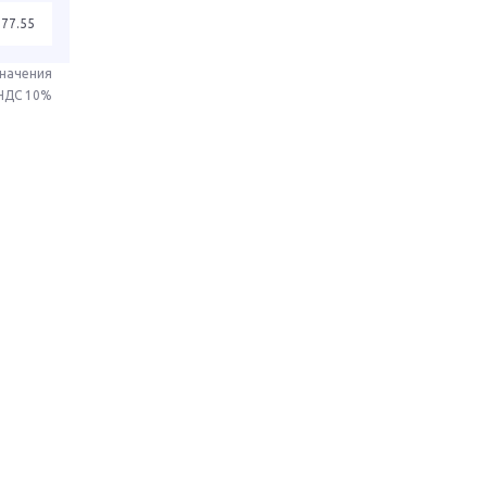
577.55
значения
 НДС 10%