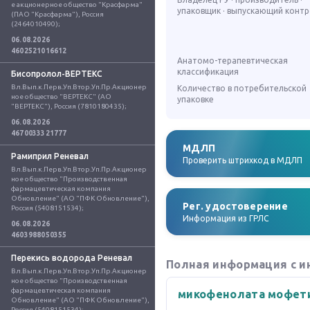
е акционерное общество "Красфарма" 
упаковщик · выпускающий конт
(ПАО "Красфарма"), Россия 
(2464010490);
06.08.2026
4602521016612
Анатомо-терапевтическая
классификация
Бисопролол-ВЕРТЕКС
Вл.Вып.к.Перв.Уп.Втор.Уп.Пр.Акционер
Количество в потребительской
ное общество "ВЕРТЕКС" (АО 
упаковке
"ВЕРТЕКС"), Россия (7810180435);
06.08.2026
4670033321777
МДЛП
Рамиприл Реневал
Проверить штрихкод в МДЛП
Вл.Вып.к.Перв.Уп.Втор.Уп.Пр.Акционер
ное общество "Производственная 
фармацевтическая компания 
Обновление" (АО "ПФК Обновление"), 
Рег. удостоверение
Россия (5408151534);
Информация из ГРЛС
06.08.2026
4603988050355
Перекись водорода Реневал
Полная информация с и
Вл.Вып.к.Перв.Уп.Втор.Уп.Пр.Акционер
ное общество "Производственная 
фармацевтическая компания 
микофенолата мофет
Обновление" (АО "ПФК Обновление"), 
Россия (5408151534);