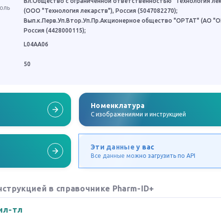
Вл.Общество с ограниченной ответственностью "Технология ле
роль
(ООО "Технология лекарств"), Россия (5047082270);
Вып.к.Перв.Уп.Втор.Уп.Пр.Акционерное общество "ОРТАТ" (АО "О
Россия (4428000115);
L04AA06
50
Номенклатура
C изображениями и инструкцией
Эти данные у вас
Все данные можно загрузить по API
нструкцией в справочнике Pharm-ID+
ил-тл