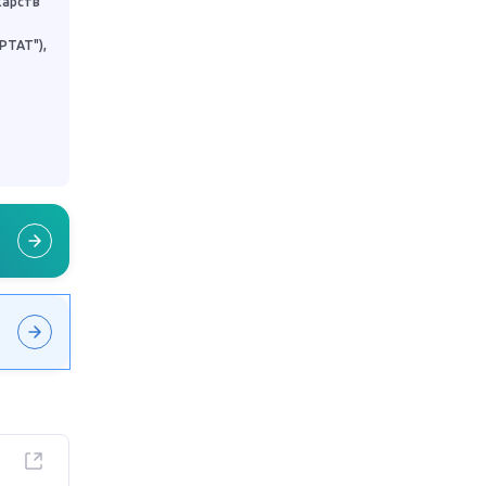
карств"
РТАТ"),