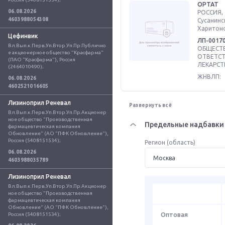
ОРТАТ
06.08.2026
РОССИЯ, 
4603988054308
Сусанинск
Харитон
Цефинвик
ЛП-0017
Вл.Вып.к.Перв.Уп.Втор.Уп.Пр.Публично
ОБЩЕСТВ
е акционерное общество "Красфарма" 
ОТВЕТС
(ПАО "Красфарма"), Россия 
ЛЕКАРСТ
(2464010490);
ЖНВЛП:
06.08.2026
4602521016605
Лизиноприл Реневал
Развернуть всё
Вл.Вып.к.Перв.Уп.Втор.Уп.Пр.Акционер
ное общество "Производственная 
Предельные надбавки 
фармацевтическая компания 
Обновление" (АО "ПФК Обновление"), 
Россия (5408151534);
Регион (область)
06.08.2026
4603988035789
Лизиноприл Реневал
Вл.Вып.к.Перв.Уп.Втор.Уп.Пр.Акционер
ное общество "Производственная 
фармацевтическая компания 
Обновление" (АО "ПФК Обновление"), 
Россия (5408151534);
Оптовая