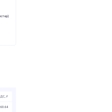
истер)
НДС, ₽
260.64