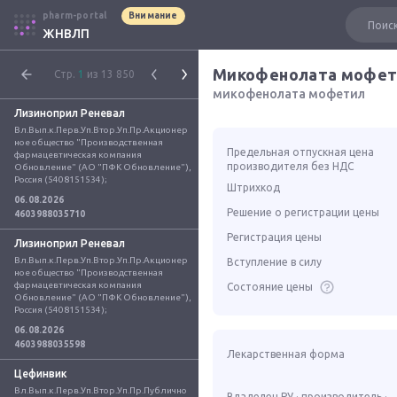
pharm-portal
Внимание
ЖНВЛП
Микофенолата мофет
Стр.
1
из 13 850
микофенолата мофетил
Лизиноприл Реневал
Вл.Вып.к.Перв.Уп.Втор.Уп.Пр.Акционер
ное общество "Производственная 
Предельная отпускная цена
фармацевтическая компания 
производителя без НДС
Обновление" (АО "ПФК Обновление"), 
Россия (5408151534);
Штрихкод
06.08.2026
Решение о регистрации цены
4603988035710
Регистрация цены
Лизиноприл Реневал
Вл.Вып.к.Перв.Уп.Втор.Уп.Пр.Акционер
Вступление в силу
ное общество "Производственная 
фармацевтическая компания 
Состояние цены
Обновление" (АО "ПФК Обновление"), 
Россия (5408151534);
06.08.2026
4603988035598
Лекарственная форма
Цефинвик
Вл.Вып.к.Перв.Уп.Втор.Уп.Пр.Публично
Владелец РУ · производитель ·