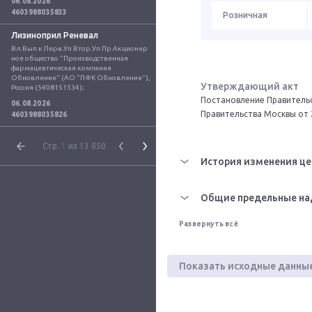
06.08.2026
4603988035833
Розничная
Лизиноприл Реневал
Вл.Вып.к.Перв.Уп.Втор.Уп.Пр.Акционер
ное общество "Производственная 
фармацевтическая компания 
Обновление" (АО "ПФК Обновление"), 
Утверждающий акт
Россия (5408151534);
Постановление Правительс
06.08.2026
Правительства Москвы от 
4603988035826
Стр.
1
из 13 850
История изменения це
Общие предельные на
Развернуть всё
Показать исходные данны