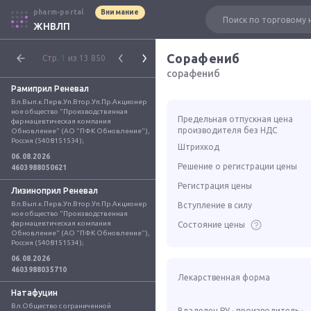
pharm-portal
Внимание
ЖНВЛП
Сорафениб
Стр.
1
из 13 850
сорафениб
Рамиприл Реневал
Вл.Вып.к.Перв.Уп.Втор.Уп.Пр.Акционер
ное общество "Производственная 
Предельная отпускная цена
фармацевтическая компания 
производителя без НДС
Обновление" (АО "ПФК Обновление"), 
Россия (5408151534);
Штрихкод
06.08.2026
Решение о регистрации цены
4603988050621
Регистрация цены
Лизиноприл Реневал
Вл.Вып.к.Перв.Уп.Втор.Уп.Пр.Акционер
Вступление в силу
ное общество "Производственная 
фармацевтическая компания 
Состояние цены
Обновление" (АО "ПФК Обновление"), 
Россия (5408151534);
06.08.2026
4603988035710
Лекарственная форма
Натафуцин
Вл.Общество с ограниченной 
Владелец РУ · производитель ·