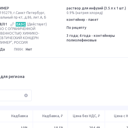
ИМЕР
раствор для инфузий (3.5 л x 1 шт.)
195279, г.Санкт-Петербург,
0.9% (натрия хлорид)
льный пр-кт, д.86, лит.А, Б
контейнер - пакет
8/01
(Действует)
ЕАЭС
По рецепту
О С ОГРАНИЧЕННОЙ
ТВЕННОСТЬЮ ХИМИКО-
3 года; 4 года - контейнеры
ЕВТИЧЕСКИЙ КОНЦЕРН
полиолефиновые
ИМЕР", РОССИЯ
Да
ПККН:
Нет
для региона
Надбавка
Надбавка, ₽
Цена без НДС, ₽
Цена с 
10%
18.59
204.49