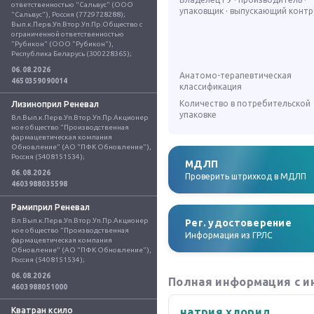
ответственностью "Сальвус" (ООО 
упаковщик · выпускающий конт
"Сальвус"), Россия (7729728288); 
Вып.к.Перв.Уп.Втор.Уп.Пр.Общество с 
ограниченной ответственностью 
"Рубикон" (ООО "Рубикон"), 
Республика Беларусь (300228365);
06.08.2026
Анатомо-терапевтическая
4650359090014
классификация
Количество в потребительской
Лизиноприл Реневал
упаковке
Вл.Вып.к.Перв.Уп.Втор.Уп.Пр.Акционер
ное общество "Производственная 
фармацевтическая компания 
Обновление" (АО "ПФК Обновление"), 
Россия (5408151534);
МДЛП
06.08.2026
Проверить штрихкод в МДЛП
4603988035598
Рамиприл Реневал
Вл.Вып.к.Перв.Уп.Втор.Уп.Пр.Акционер
Рег. удостоверение
ное общество "Производственная 
Информация из ГРЛС
фармацевтическая компания 
Обновление" (АО "ПФК Обновление"), 
Россия (5408151534);
06.08.2026
Полная информация с и
4603988051000
Кватран ксило
натрия хлорид