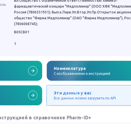
Вл.Общество с ограниченной ответственностью Химико-
роль
фармацевтический концерн "Медполимер" (ООО ХФК "Медполиме
Россия (7806551951); Вып.к.Перв.Уп.Втор.Уп.Пр.Открытое акцион
общество "Фирма Медполимер" (ОАО "Фирма Медполимер"), Рос
(7806008745);
B05CB01
1
Номенклатура
C изображениями и инструкцией
Эти данные у вас
Все данные можно загрузить по API
нструкцией в справочнике Pharm-ID+