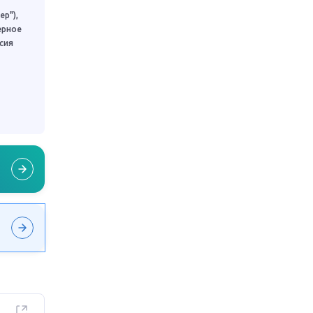
р"),
ерное
сия