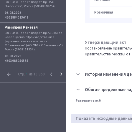
Вл.Вып.к.Перв.Уп.Втор.Уп.Пр.ПАО 
"Биосинтез", Россия (5834001025);
Розничная
06.08.2026
4602884015611
Рамиприл Реневал
Вл.Вып.к.Перв.Уп.Втор.Уп.Пр.Акционер
ное общество "Производственная 
фармацевтическая компания 
Утверждающий акт
Обновление" (АО "ПФК Обновление"), 
Постановление Правительс
Россия (5408151534);
Правительства Москвы от 
06.08.2026
4603988050355
История изменения це
Стр.
1
из 13 850
Общие предельные на
Развернуть всё
Показать исходные данны