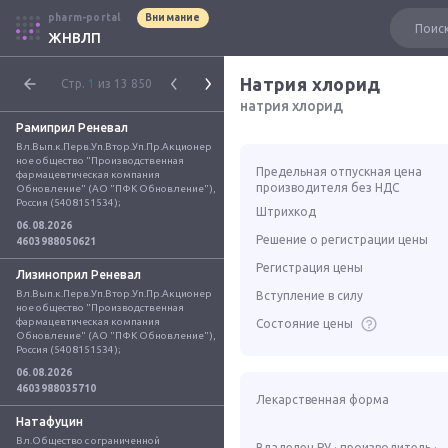
pharm-portal
Внимание
ЖНВЛП
Натрия хлорид
Стр.
1
из 13 850
натрия хлорид
Рамиприл Реневал
Вл.Вып.к.Перв.Уп.Втор.Уп.Пр.Акционер
ное общество "Производственная 
Предельная отпускная цена
фармацевтическая компания 
производителя без НДС
Обновление" (АО "ПФК Обновление"), 
Россия (5408151534);
Штрихкод
06.08.2026
Решение о регистрации цены
4603988050621
Регистрация цены
Лизиноприл Реневал
Вл.Вып.к.Перв.Уп.Втор.Уп.Пр.Акционер
Вступление в силу
ное общество "Производственная 
фармацевтическая компания 
Состояние цены
Обновление" (АО "ПФК Обновление"), 
Россия (5408151534);
06.08.2026
4603988035710
Лекарственная форма
Натафуцин
Вл.Общество с ограниченной 
Владелец РУ · производитель ·