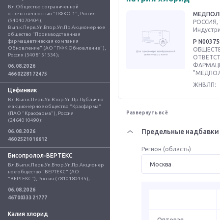
Вл.Общество с ограниченной 
ответственностью "ПФКО-1", Россия 
МЕДПОЛ
(5404070404); 
РОССИЯ, 
Вып.к.Перв.Уп.Втор.Уп.Пр.Акционерное 
Индустриа
общество "Производственная 
фармацевтическая компания 
Р N00375
Обновление" (АО "ПФК Обновление"), 
ОБЩЕСТВ
Россия (5408151534);
ОТВЕТС
ФАРМАЦ
06.08.2026
"МЕДПОЛ
4660228172475
ЖНВЛП:
Цефинвик
Вл.Вып.к.Перв.Уп.Втор.Уп.Пр.Публично
е акционерное общество "Красфарма" 
Развернуть всё
(ПАО "Красфарма"), Россия 
(2464010490);
Предельные надбавки 
06.08.2026
4602521016612
Регион (область)
Бисопролол-ВЕРТЕКС
Вл.Вып.к.Перв.Уп.Втор.Уп.Пр.Акционер
ное общество "ВЕРТЕКС" (АО 
"ВЕРТЕКС"), Россия (7810180435);
06.08.2026
4670033321777
Калия хлорид
Оптовая