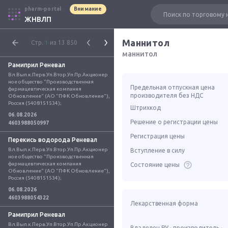
pharm-portal
Внимание
ЖНВЛП
Маннитол
Стр.
1
из 13 850
маннитол
Рамиприл Реневал
Вл.Вып.к.Перв.Уп.Втор.Уп.Пр.Акционер
ное общество "Производственная 
Предельная отпускная цена
фармацевтическая компания 
производителя без НДС
Обновление" (АО "ПФК Обновление"), 
Россия (5408151534);
Штрихкод
06.08.2026
Решение о регистрации цены
4603988050997
Регистрация цены
Перекись водорода Реневал
Вл.Вып.к.Перв.Уп.Втор.Уп.Пр.Акционер
Вступление в силу
ное общество "Производственная 
фармацевтическая компания 
Состояние цены
Обновление" (АО "ПФК Обновление"), 
Россия (5408151534);
06.08.2026
4603988054322
Лекарственная форма
Рамиприл Реневал
Вл.Вып.к.Перв.Уп.Втор.Уп.Пр.Акционер
Владелец РУ · производитель ·