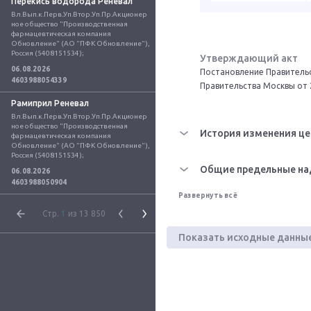
Перекись водорода Реневал
Вл.Вып.к.Перв.Уп.Втор.Уп.Пр.Акционер
ное общество "Производственная 
фармацевтическая компания 
Обновление" (АО "ПФК Обновление"), 
Россия (5408151534);
Утверждающий акт
06.08.2026
Постановление Правительс
4603988054339
Правительства Москвы от 
Рамиприл Реневал
Вл.Вып.к.Перв.Уп.Втор.Уп.Пр.Акционер
ное общество "Производственная 
История изменения це
фармацевтическая компания 
Обновление" (АО "ПФК Обновление"), 
Россия (5408151534);
Общие предельные на
06.08.2026
4603988050904
Развернуть всё
Стр.
1
из 13 850
Показать исходные данны