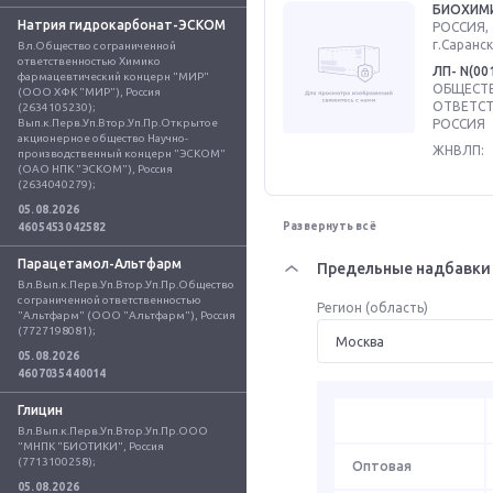
БИОХИМ
Натрия гидрокарбонат-ЭСКОМ
РОССИЯ, 
г.Саранск
Вл.Общество с ограниченной 
ответственностью Химико 
ЛП- N(00
фармацевтический концерн "МИР" 
ОБЩЕСТВ
(ООО ХФК "МИР"), Россия 
ОТВЕТСТ
(2634105230); 
Вып.к.Перв.Уп.Втор.Уп.Пр.Открытое 
РОССИЯ
акционерное общество Научно-
ЖНВЛП:
производственный концерн "ЭСКОМ" 
(ОАО НПК "ЭСКОМ"), Россия 
(2634040279);
05.08.2026
Развернуть всё
4605453042582
Парацетамол-Альтфарм
Предельные надбавки 
Вл.Вып.к.Перв.Уп.Втор.Уп.Пр.Общество 
с ограниченной ответственностью 
Регион (область)
"Альтфарм" (ООО "Альтфарм"), Россия 
(7727198081);
05.08.2026
4607035440014
Глицин
Вл.Вып.к.Перв.Уп.Втор.Уп.Пр.ООО 
"МНПК "БИОТИКИ", Россия 
(7713100258);
Оптовая
05.08.2026