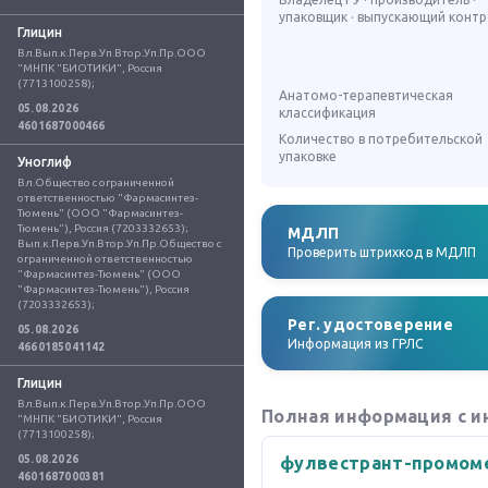
упаковщик · выпускающий конт
Глицин
Вл.Вып.к.Перв.Уп.Втор.Уп.Пр.ООО 
"МНПК "БИОТИКИ", Россия 
(7713100258);
Анатомо-терапевтическая
05.08.2026
классификация
4601687000466
Количество в потребительской
упаковке
Уноглиф
Вл.Общество с ограниченной 
ответственностью "Фармасинтез-
Тюмень" (ООО "Фармасинтез-
Тюмень"), Россия (7203332653); 
МДЛП
Вып.к.Перв.Уп.Втор.Уп.Пр.Общество с 
Проверить штрихкод в МДЛП
ограниченной ответственностью 
"Фармасинтез-Тюмень" (ООО 
"Фармасинтез-Тюмень"), Россия 
(7203332653);
Рег. удостоверение
05.08.2026
Информация из ГРЛС
4660185041142
Глицин
Вл.Вып.к.Перв.Уп.Втор.Уп.Пр.ООО 
Полная информация с и
"МНПК "БИОТИКИ", Россия 
(7713100258);
05.08.2026
фулвестрант-промом
4601687000381