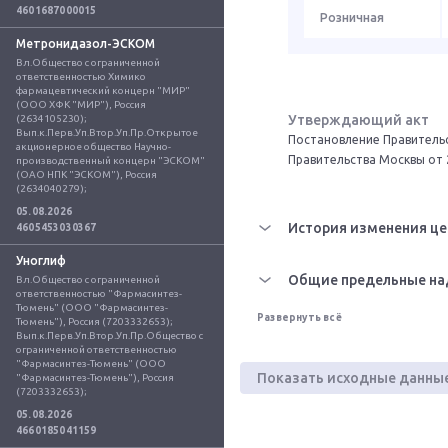
4601687000015
Розничная
Метронидазол-ЭСКОМ
Вл.Общество с ограниченной 
ответственностью Химико 
фармацевтический концерн "МИР" 
(ООО ХФК "МИР"), Россия 
Утверждающий акт
(2634105230); 
Вып.к.Перв.Уп.Втор.Уп.Пр.Открытое 
Постановление Правительс
акционерное общество Научно-
Правительства Москвы от 
производственный концерн "ЭСКОМ" 
(ОАО НПК "ЭСКОМ"), Россия 
(2634040279);
05.08.2026
История изменения це
4605453030367
Уноглиф
Общие предельные на
Вл.Общество с ограниченной 
ответственностью "Фармасинтез-
Тюмень" (ООО "Фармасинтез-
Развернуть всё
Тюмень"), Россия (7203332653); 
Вып.к.Перв.Уп.Втор.Уп.Пр.Общество с 
ограниченной ответственностью 
"Фармасинтез-Тюмень" (ООО 
Показать исходные данны
"Фармасинтез-Тюмень"), Россия 
(7203332653);
05.08.2026
4660185041159