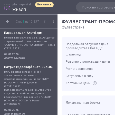
pharm-portal
Внимание
ЖНВЛП
ФУЛВЕСТРАНТ-ПРОМ
Стр.
1
из 13 837
фулвестрант
Парацетамол-Альтфарм
Вл.Вып.к.Перв.Уп.Втор.Уп.Пр.Общество 
с ограниченной ответственностью 
Предельная отпускная цена
"Альтфарм" (ООО "Альтфарм"), Россия 
производителя без НДС
(7727198081);
Штрихкод
05.08.2026
4607035440038
Решение о регистрации цены
Натрия гидрокарбонат-ЭСКОМ
Регистрация цены
Вл.Общество с ограниченной 
ответственностью Химико 
Вступление в силу
фармацевтический концерн "МИР" 
(ООО ХФК "МИР"), Россия 
Состояние цены
(2634105230); 
Вып.к.Перв.Уп.Втор.Уп.Пр.Открытое 
акционерное общество Научно-
производственный концерн "ЭСКОМ" 
(ОАО НПК "ЭСКОМ"), Россия 
Лекарственная форма
(2634040279);
05.08.2026
4605453042599
Владелец РУ · производитель ·