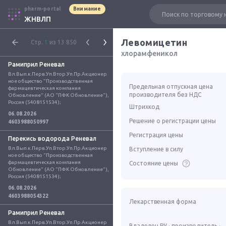
pharm-portal
Внимание
ЖНВЛП
Левомицетин
Стр.
1
из 13 850
хлорамфеникол
Рамиприл Реневал
Вл.Вып.к.Перв.Уп.Втор.Уп.Пр.Акционер
ное общество "Производственная 
Предельная отпускная цена
фармацевтическая компания 
производителя без НДС
Обновление" (АО "ПФК Обновление"), 
Россия (5408151534);
Штрихкод
06.08.2026
Решение о регистрации цены
4603988050997
Регистрация цены
Перекись водорода Реневал
Вл.Вып.к.Перв.Уп.Втор.Уп.Пр.Акционер
Вступление в силу
ное общество "Производственная 
фармацевтическая компания 
Состояние цены
Обновление" (АО "ПФК Обновление"), 
Россия (5408151534);
06.08.2026
4603988054322
Лекарственная форма
Рамиприл Реневал
Вл.Вып.к.Перв.Уп.Втор.Уп.Пр.Акционер
Владелец РУ · производитель ·