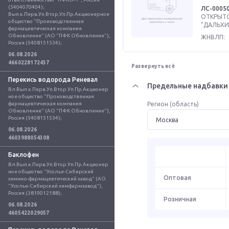
(5404070404); 
ЛС-0005
Вып.к.Перв.Уп.Втор.Уп.Пр.Акционерное 
ОТКРЫТ
общество "Производственная 
"ДАЛЬХИ
фармацевтическая компания 
Обновление" (АО "ПФК Обновление"), 
ЖНВЛП:
Россия (5408151534);
06.08.2026
4660228172437
Развернуть всё
Перекись водорода Реневал
Предельные надбавки 
Вл.Вып.к.Перв.Уп.Втор.Уп.Пр.Акционер
ное общество "Производственная 
фармацевтическая компания 
Регион (область)
Обновление" (АО "ПФК Обновление"), 
Россия (5408151534);
06.08.2026
4603988054308
Баклофен
Вл.Вып.к.Перв.Уп.Втор.Уп.Пр.Акционер
ное общество "Усолье-Сибирский 
Оптовая
химико-фармацевтический завод" (АО 
"Усолье-Сибирский химфармзавод"), 
Россия (3819012188);
Розничная
06.08.2026
4605422029057