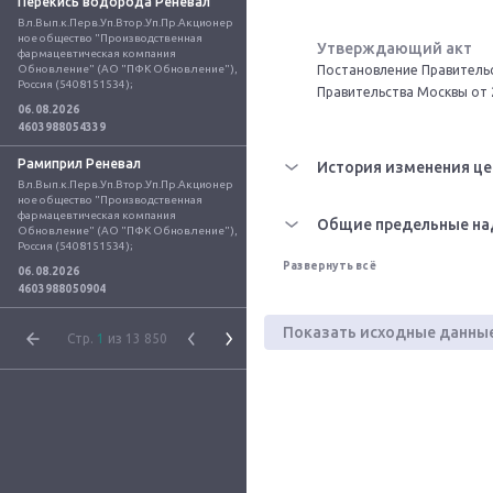
Перекись водорода Реневал
Вл.Вып.к.Перв.Уп.Втор.Уп.Пр.Акционер
ное общество "Производственная 
Утверждающий акт
фармацевтическая компания 
Обновление" (АО "ПФК Обновление"), 
Постановление Правительс
Россия (5408151534);
Правительства Москвы от 
06.08.2026
4603988054339
Рамиприл Реневал
История изменения це
Вл.Вып.к.Перв.Уп.Втор.Уп.Пр.Акционер
ное общество "Производственная 
фармацевтическая компания 
Общие предельные на
Обновление" (АО "ПФК Обновление"), 
Россия (5408151534);
Развернуть всё
06.08.2026
4603988050904
Показать исходные данны
Стр.
1
из 13 850